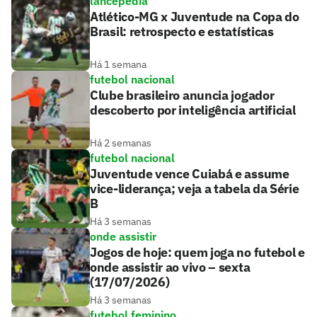
lancepédia
Atlético-MG x Juventude na Copa do
Brasil: retrospecto e estatísticas
Há 1 semana
futebol nacional
Clube brasileiro anuncia jogador
descoberto por inteligência artificial
Há 2 semanas
futebol nacional
Juventude vence Cuiabá e assume
vice-liderança; veja a tabela da Série
B
Há 3 semanas
onde assistir
Jogos de hoje: quem joga no futebol e
onde assistir ao vivo – sexta
(17/07/2026)
Há 3 semanas
futebol feminino