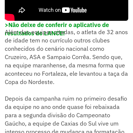
>Não deixe de conferir o aplicativo de
Além das equipes citadas, o atleta de 32 anos
resultados do LANCE!
de idade tem no currículo outros clubes
conhecidos do cenário nacional como
Cruzeiro, ASA e Sampaio Corrêa. Sendo que,
na equipe maranhense, da mesma forma que
aconteceu no Fortaleza, ele levantou a taça da
Copa do Nordeste.
Depois da campanha ruim no primeiro desafio
da equipe no ano onde quase foi rebaixada
para a segunda divisão do Campeonato
Gaúcho, a equipe de Caxias do Sul vive um
intenso processo de mudança na formatação