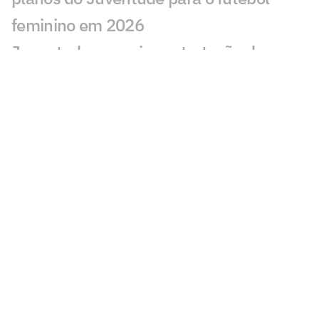
feminino em 2026
Juventude anuncia contratação do
técnico Maurício Barbieri para 2026
Próximo do Athletico, volante se
despede de time rebaixado à Série B
Brasileirão 2025 termina com público
histórico no 'novo normal' dos estádios
Fábio Pizzamiglio é reeleito presidente
do Juventude
Montagem de elenco e fraco
desempenho em casa conduzem o