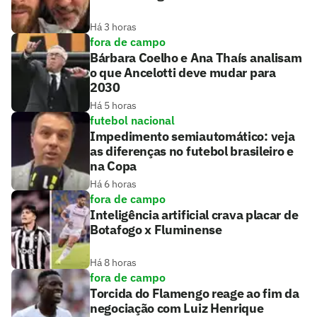
Há 3 horas
fora de campo
Bárbara Coelho e Ana Thaís analisam
o que Ancelotti deve mudar para
2030
Há 5 horas
futebol nacional
Impedimento semiautomático: veja
as diferenças no futebol brasileiro e
na Copa
Há 6 horas
fora de campo
Inteligência artificial crava placar de
Botafogo x Fluminense
Há 8 horas
fora de campo
Torcida do Flamengo reage ao fim da
negociação com Luiz Henrique