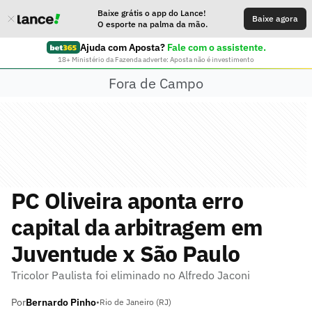
Baixe grátis o app do Lance!
Baixe agora
O esporte na palma da mão.
Ajuda com Aposta?
Fale com o assistente.
18+ Ministério da Fazenda adverte: Aposta não é investimento
Fora de Campo
PC Oliveira aponta erro
capital da arbitragem em
Juventude x São Paulo
Tricolor Paulista foi eliminado no Alfredo Jaconi
Por
Bernardo Pinho
•
Rio de Janeiro (RJ)