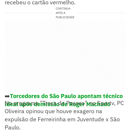
recebeu o cartão vermelho.
CONTINUA
APÓS A
PUBLICIDADE
➡️
Torcedores do São Paulo apontam técnico
No programa "Troca de Passes", no Sportv, PC
ideal após demissão de Roger Machado
Oliveira opinou que houve exagero na
expulsão de Ferreirinha em Juventude x São
Paulo.