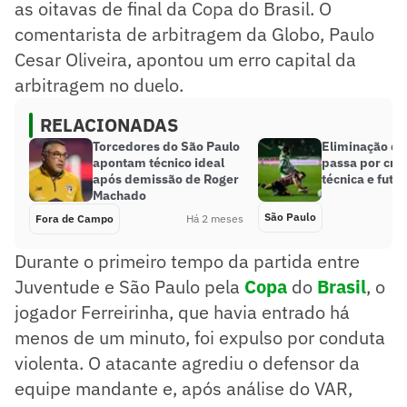
as oitavas de final da Copa do Brasil. O
comentarista de arbitragem da Globo, Paulo
Cesar Oliveira, apontou um erro capital da
arbitragem no duelo.
RELACIONADAS
Torcedores do São Paulo
Eliminação do
apontam técnico ideal
passa por crise
após demissão de Roger
técnica e futeb
Machado
São Paulo
Fora de Campo
Há 2 meses
Durante o primeiro tempo da partida entre
Juventude e São Paulo pela
Copa
do
Brasil
, o
jogador Ferreirinha, que havia entrado há
menos de um minuto, foi expulso por conduta
violenta. O atacante agrediu o defensor da
equipe mandante e, após análise do VAR,