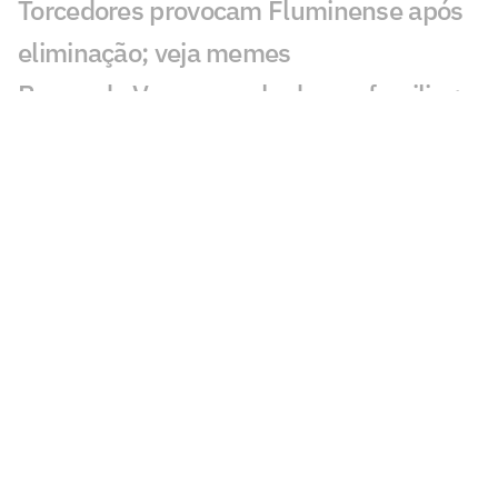
Torcedores provocam Fluminense após
eliminação; veja memes
Puma, do Vasco, revela drama familiar:
'Meu pai luta pela vida'
Torcedores do Fluminense mandam
recado a Zubeldía: 'Constrangedor'
Decisão de Wilton em Fluminense x
Vasco revolta: 'Sem critério'
Decisão da arbitragem em Fortaleza x
Palmeiras choca: 'Claríssimo'
Torcedores enxergam falha de Fábio em
gol do Vasco: 'Feia'