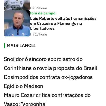
Há 16 horas
fora de campo
Luis Roberto volta às transmissões
em Cruzeiro x Flamengo na
Libertadores
Há 17 horas
MAIS LANCE!
Sneijder é sincero sobre astro do
Corinthians e revela proposta do Brasil
Desimpedidos contrata ex-jogadores
Egídio e Madson
Mauro Cezar critica contratações do
Vasco: 'Vergonha'