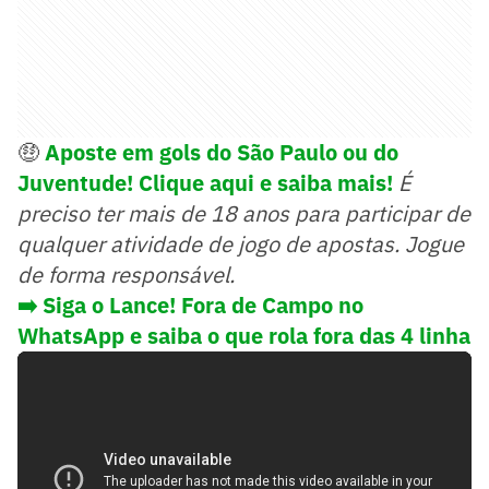
🤑
Aposte em gols do São Paulo ou do
Juventude! Clique aqui e saiba mais!
É
preciso ter mais de 18 anos para participar de
qualquer atividade de jogo de apostas. Jogue
de forma responsável.
➡️ Siga o Lance! Fora de Campo no
WhatsApp e saiba o que rola fora das 4 linha