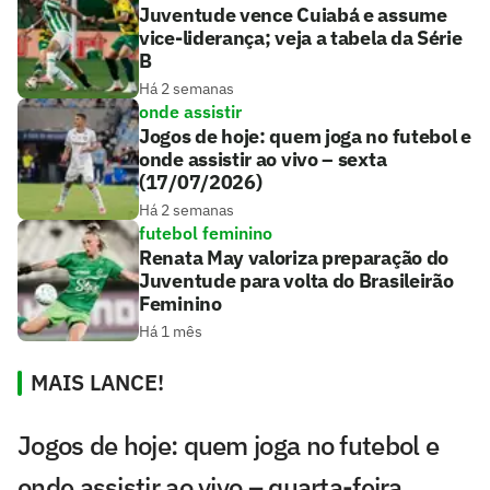
Juventude vence Cuiabá e assume
vice-liderança; veja a tabela da Série
B
Há 2 semanas
onde assistir
Jogos de hoje: quem joga no futebol e
onde assistir ao vivo – sexta
(17/07/2026)
Há 2 semanas
futebol feminino
Renata May valoriza preparação do
Juventude para volta do Brasileirão
Feminino
Há 1 mês
MAIS LANCE!
Jogos de hoje: quem joga no futebol e
onde assistir ao vivo – quarta-feira