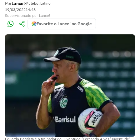
Por
Lance!
•
Futebol Latino
19/03/2022
14:48
Supervisionado
por
Lance!
Favorite o Lance! no Google
Eduardo Baptista é o treinador do Juventude (Fernando Alves/Juventude)