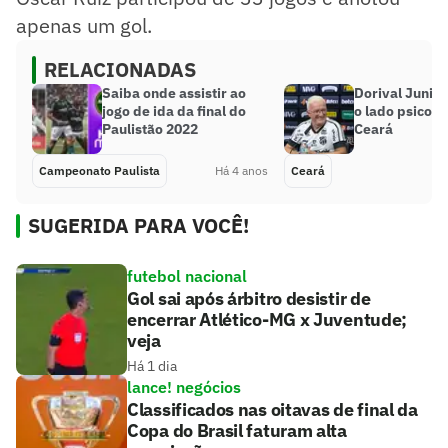
apenas um gol.
RELACIONADAS
Saiba onde assistir ao
Dorival Junior
jogo de ida da final do
o lado psicoló
Paulistão 2022
Ceará
Campeonato Paulista
Há 4 anos
Ceará
SUGERIDA PARA VOCÊ!
futebol nacional
Gol sai após árbitro desistir de
encerrar Atlético-MG x Juventude;
veja
Há 1 dia
lance! negócios
Classificados nas oitavas de final da
Copa do Brasil faturam alta