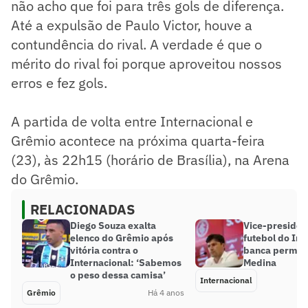
não acho que foi para três gols de diferença.
Até a expulsão de Paulo Victor, houve a
contundência do rival. A verdade é que o
mérito do rival foi porque aproveitou nossos
erros e fez gols.
A partida de volta entre Internacional e
Grêmio acontece na próxima quarta-feira
(23), às 22h15 (horário de Brasília), na Arena
do Grêmio.
RELACIONADAS
Diego Souza exalta
Vice-presiden
elenco do Grêmio após
futebol do Int
vitória contra o
banca perman
Internacional: ‘Sabemos
Medina
o peso dessa camisa’
Internacional
Grêmio
Há 4 anos