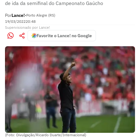
de ida da semifinal do Campeonato Gaúcho
Por
Lance!
•
Porto Alegre (RS)
19/03/2022
20:48
Supervisionado
por
Lance!
Favorite o Lance! no Google
(Foto: Divulgação/Ricardo Duarte/Internacional)