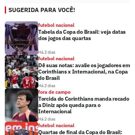
SUGERIDA PARA VOCÊ!
futebol nacional
Tabela da Copa do Brasil: veja datas
dos jogos das quartas
Há 2 dias
futebol nacional
Dê suas notas: avalie os jogadores em
Corinthians x Internacional, na Copa
do Brasil
Há 2 dias
fora de campo
Torcida do Corinthians manda recado
a Diniz após queda para o
Internacional
Há 2 dias
futebol nacional
Quartas de final da Copa do Brasil: