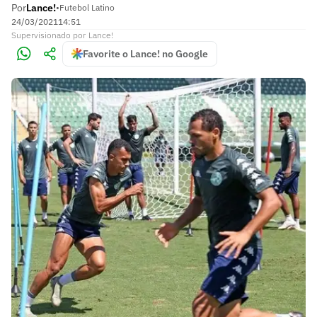
Por
Lance!
•
Futebol Latino
24/03/2021
14:51
Supervisionado
por
Lance!
Favorite o Lance! no Google