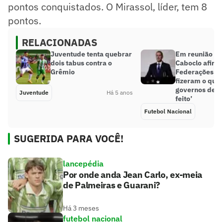
pontos conquistados. O Mirassol, líder, tem 8
pontos.
RELACIONADAS
Juventude tenta quebrar
Em reunião va
dois tabus contra o
Caboclo afirma
Grêmio
Federações e 
fizeram o que
governos deve
Juventude
Há 5 anos
feito’
Futebol Nacional
SUGERIDA PARA VOCÊ!
lancepédia
Por onde anda Jean Carlo, ex-meia
de Palmeiras e Guarani?
Há 3 meses
futebol nacional