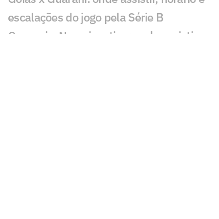
escalações do jogo pela Série B
Guarani x Novorizontino: onde assistir,
horário e escalações do jogo pela Série B
Guarani x Ponte Preta: quem venceu
mais o Derby de Campinas?
Ponte Preta x Guarani: onde assistir,
horário e escalações do jogo pela Série B
Guarani x CRB: estatísticas, escalações
e onde assistir
Botafogo-SP x Guarani: estatísticas,
escalações e onde assistir