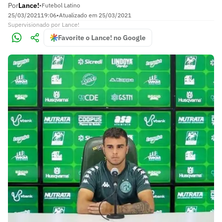
Por
Lance!
•
Futebol Latino
25/03/2021
19:06
•
Atualizado em
25/03/2021
Supervisionado
por
Lance!
Favorite o Lance! no Google