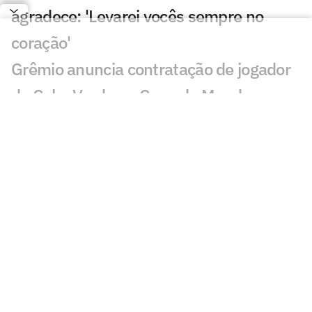
agradece: 'Levarei vocês sempre no
coração'
Grêmio anuncia contratação de jogador
de Cabo Verde na Copa do Mundo
Torcedores reagem a pênalti de Gabriel
Pec em Grêmio x Cruzeiro: 'Pior ainda'
Gabriel Grando defende dois pênaltis, e
Grêmio vence amistoso contra o
Cruzeiro
Veja gols de Grêmio x Cruzeiro: Carlos
Vinícius, Sinisterra e Nardoni marcam
Jogos de hoje: quem joga no futebol e