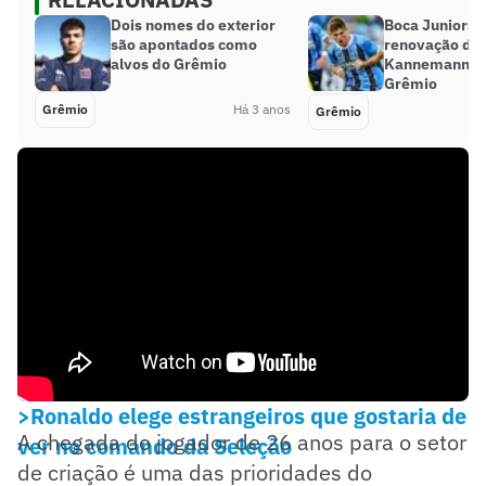
Dois nomes do exterior
Boca Juniors 
são apontados como
renovação de
alvos do Grêmio
Kannemann c
Grêmio
Grêmio
Há 3 anos
Grêmio
>Ronaldo elege estrangeiros que gostaria de
A chegada do jogador de 26 anos para o setor
ver no comando da Seleção
de criação é uma das prioridades do