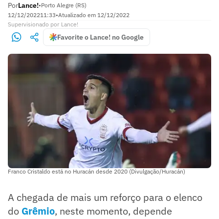
Por
Lance!
•
Porto Alegre (RS)
12/12/2022
11:33
•
Atualizado em
12/12/2022
Supervisionado
por
Lance!
Favorite o Lance! no Google
Franco Cristaldo está no Huracán desde 2020 (Divulgação/Huracán)
A chegada de mais um reforço para o elenco
do
Grêmio
, neste momento, depende