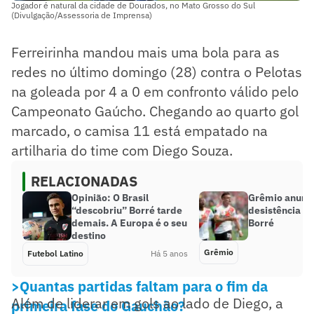
Jogador é natural da cidade de Dourados, no Mato Grosso do Sul
(Divulgação/Assessoria de Imprensa)
Ferreirinha mandou mais uma bola para as
redes no último domingo (28) contra o Pelotas
na goleada por 4 a 0 em confronto válido pelo
Campeonato Gaúcho. Chegando ao quarto gol
marcado, o camisa 11 está empatado na
artilharia do time com Diego Souza.
RELACIONADAS
Opinião: O Brasil
Grêmio anunc
“descobriu” Borré tarde
desistência de
demais. A Europa é o seu
Borré
destino
Grêmio
Futebol Latino
Há 5 anos
>Quantas partidas faltam para o fim da
Além de liderar em gols ao lado de Diego, a
primeira fase do Gauchão?