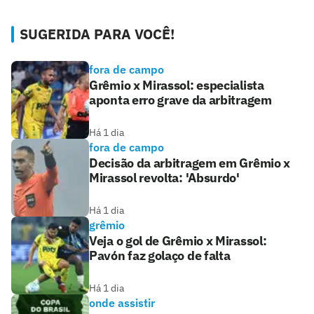
SUGERIDA PARA VOCÊ!
fora de campo
Grêmio x Mirassol: especialista
aponta erro grave da arbitragem
Há 1 dia
fora de campo
Decisão da arbitragem em Grêmio x
Mirassol revolta: 'Absurdo'
Há 1 dia
grêmio
Veja o gol de Grêmio x Mirassol:
Pavón faz golaço de falta
Há 1 dia
onde assistir