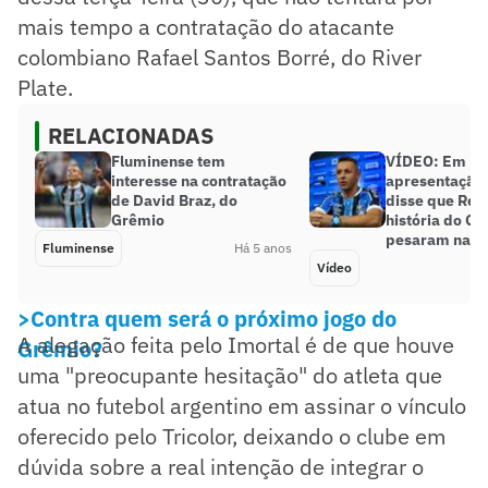
mais tempo a contratação do atacante
colombiano Rafael Santos Borré, do River
Plate.
RELACIONADAS
Fluminense tem
VÍDEO: Em
interesse na contratação
apresentação,
de David Braz, do
disse que Ren
Grêmio
história do G
pesaram na s
Fluminense
Há 5 anos
Vídeo
>Contra quem será o próximo jogo do
A alegação feita pelo Imortal é de que houve
Grêmio?
uma "preocupante hesitação" do atleta que
atua no futebol argentino em assinar o vínculo
oferecido pelo Tricolor, deixando o clube em
dúvida sobre a real intenção de integrar o