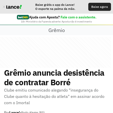
Baixe grátis o app do Lance!
Baixe agora
O esporte na palma da mão.
Ajuda com Aposta?
Fale com o assistente.
18+ Ministério da Fazenda adverte: Aposta não é investimento
Grêmio
Grêmio anuncia desistência
de contratar Borré
Clube emitiu comunicado alegando "insegurança do
Clube quanto à hesitação do atleta" em assinar acordo
com o Imortal
Por
Lance!
•
Porto Alegre (RS)