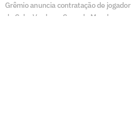
Grêmio anuncia contratação de jogador
de Cabo Verde na Copa do Mundo
Torcedores reagem a pênalti de Gabriel
Pec em Grêmio x Cruzeiro: 'Pior ainda'
Gabriel Grando defende dois pênaltis, e
Grêmio vence amistoso contra o
Cruzeiro
Veja gols de Grêmio x Cruzeiro: Carlos
Vinícius, Sinisterra e Nardoni marcam
Jogos de hoje: quem joga no futebol e
onde assistir ao vivo – domingo
(12/07/2026)