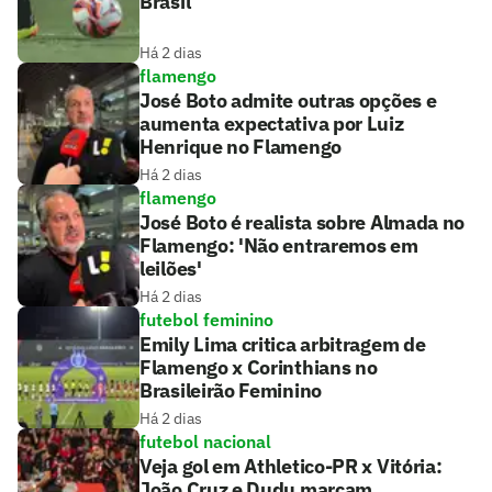
Brasil
Há 2 dias
flamengo
José Boto admite outras opções e
aumenta expectativa por Luiz
Henrique no Flamengo
Há 2 dias
flamengo
José Boto é realista sobre Almada no
Flamengo: 'Não entraremos em
leilões'
Há 2 dias
futebol feminino
Emily Lima critica arbitragem de
Flamengo x Corinthians no
Brasileirão Feminino
Há 2 dias
futebol nacional
Veja gol em Athletico-PR x Vitória:
João Cruz e Dudu marcam