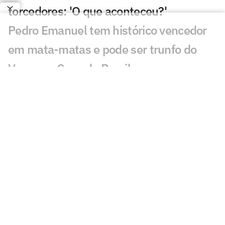
torcedores: 'O que aconteceu?'
Pedro Emanuel tem histórico vencedor
em mata-matas e pode ser trunfo do
Vasco na Copa do Brasil
Zubeldía enfrenta dilema para escalar o
Fluminense diante do Vasco
Gestão Esportiva na Prática: quem lidera
o futebol na era das redes?
Como Iago pode se encaixar no
esquema de Dorival no São Paulo?
Cruzeiro tem problemas com bolas
aéreas? Confira estatísticas!