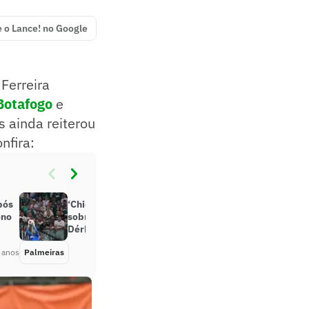
e o Lance! no Google
 Ferreira
Botafogo
e
s ainda reiterou
nfira:
pós
‘Chiqueiro pegou fogo’, diz Abel
ono
sobre torcida do Palmeiras em
Dérbi
 anos
Palmeiras
Há 4 anos