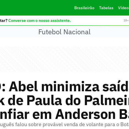
Brasileirão
Tabelas
Vídeo
tar?
Converse com o nosso assistente.
18+ 
Futebol Nacional
: Abel minimiza saíd
k de Paula do Palmei
onfiar em Anderson B
guês falou sobre provável venda de volante para o Bo