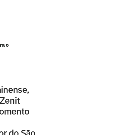
ra o
minense,
 Zenit
momento
or do São