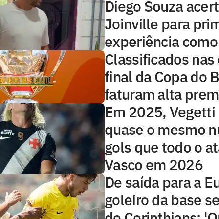
Diego Souza acer
Joinville para pri
experiência como
Classificados nas 
final da Copa do B
faturam alta prem
Em 2025, Vegetti
quase o mesmo n
gols que todo o a
Vasco em 2026
De saída para a E
goleiro da base s
do Corinthians: 'O