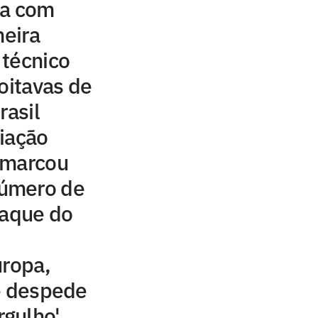
ta com
meira
 técnico
oitavas de
rasil
iação
 marcou
úmero de
taque do
uropa,
e despede
rgulho'