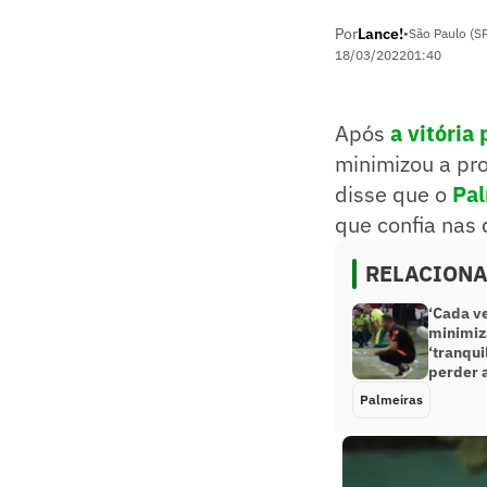
Por
Lance!
•
São Paulo (S
18/03/2022
01:40
Após
a vitória 
minimizou a pr
disse que o
Pal
que confia nas 
RELACION
‘Cada v
minimiz
‘tranqui
perder 
Palmeiras