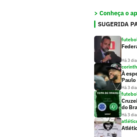
> Conheça o ap
SUGERIDA PA
futebo
Federa
Há 3 dia
corint
À esp
Paulo
Há 3 dia
futebo
Cruzei
do Bra
Há 3 dia
atlétic
Atléti