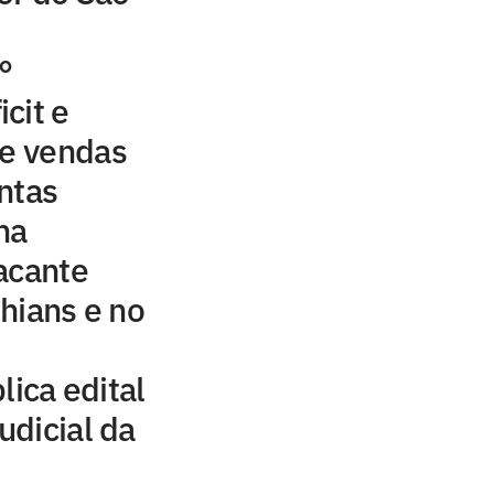
°
cit e
 e vendas
ntas
ha
acante
hians e no
lica edital
dicial da