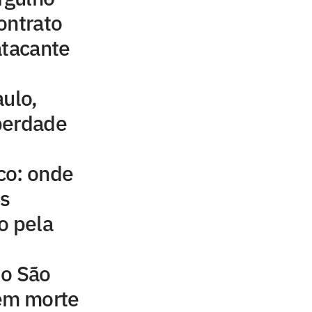
ontrato
atacante
aulo,
berdade
co: onde
is
o pela
do São
 em morte