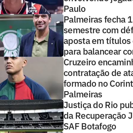
Paulo
Palmeiras fecha 1
semestre com défi
aposta em títulos
para balancear co
Cruzeiro encamin
contratação de at
formado no Corint
Palmeiras
Justiça do Rio pub
da Recuperação Ju
SAF Botafogo