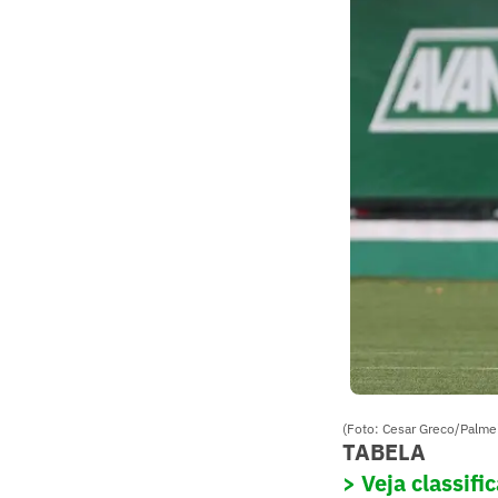
(Foto: Cesar Greco/Palmei
TABELA
> Veja classif