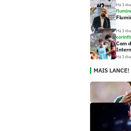
Há 3 dia
flumin
Flumi
Há 3 dia
corint
Com dú
Intern
Há 3 dia
MAIS LANCE!