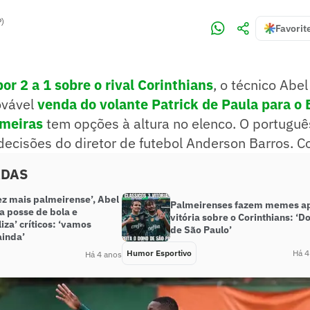
P)
Favorit
por 2 a 1 sobre o rival Corinthians
, o técnico Abel
ovável
venda do volante Patrick de Paula para o 
meiras
tem opções à altura no elenco. O portuguê
decisões do diretor de futebol Anderson Barros. Co
ADAS
ez mais palmeirense’, Abel
Palmeirenses fazem memes a
a posse de bola e
vitória sobre o Corinthians: ‘D
liza’ críticos: ‘vamos
de São Paulo’
ainda’
Humor Esportivo
Há 4
Há 4 anos