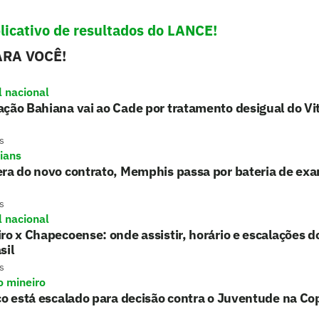
licativo de resultados do LANCE!
RA VOCÊ!
l nacional
ção Bahiana vai ao Cade por tratamento desigual do Vi
s
hians
era do novo contrato, Memphis passa por bateria de ex
s
l nacional
ro x Chapecoense: onde assistir, horário e escalações d
sil
s
o mineiro
co está escalado para decisão contra o Juventude na Cop