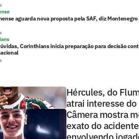
s
ense
nense aguarda nova proposta pela SAF, diz Montenegro
s
hians
vidas, Corinthians inicia preparação para decisão cont
acional
s
Hércules, do Flu
atrai interesse do
Câmera mostra 
exato do acidente
envolvendo jogad