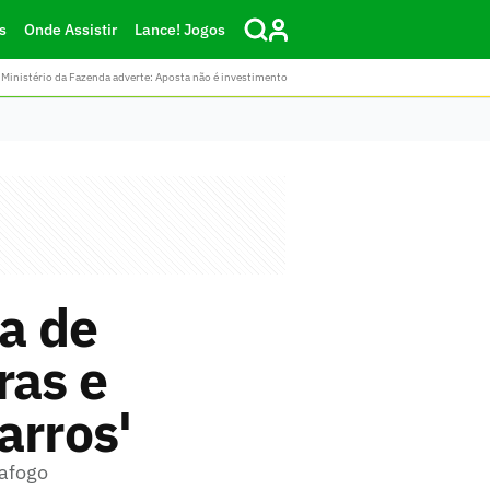
s
Onde Assistir
Lance! Jogos
Ministério da Fazenda adverte: Aposta não é investimento
a de
ras e
arros'
tafogo