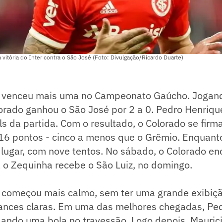
 vitória do Inter contra o São José (Foto: Divulgação/Ricardo Duarte)
l venceu mais uma no Campeonato Gaúcho. Jogand
lorado ganhou o São José por 2 a 0. Pedro Henriqu
s da partida. Com o resultado, o Colorado se firma
16 pontos - cinco a menos que o Grêmio. Enquanto
 lugar, com nove tentos. No sábado, o Colorado en
á o Zequinha recebe o São Luiz, no domingo.
l começou mais calmo, sem ter uma grande exibiçã
ances claras. Em uma das melhores chegadas, Pe
ando uma bola no travessão. Logo depois, Mauric