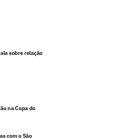
ala sobre relação
ção na Copa do
has com o São