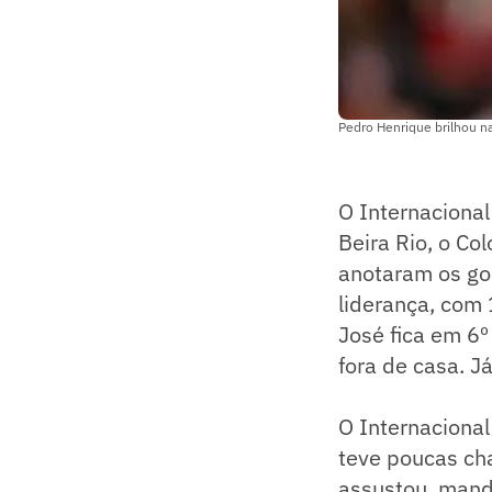
Pedro Henrique brilhou na
O Internaciona
Beira Rio, o Co
anotaram os gol
liderança, com 
José fica em 6º
fora de casa. J
O Internaciona
teve poucas ch
assustou, mand