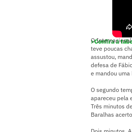
O Internaciona
>Confira a ta
teve poucas ch
assustou, mand
defesa de Fábi
e mandou uma b
O segundo temp
apareceu pela e
Três minutos de
Baralhas acerto
Dois minutos, A