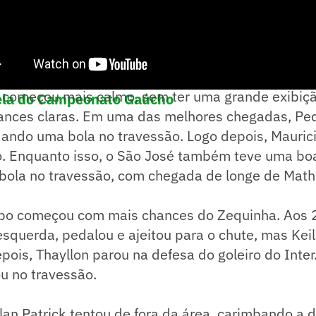
l começou mais calmo, sem ter uma grande exibiçã
bela do Campeonato Gaúcho
ances claras. Em uma das melhores chegadas, Pe
ando uma bola no travessão. Logo depois, Mauric
o. Enquanto isso, o São José também teve uma bo
ola no travessão, com chegada de longe de Math
o começou com mais chances do Zequinha. Aos 
squerda, pedalou e ajeitou para o chute, mas Keil
pois, Thayllon parou na defesa do goleiro do Inter
u no travessão.
lan Patrick tentou de fora da área, carimbando a 