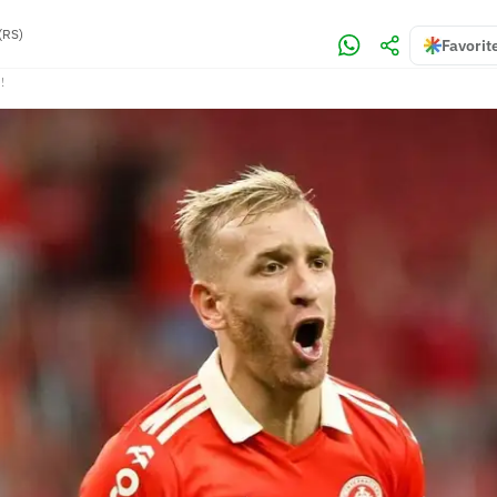
(RS)
Favorit
!