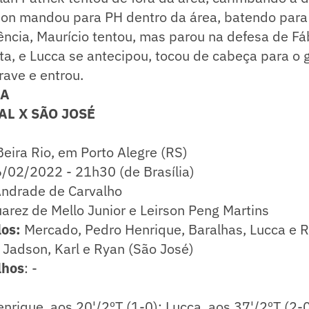
on mandou para PH dentro da área, batendo para
ncia, Maurício tentou, mas parou na defesa de Fá
ta, e Lucca se antecipou, tocou de cabeça para o g
rave e entrou.
CA
L X SÃO JOSÉ
Beira Rio, em Porto Alegre (RS)
/02/2022 - 21h30 (de Brasília)
Andrade de Carvalho
arez de Mello Junior e Leirson Peng Martins
os:
Mercado, Pedro Henrique, Baralhas, Lucca e 
; ​Jadson, Karl e Ryan (São José)
lhos
: -
nrique, aos 20'/2ºT (1-0); Lucca, aos 37'/2ºT (2-