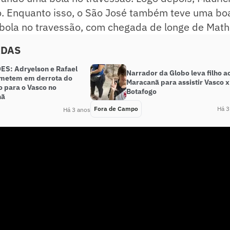
o. Enquanto isso, o São José também teve uma bo
ola no travessão, com chegada de longe de Math
ADAS
S: Adryelson e Rafael
Narrador da Globo leva filho a
metem em derrota do
Maracanã para assistir Vasco x
o para o Vasco no
Botafogo
nã
Fora de Campo
Há 3
Há 3 anos