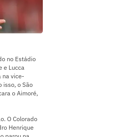
o no Estádio
e e Lucca
 na vice-
 isso, o São
cara o Aimoré,
o. O Colorado
dro Henrique
io parou na