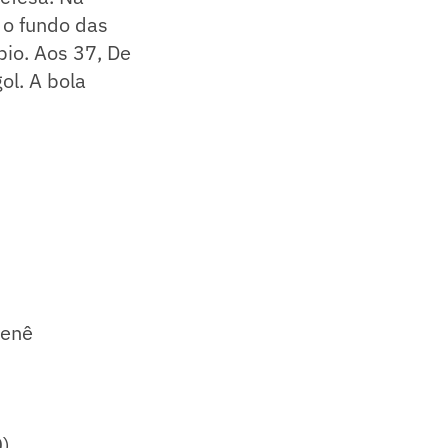
 o fundo das
bio. Aos 37, De
ol. A bola
Renê
0)