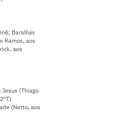
Renê; Baralhas
as Ramos, aos
rick, aos
o Jesus (Thiago
/2ºT)
rade (Netto, aos