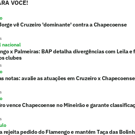
RA VOCÊ!
ro
Jorge vê Cruzeiro 'dominante' contra a Chapecoense
s
l nacional
go x Palmeiras: BAP detalha divergências com Leila e f
os clubes
s
ro
s notas: avalie as atuações em Cruzeiro x Chapecoense
s
ro
ro vence Chapecoense no Mineirão e garante classifica
s
ulo
a rejeita pedido do Flamengo e mantém Taça das Bolin