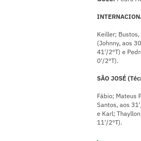
INTERNACIONA
Keiller; Bustos
(Johnny, aos 30
41'/2ºT) e Pedr
0'/2ºT).
SÃO JOSÉ (Téc
​Fábio; Mateus 
Santos, aos 31'
e Karl; Thayllo
11'/2ºT).