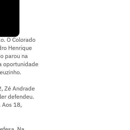
o. O Colorado
dro Henrique
io parou na
a oportunidade
euzinho.
2, Zé Andrade
ler defendeu.
. Aos 18,
defesa. Na