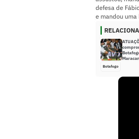
defesa de Fábi
e mandou uma b
RELACION
ATUAÇÕE
compro
Botafog
Maraca
Botafogo