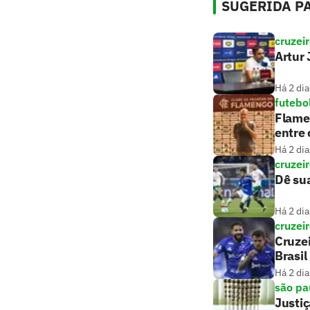
SUGERIDA PA
cruzei
Artur 
Há 2 dia
futebo
Flamen
entre 
Há 2 dia
cruzei
Dê sua
Há 2 dia
cruzei
Cruzei
Brasil
Há 2 dia
são pa
Justiç