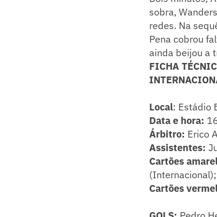
sobra, Wanders
redes. Na sequê
Pena cobrou fal
ainda beijou a t
FICHA TÉCNI
INTERNACIONA
Local
: Estádio 
Data e hora:
16
Árbitro:
Erico 
Assistentes:
Ju
Cartões amarel
(Internacional)
Cartões verme
GOLS:
Pedro He