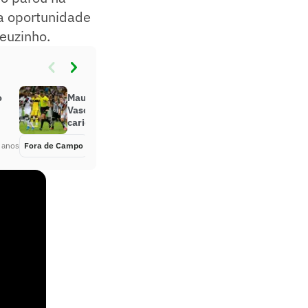
a oportunidade
euzinho.
o
Mauro Cezar detona arbitragem de
Vasco x Botafogo: ‘Padrão futebol
carioca’
 anos
Fora de Campo
Há 3 anos