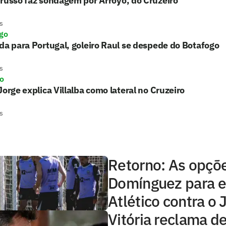
russo faz sondagem por Arroyo, do Cruzeiro
s
go
da para Portugal, goleiro Raul se despede do Botafogo
s
ro
Jorge explica Villalba como lateral no Cruzeiro
s
Retorno: As opçõ
Domínguez para e
Atlético contra o
Vitória reclama d