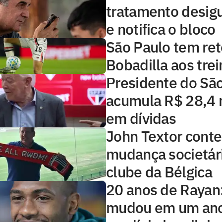
tratamento desig
e notifica o bloco
São Paulo tem ret
Bobadilla aos tre
Presidente do Sã
acumula R$ 28,4 
em dívidas
John Textor conte
mudança societár
clube da Bélgica
20 anos de Rayan
mudou em um ano