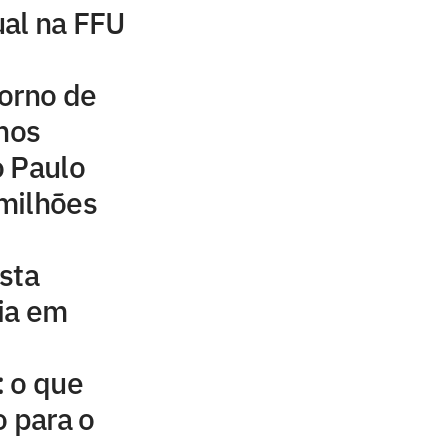
ual na FFU
orno de
inos
o Paulo
milhões
sta
ia em
: o que
 para o