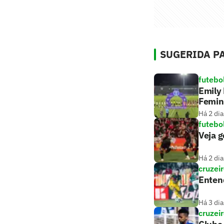
SUGERIDA PA
futebo
Emily 
Femin
Há 2 dia
futebo
Veja g
Há 2 dia
cruzei
Entend
Há 3 dia
cruzei