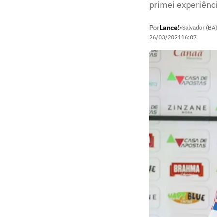
primei experiênci
Por
Lance!
•
Salvador (BA
26/03/2021
16:07