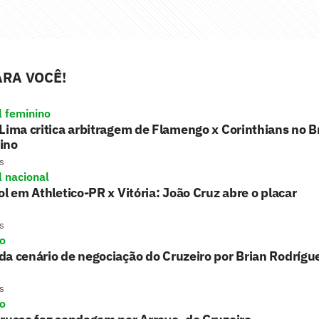
RA VOCÊ!
l feminino
Lima critica arbitragem de Flamengo x Corinthians no Br
ino
s
l nacional
ol em Athletico-PR x Vitória: João Cruz abre o placar
s
ro
a cenário de negociação do Cruzeiro por Brian Rodrígu
s
ro