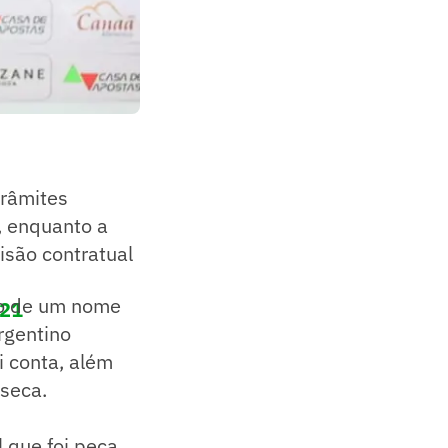
trâmites
, enquanto a
isão contratual
ão de um nome
021
rgentino
i conta, além
nseca.
 que foi peça