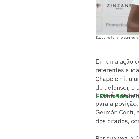
Zagueiro tem no currícul
Em uma ação co
referentes a id
Chape emitiu um
do defensor, o 
Essa é a segun
>Como foram m
para a posição.
Germán Conti, 
dos citados, c
Por sua vez, a