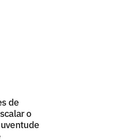
es de
scalar o
 Juventude
e