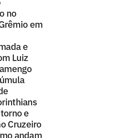
o
o no
Grêmio em
lmada e
om Luiz
Flamengo
 súmula
 de
orinthians
etorno e
no Cruzeiro
como andam