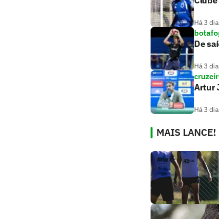
Clube 
Há 3 dia
botafo
De saí
Há 3 dia
cruzei
Artur 
Há 3 dia
MAIS LANCE!