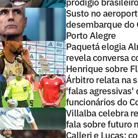
prodígio brasileir
Susto no aeroport
desembarque do 
Porto Alegre
Paquetá elogia A
revela conversa c
Henrique sobre 
Árbitro relata na
'falas agressivas'
funcionários do C
Villalba celebra r
fala sobre futuro 
Calleri e Lucas: 