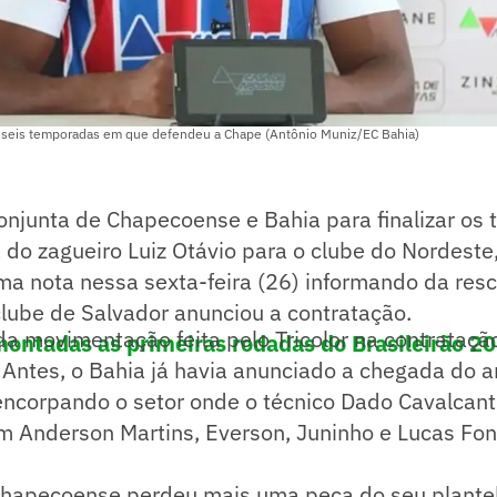
o seis temporadas em que defendeu a Chape (Antônio Muniz/EC Bahia)
njunta de Chapecoense e Bahia para finalizar os 
a do zagueiro Luiz Otávio para o clube do Nordeste
a nota nessa sexta-feira (26) informando da resc
clube de Salvador anunciou a contratação.
da movimentação feita pelo Tricolor na contrataç
ontadas as primeiras rodadas do Brasileirão 2
 Antes, o Bahia já havia anunciado a chegada do a
encorpando o setor onde o técnico Dado Cavalcant
om Anderson Martins, Everson, Juninho e Lucas Fo
 Chapecoense perdeu mais uma peça do seu plantel