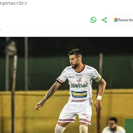
mpinas<br>
Favorit
!