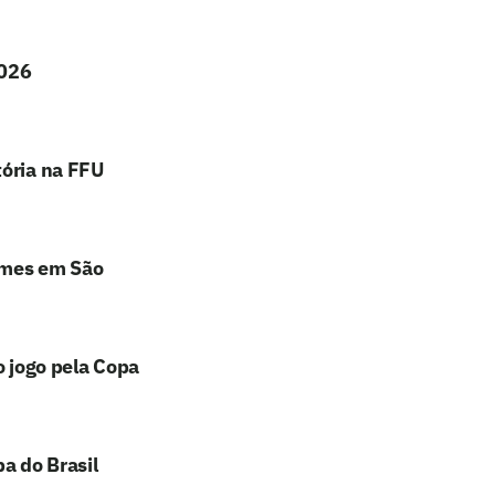
2026
tória na FFU
ames em São
o jogo pela Copa
a do Brasil