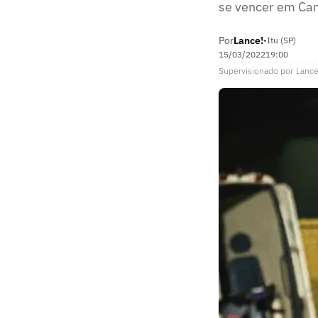
se vencer em Ca
Por
Lance!
•
Itu (SP)
15/03/2022
19:00
Supervisionado
por
Lance