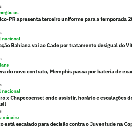
s
 negócios
tico-PR apresenta terceiro uniforme para a temporada 
s
l nacional
ção Bahiana vai ao Cade por tratamento desigual do Vi
s
hians
era do novo contrato, Memphis passa por bateria de ex
s
l nacional
ro x Chapecoense: onde assistir, horário e escalações d
sil
s
o mineiro
co está escalado para decisão contra o Juventude na Cop