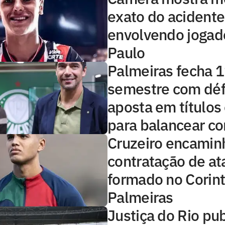
exato do acidente
envolvendo jogad
Paulo
Palmeiras fecha 1
semestre com défi
aposta em títulos
para balancear co
Cruzeiro encamin
contratação de at
formado no Corint
Palmeiras
Justiça do Rio pub