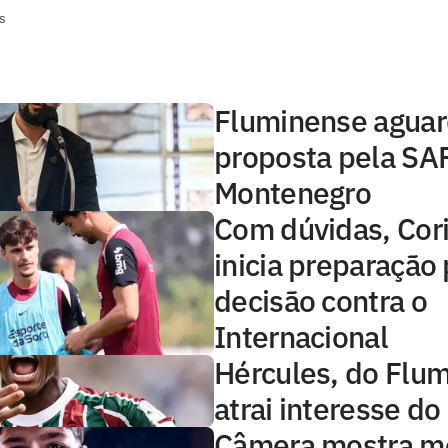
s
Fluminense aguar
proposta pela SAF
Montenegro
Com dúvidas, Cor
inicia preparação
decisão contra o
Internacional
Hércules, do Flu
atrai interesse do
Câmera mostra 