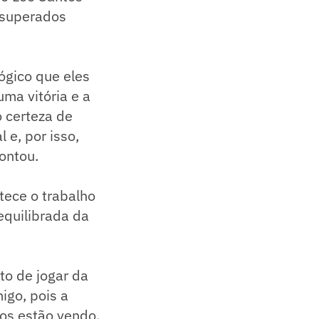
 superados
ógico que eles
ma vitória e a
 certeza de
 e, por isso,
ontou.
tece o trabalho
equilibrada da
to de jogar da
igo, pois a
dos estão vendo.