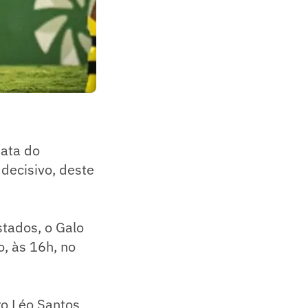
ata do
decisivo, deste
tados, o Galo
, às 16h, no
ro Léo Santos