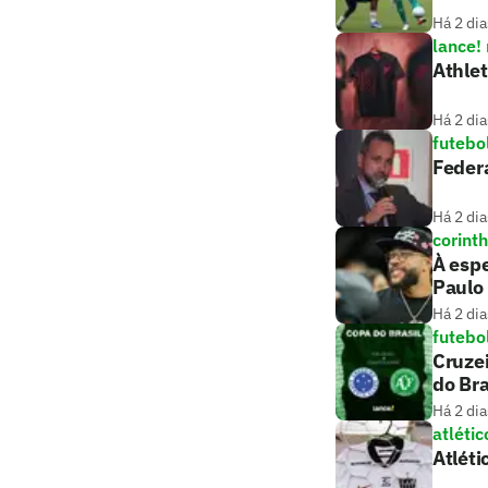
Há 2 dia
lance!
Athle
Há 2 dia
futebo
Federa
Há 2 dia
corint
À esp
Paulo
Há 2 dia
futebo
Cruzei
do Bra
Há 2 dia
atlétic
Atléti