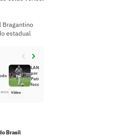
l Bragantino
do estadual
LANCE! Rápido: Botafogo avança
por Victor Sá, Inter busca Alan
íodo
Patrick e Vitão e Palmeiras com
foco no Dérbi
 anos
Vídeo
Há 4 anos
o Brasil