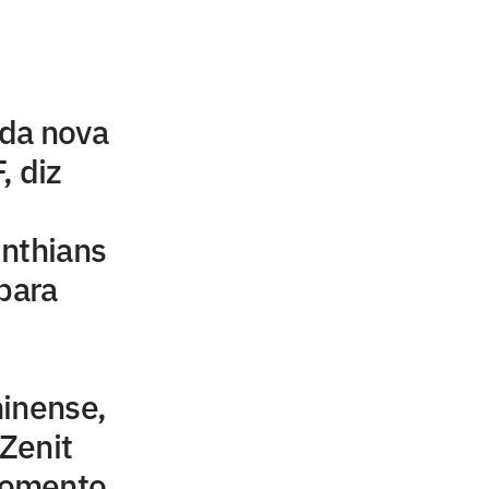
da nova
, diz
inthians
 para
minense,
 Zenit
momento