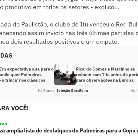
 produtivo em todos os setores - explicou.
da do Paulistão, o clube de Itu venceu o Red Bul
anecendo assim invicto nas três últimas partidas 
nou dois resultados positivos e um empate.
ADAS
Em expectativa alta para o
Ricardo Gomes e Marcinho se
anilo quer Palmeiras
reúnem com Tite antes de per
 a trinca’ nos clássicos
para observações na Europa
Há 4 anos
Seleção Brasileira
Há 4
RA VOCÊ!
ras
a amplia lista de desfalques do Palmeiras para a Copa d