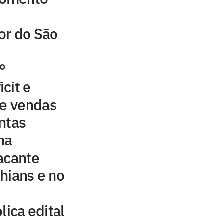
or do São
°
cit e
 e vendas
ntas
ha
acante
hians e no
lica edital