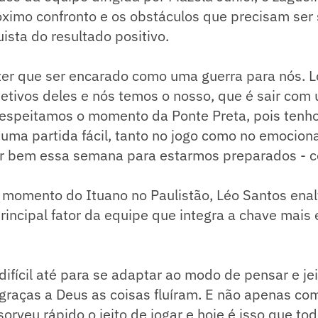
óximo confronto e os obstáculos que precisam ser
ista do resultado positivo.
 ter que ser encarado como uma guerra para nós. L
tivos deles e nós temos o nosso, que é sair com u
Respeitamos o momento da Ponte Preta, pois tenho
 uma partida fácil, tanto no jogo como no emocional
r bem essa semana para estarmos preparados - c
 momento do Ituano no Paulistão, Léo Santos enal
rincipal fator da equipe que integra a chave mais 
difícil até para se adaptar ao modo de pensar e jei
raças a Deus as coisas fluíram. E não apenas com
orveu rápido o jeito de jogar e hoje é isso que to