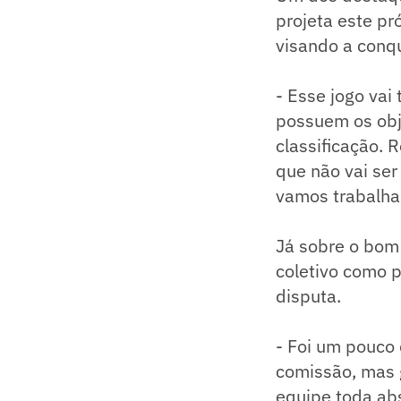
projeta este pr
visando a conqu
- Esse jogo vai
possuem os obje
classificação. 
que não vai ser
vamos trabalha
Já sobre o bom
coletivo como p
disputa.
- Foi um pouco 
comissão, mas g
equipe toda abs