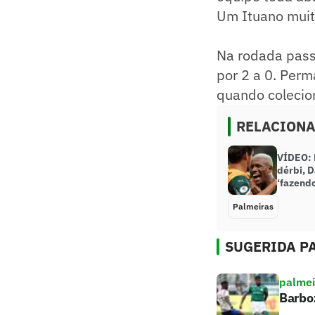
Um Ituano muito
Na rodada passa
por 2 a 0. Perm
quando colecio
RELACION
VÍDEO: 
dérbi, D
‘fazendo
Palmeiras
SUGERIDA PA
palmei
Barboz