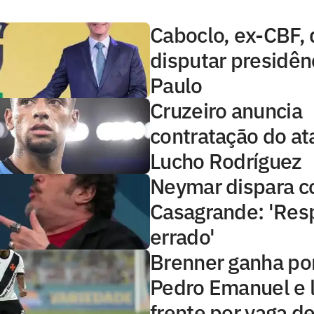
Caboclo, ex-CBF, 
disputar presidên
Paulo
Cruzeiro anuncia
contratação do at
Lucho Rodríguez
Neymar dispara c
Casagrande: 'Resp
errado'
Brenner ganha po
Pedro Emanuel e l
frente por vaga de