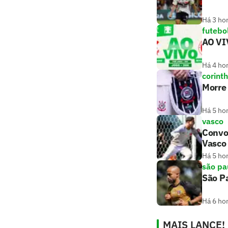
Há 3 ho
futebo
AO VIV
Há 4 ho
corint
Morre 
Há 5 ho
vasco
Convo
Vasco
Há 5 ho
são pa
São Pa
Há 6 ho
MAIS LANCE!