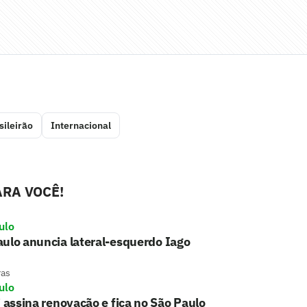
sileirão
Internacional
RA VOCÊ!
ulo
ulo anuncia lateral-esquerdo Iago
ras
ulo
i assina renovação e fica no São Paulo