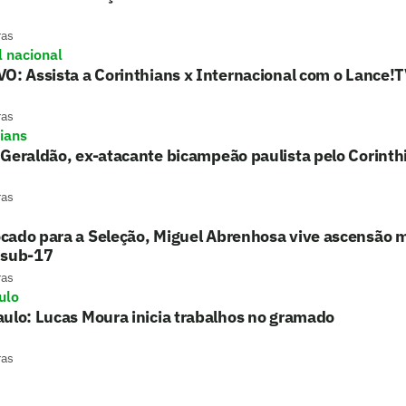
ras
l nacional
O: Assista a Corinthians x Internacional com o Lance!
ras
hians
Geraldão, ex-atacante bicampeão paulista pelo Corinth
ras
cado para a Seleção, Miguel Abrenhosa vive ascensão m
 sub-17
ras
ulo
ulo: Lucas Moura inicia trabalhos no gramado
ras