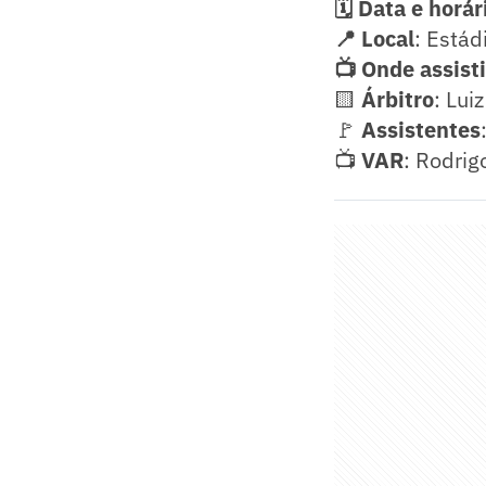
🗓️ Data e horár
📍 Local
: Estád
📺 Onde assisti
🟨
Árbitro
: Lui
🚩
Assistentes
📺
VAR
: Rodrig