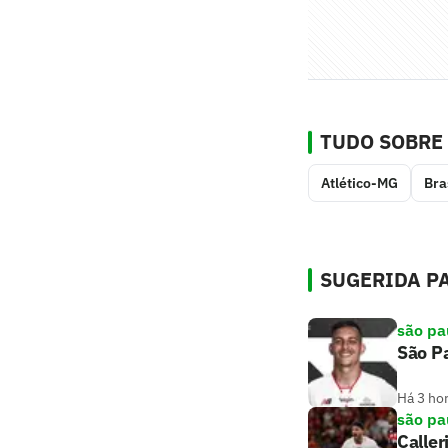
TUDO SOBRE
Atlético-MG
Bra
SUGERIDA PA
são pa
São Pa
Há 3 ho
são pa
Caller