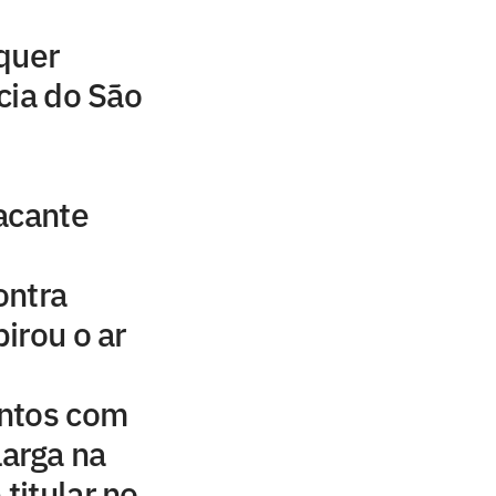
quer
cia do São
acante
ontra
irou o ar
ntos com
arga na
 titular no