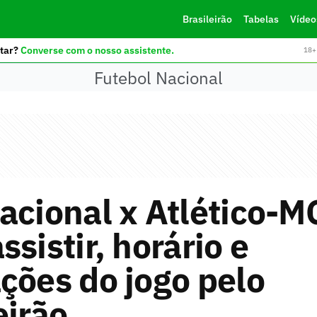
Brasileirão
Tabelas
Vídeo
tar?
Converse com o nosso assistente.
18+ 
Futebol Nacional
acional x Atlético-M
ssistir, horário e
ções do jogo pelo
eirão