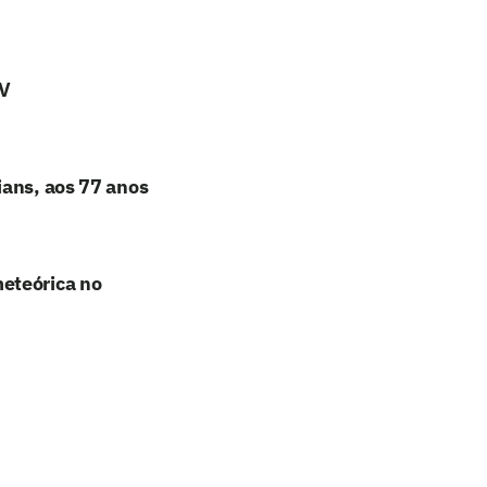
TV
ians, aos 77 anos
eteórica no