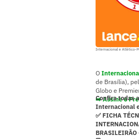
Internacional e Atlético-
O
Internaciona
de Brasília), p
Globo e Premie
Confira todas 
➡️ Assine o Pre
Internacional e
✅ FICHA TÉC
INTERNACION
BRASILEIRÃO 