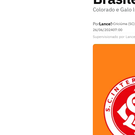
Colorado e Galo l
Por
Lance!
•
Criciúma (SC)
26/06/2024
07:00
Supervisionado
por
Lance