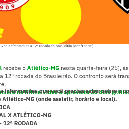
MG se enfrentam pela 12ª rodada do Brasileirão (Arte/Lance!)
l
recebe o
Atlético-MG
nesta quarta-feira (26), à
ela 12ª rodada do Brasileirão. O confronto será tra
re.
as informações que você precisa saber sobre o c
miere no Prime Video e aproveite 30 dias grátis!
 Atlético-MG (onde assistir, horário e local).
NICA
AL X ATLÉTICO-MG
- 12ª RODADA