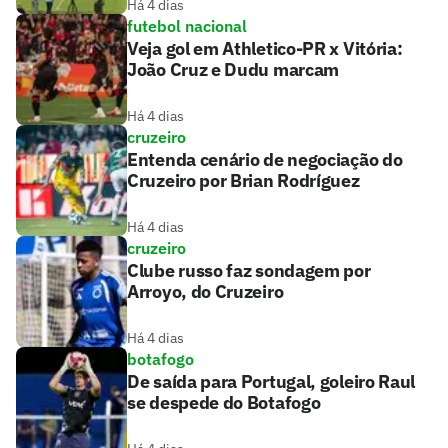
Há 4 dias
futebol nacional
Veja gol em Athletico-PR x Vitória:
João Cruz e Dudu marcam
Há 4 dias
cruzeiro
Entenda cenário de negociação do
Cruzeiro por Brian Rodríguez
Há 4 dias
cruzeiro
Clube russo faz sondagem por
Arroyo, do Cruzeiro
Há 4 dias
botafogo
De saída para Portugal, goleiro Raul
se despede do Botafogo