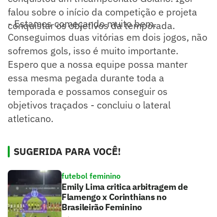
falou sobre o início da competição e projeta
- Estamos começando muito bem.
conquistar os objetivos da temporada.
Conseguimos duas vitórias em dois jogos, não
sofremos gols, isso é muito importante.
Espero que a nossa equipe possa manter
essa mesma pegada durante toda a
temporada e possamos conseguir os
objetivos traçados - concluiu o lateral
atleticano.
SUGERIDA PARA VOCÊ!
futebol feminino
Emily Lima critica arbitragem de
Flamengo x Corinthians no
Brasileirão Feminino