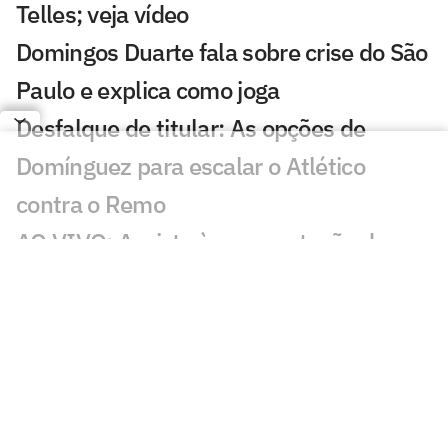
Telles; veja vídeo
Domingos Duarte fala sobre crise do São
Paulo e explica como joga
Desfalque de titular: As opções de
Domínguez para escalar o Atlético
contra o Remo
AO VIVO: Assista à apresentação de
Domingos Duarte no São Paulo
Em meio ao interesse do Flamengo,
técnico do Zenit comenta situação de
Luiz Henrique
Ventos fortes alteram programação da