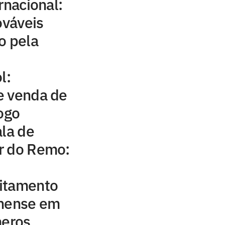
rnacional:
ováveis
o pela
l:
e venda de
jogo
ala de
r do Remo:
itamento
inense em
meros