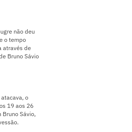
Bugre não deu
ue o tempo
a através de
 de Bruno Sávio
atacava, o
 os 19 aos 26
 Bruno Sávio,
vessão.