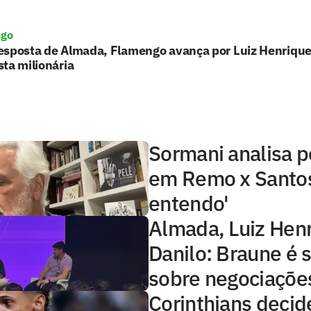
ngo
esposta de Almada, Flamengo avança por Luiz Henrique
ta milionária
Sormani analisa 
em Remo x Santos
entendo'
Almada, Luiz Hen
Danilo: Braune é 
sobre negociaçõe
Corinthians decid