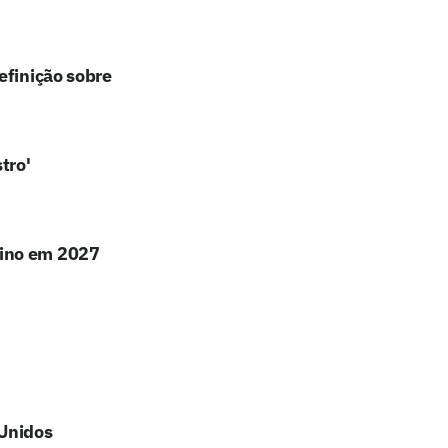
efinição sobre
tro'
lino em 2027
 Unidos