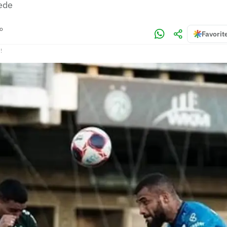
ede
no
Favorit
!