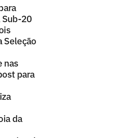
 para
a Sub-20
ois
a Seleção
e nas
post para
iza
oia da