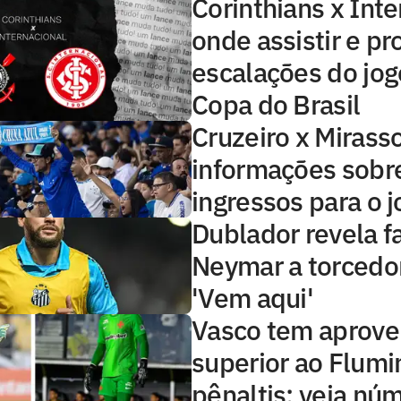
Corinthians x Inte
onde assistir e pr
escalações do jog
Copa do Brasil
Cruzeiro x Mirasso
informações sobr
ingressos para o 
Dublador revela f
Neymar a torcedo
'Vem aqui'
Vasco tem aprove
superior ao Flum
pênaltis; veja nú