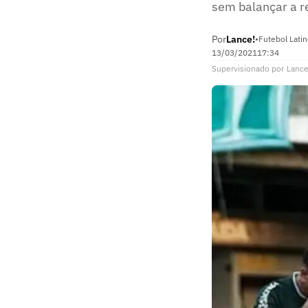
sem balançar a r
Por
Lance!
•
Futebol Lati
13/03/2021
17:34
Supervisionado
por
Lance