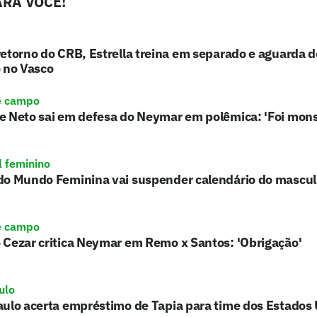
RA VOCÊ!
etorno do CRB, Estrella treina em separado e aguarda d
 no Vasco
e campo
e Neto sai em defesa do Neymar em polêmica: 'Foi mons
l feminino
do Mundo Feminina vai suspender calendário do mascu
e campo
 Cezar critica Neymar em Remo x Santos: 'Obrigação'
ulo
ulo acerta empréstimo de Tapia para time dos Estados