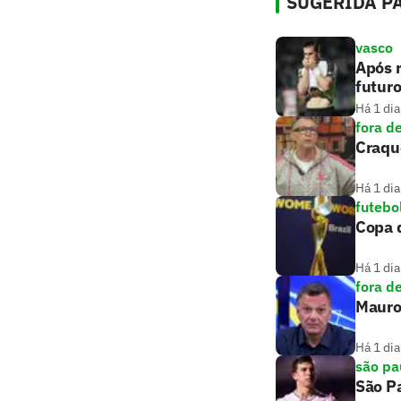
SUGERIDA PA
vasco
Após r
futuro
Há 1 dia
fora d
Craqu
Há 1 dia
futebo
Copa 
Há 1 dia
fora d
Mauro
Há 1 dia
são pa
São Pa