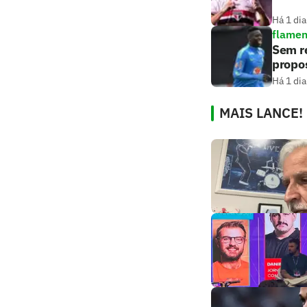
Há 1 dia
flame
Sem r
propos
Há 1 dia
MAIS LANCE!