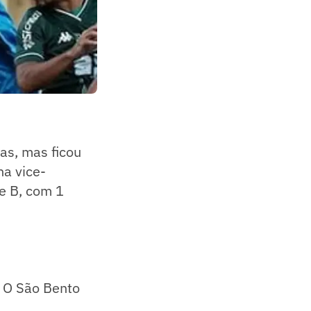
as, mas ficou
na vice-
ve B, com 1
. O São Bento