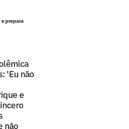
 e prepara
polêmica
: 'Eu não
rique e
sincero
s
e não