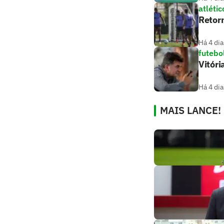
atlétic
Retorn
Há 4 dia
futebo
Vitóri
Há 4 dia
MAIS LANCE!