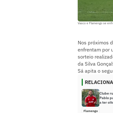
Vasco e Flamengo se enfr
Nos próximos d
enfrentam por 
sorteio realizad
da Silva Gonçal
Sá apita o segu
RELACION
Clube r
Pablo p
a ter oi
Flamengo