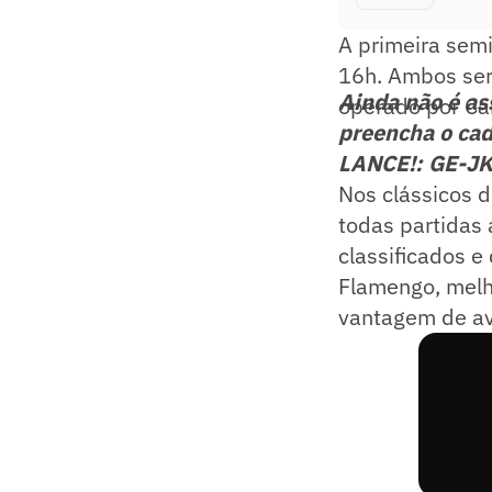
A primeira semi
16h. Ambos ser
Ainda não é as
operado por Ca
preencha o cad
LANCE!: GE-J
Nos clássicos 
todas partidas 
classificados e
Flamengo, melho
vantagem de av