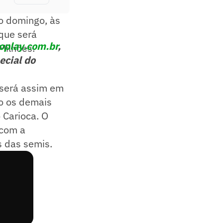
no domingo, às
que será
play.com.br
,
Milhões.
ecial do
 será assim em
ão os demais
 Carioca. O
 com a
s das semis.