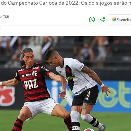
ta do Campeonato Carioca de 2022. Os dois jogos serão
o (RJ)
Favorit
!