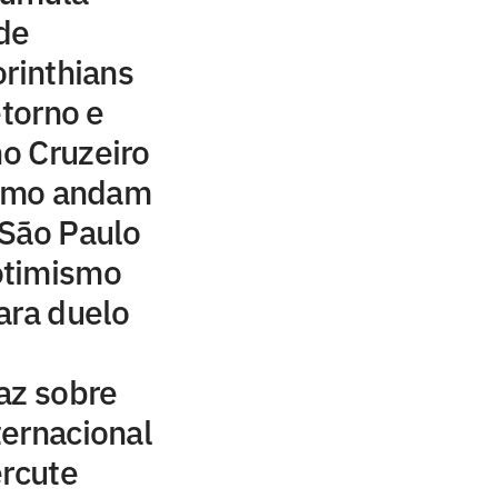
 de
orinthians
etorno e
no Cruzeiro
como andam
 São Paulo
otimismo
ara duelo
az sobre
ernacional
ercute