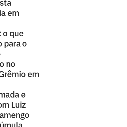
sta
ia em
: o que
 para o
o
o no
Grêmio em
lmada e
om Luiz
Flamengo
 súmula