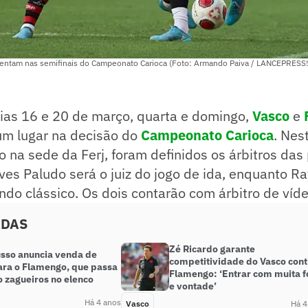
entam nas semifinais do Campeonato Carioca (Foto: Armando Paiva / LANCEPRESS!
ias 16 e 20 de março, quarta e domingo,
Vasco
e
um lugar na decisão do
Campeonato Carioca
. Nes
o na sede da Ferj, foram definidos os árbitros das 
ves Paludo será o juiz do jogo de ida, enquanto Ra
ndo clássico. Os dois contarão com árbitro de víde
ADAS
Zé Ricardo garante
usso anuncia venda de
competitividade do Vasco cont
ara o Flamengo, que passa
Flamengo: ‘Entrar com muita f
to zagueiros no elenco
e vontade’
Há 4 anos
Vasco
Há 4