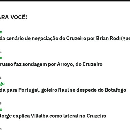
RA VOCÊ!
ro
a cenário de negociação do Cruzeiro por Brian Rodrígu
s
ro
russo faz sondagem por Arroyo, do Cruzeiro
s
go
da para Portugal, goleiro Raul se despede do Botafogo
s
ro
Jorge explica Villalba como lateral no Cruzeiro
s