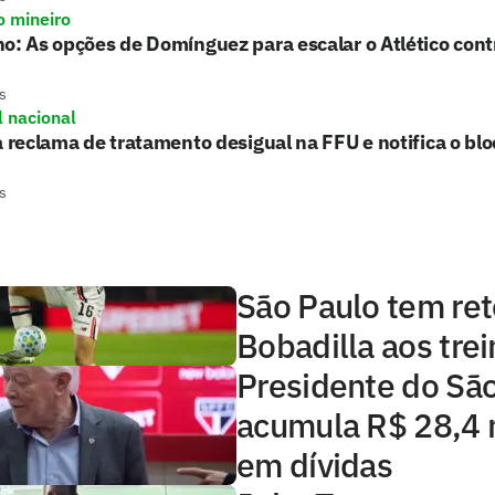
o mineiro
o: As opções de Domínguez para escalar o Atlético con
s
l nacional
a reclama de tratamento desigual na FFU e notifica o blo
s
São Paulo tem ret
Bobadilla aos tre
Presidente do Sã
acumula R$ 28,4 
em dívidas