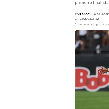
primeiro finalis
Por
Lance!
•
Rio de Janeir
14/03/2022
15:22
Supervisionado
por
Lance