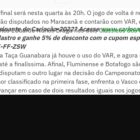
final será nesta quarta às 20h. O jogo de volta é 
ão disputados no Maracanã e contarão com VAR, 
sinante do Cariocão-2022? Acesse
www.cariocao
rlos Eduardo Nunes Braga nos dois Clássicos dos 
astro e ganhe 5% de desconto com o cupom esp
K-FF-ZSW
da Taça Guanabara já houve o uso do VAR, e agora
até a finalíssima. Afinal, Fluminense e Botafogo s
 disputam o outro lugar na decisão do Campeonato
r classificado na primeira fase, enfrenta o Vasco
ançar em caso de dois resultados iguais nos jogo