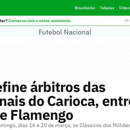
Brasileirão
Tabelas
Vídeo
tar?
Converse com o nosso assistente.
18+ 
Futebol Nacional
efine árbitros das
nais do Carioca, entr
 e Flamengo
omingo, dias 16 e 20 de março, os Clássicos dos Milhõe