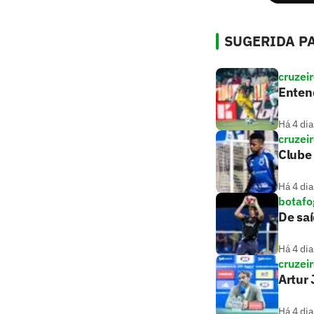
SUGERIDA PA
cruzei
Entend
Há 4 dia
cruzei
Clube 
Há 4 dia
botafo
De saí
Há 4 dia
cruzei
Artur 
Há 4 dia