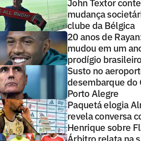
John Textor conte
mudança societár
clube da Bélgica
20 anos de Rayan
mudou em um ano
prodígio brasileir
Susto no aeroport
desembarque do 
Porto Alegre
Paquetá elogia A
revela conversa c
Henrique sobre 
Árbitro relata na