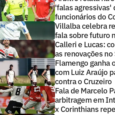
'falas agressivas'
funcionários do C
Villalba celebra r
fala sobre futuro 
Calleri e Lucas: 
as renovações no
Flamengo ganha 
com Luiz Araújo p
contra o Cruzeiro
Fala de Marcelo P
arbitragem em Int
x Corinthians rep