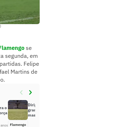
)
Flamengo
se
ta segunda, em
partidas. Felipe
fael Martins de
o.
Dirigentes do Flamengo elogiam
ra o
gramado híbrido do Maracanã,
orça
mas fazem alerta
Flamengo
Há 4 anos
 anos