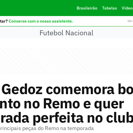
Brasileirão
Tabelas
Vídeo
tar?
Converse com o nosso assistente.
18+ 
Futebol Nacional
e Gedoz comemora b
to no Remo e quer
ada perfeita no clu
principais peças do Remo na temporada