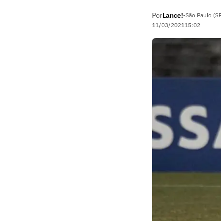
Por
Lance!
•
São Paulo (S
11/03/2021
15:02