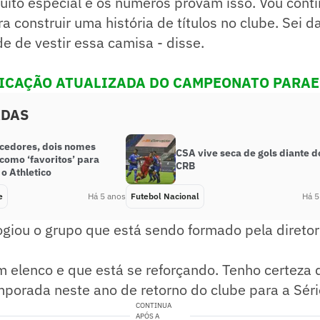
to especial e os números provam isso. Vou conti
a construir uma história de títulos no clube. Sei d
e de vestir essa camisa - disse.
FICAÇÃO ATUALIZADA DO CAMPEONATO PARA
ADAS
rcedores, dois nomes
CSA vive seca de gols diante d
como ‘favoritos’ para
CRB
o Athletico
e
Há 5 anos
Futebol Nacional
Há 5
giou o grupo que está sendo formado pela diretor
 elenco e que está se reforçando. Tenho certeza
orada neste ano de retorno do clube para a Série
CONTINUA
APÓS A