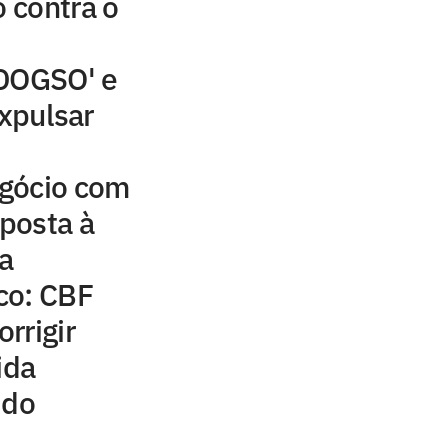
o contra o
'DOGSO' e
expulsar
gócio com
posta à
a
co: CBF
orrigir
ida
 do