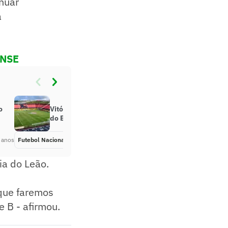
nuar
a
ENSE
o
Vitória tenta quebrar tabu diante
do Bahia no Barradão
 anos
Futebol Nacional
Há 5 anos
ia do Leão.
 que faremos
 B - afirmou.