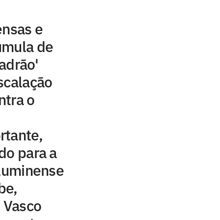
ensas e
úmula de
adrão'
scalação
ntra o
rtante,
do para a
Fluminense
be,
 Vasco