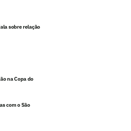
ala sobre relação
ção na Copa do
has com o São