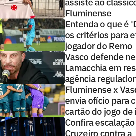
assiste ao clássic
Fluminense
Entenda o que é 
os critérios para 
jogador do Remo
Vasco defende ne
Lamacchia em res
agência regulador
Fluminense x Vas
envia ofício para c
cartão do jogo de 
Confira escalação
Cruzeiro contra a