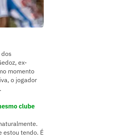
 dos
Gedoz, ex-
ótimo momento
va, o jogador
.
 mesmo clube
naturalmente.
e estou tendo. É