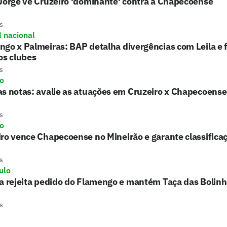
Jorge vê Cruzeiro 'dominante' contra a Chapecoense
s
l nacional
go x Palmeiras: BAP detalha divergências com Leila e f
os clubes
s
ro
s notas: avalie as atuações em Cruzeiro x Chapecoense
s
ro
ro vence Chapecoense no Mineirão e garante classifica
s
ulo
a rejeita pedido do Flamengo e mantém Taça das Bolin
s