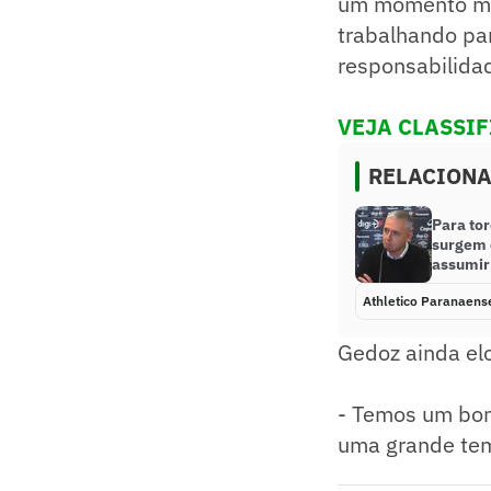
um momento mui
trabalhando par
responsabilidad
VEJA CLASSI
RELACION
Para to
surgem 
assumir 
Athletico Paranaens
Gedoz ainda elo
- Temos um bom
uma grande temp