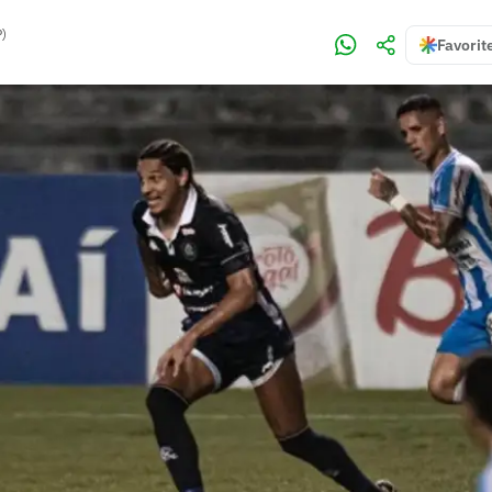
P)
Favorit