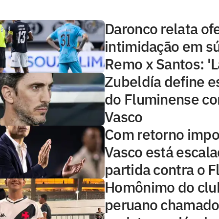
Daronco relata of
intimidação em s
Remo x Santos: 'L
Zubeldía define e
do Fluminense co
Vasco
Com retorno impo
Vasco está escala
partida contra o 
Homônimo do clu
peruano chamado