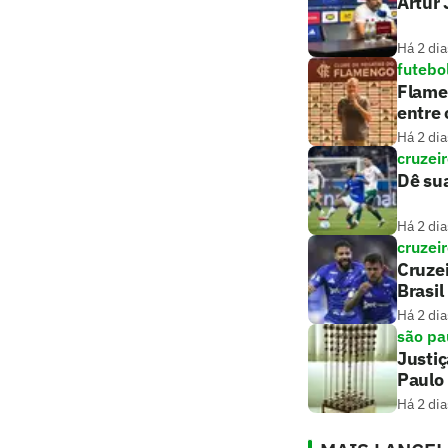
Artur 
Há 2 dia
futebo
Flamen
entre 
Há 2 dia
cruzei
Dê sua
Há 2 dia
cruzei
Cruzei
Brasil
Há 2 dia
são pa
Justiç
Paulo
Há 2 dia