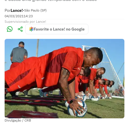
Por
Lance!
•
São Paulo (SP)
04/03/2021
14:23
Supervisionado
por
Lance!
Favorite o Lance! no Google
Divulgação / CRB