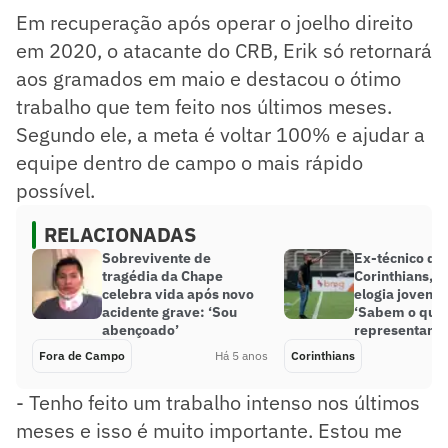
Em recuperação após operar o joelho direito
em 2020, o atacante do CRB, Erik só retornará
aos gramados em maio e destacou o ótimo
trabalho que tem feito nos últimos meses.
Segundo ele, a meta é voltar 100% e ajudar a
equipe dentro de campo o mais rápido
possível.
RELACIONADAS
Sobrevivente de
Ex-técnico do
tragédia da Chape
Corinthians, C
celebra vida após novo
elogia jovens 
acidente grave: ‘Sou
‘Sabem o que
abençoado’
representam’
Fora de Campo
Há 5 anos
Corinthians
- Tenho feito um trabalho intenso nos últimos
meses e isso é muito importante. Estou me