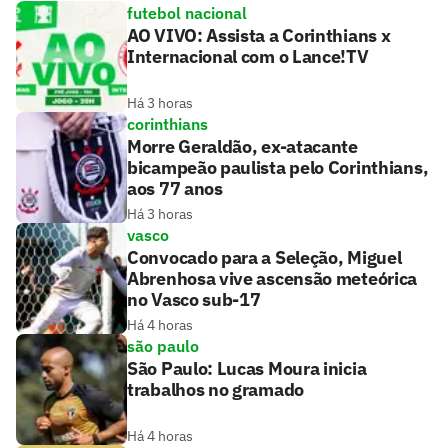
futebol nacional
AO VIVO: Assista a Corinthians x
Internacional com o Lance!TV
Há 3 horas
corinthians
Morre Geraldão, ex-atacante
bicampeão paulista pelo Corinthians,
aos 77 anos
Há 3 horas
vasco
Convocado para a Seleção, Miguel
Abrenhosa vive ascensão meteórica
no Vasco sub-17
Há 4 horas
são paulo
São Paulo: Lucas Moura inicia
trabalhos no gramado
Há 4 horas