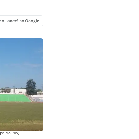
e o Lance! no Google
mpo Mourão)