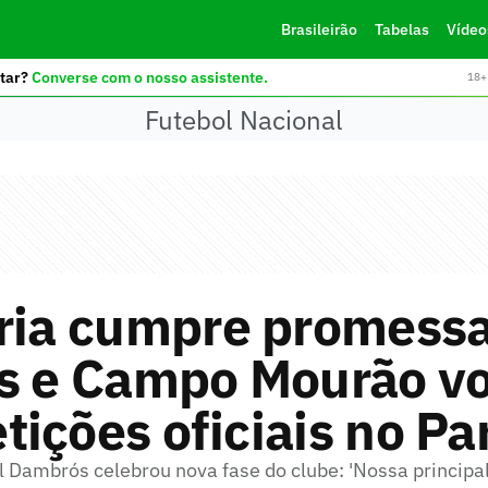
Brasileirão
Tabelas
Vídeo
tar?
Converse com o nosso assistente.
18+ 
Futebol Nacional
oria cumpre promessa
s e Campo Mourão vo
ições oficiais no Pa
l Dambrós celebrou nova fase do clube: 'Nossa principa