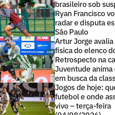
brasileiro sob sus
Ryan Francisco vo
radar e disputa e
São Paulo
Artur Jorge avalia
física do elenco d
Retrospecto na c
Juventude anima o
em busca da class
Jogos de hoje: qu
futebol e onde ass
vivo – terça-feira
(04/08/2026)