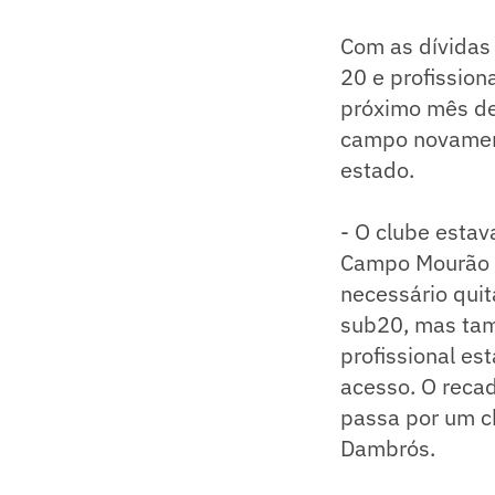
Com as dívidas
20 e profission
próximo mês de 
campo novamente
estado.
- O clube estav
Campo Mourão n
necessário qui
sub20, mas tam
profissional e
acesso. O reca
passa por um ch
Dambrós.