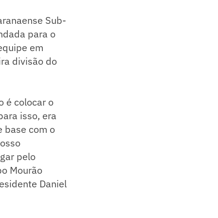
Paranaense Sub-
endada para o
 equipe em
ra divisão do
 é colocar o
ara isso, era
de base com o
nosso
gar pelo
po Mourão
esidente Daniel