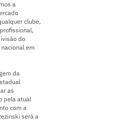
emos a
mercado
qualquer clube,
profissional,
ivisão do
 nacional em
agem da
estadual
iar as
 pela atual
unto com a
ezinski será a