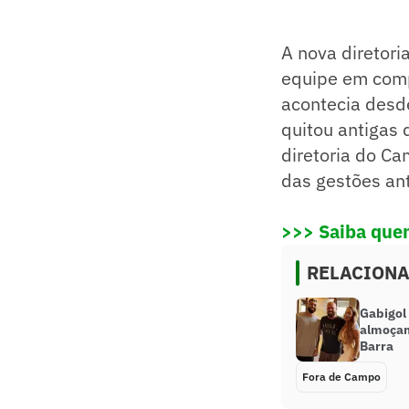
A nova diretor
equipe em comp
acontecia desde
quitou antigas 
diretoria do Ca
das gestões ant
>>> Saiba quem
RELACION
Gabigol 
almoçam
Barra
Fora de Campo