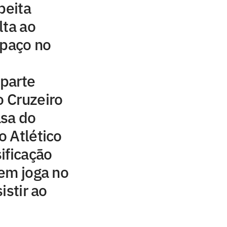
peita
lta ao
spaço no
 parte
o Cruzeiro
asa do
 Atlético
ificação
em joga no
istir ao