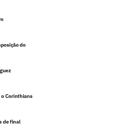
em
sposição do
íguez
 o Corinthians
 de final