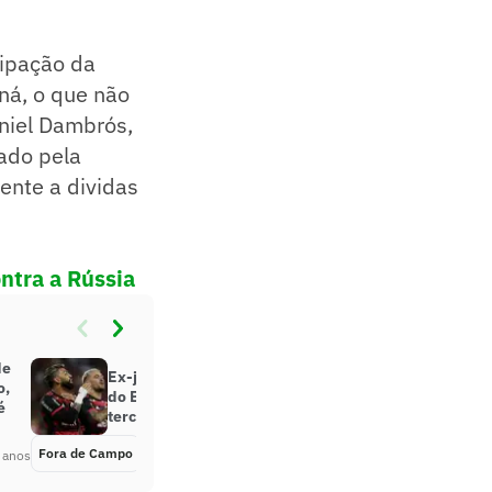
cipação da
ná, o que não
niel Dambrós,
ado pela
ente a dividas
ntra a Rússia
de
Ex-jogador elege time mais forte
o,
do Brasil e coloca Flamengo em
é
terceiro
Fora de Campo
Há 4 anos
 anos