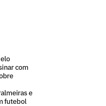
elo
sinar com
sobre
Palmeiras e
 futebol