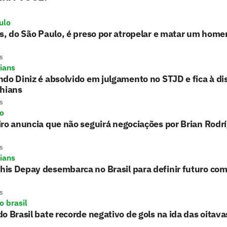
ulo
s, do São Paulo, é preso por atropelar e matar um hom
s
hians
do Diniz é absolvido em julgamento no STJD e fica à di
thians
s
ro
ro anuncia que não seguirá negociações por Brian Rodr
s
hians
s Depay desembarca no Brasil para definir futuro com
s
o brasil
o Brasil bate recorde negativo de gols na ida das oitavas