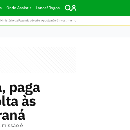
s
Onde Assistir
Lance! Jogos
Ministério da Fazenda adverte: Aposta não é investimento
, paga
lta às
raná
l missão é