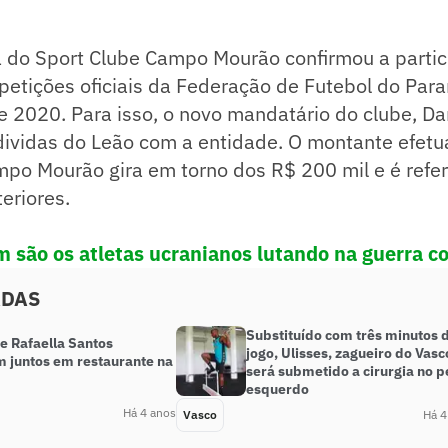
ia do Sport Clube Campo Mourão confirmou a parti
etições oficiais da Federação de Futebol do Para
 2020. Para isso, o novo mandatário do clube, Da
dividas do Leão com a entidade. O montante efetu
mpo Mourão gira em torno dos R$ 200 mil e é refer
eriores.
 são os atletas ucranianos lutando na guerra co
ADAS
Substituído com três minutos 
e Rafaella Santos
jogo, Ulisses, zagueiro do Vasc
 juntos em restaurante na
será submetido a cirurgia no p
esquerdo
Há 4 anos
Vasco
Há 4