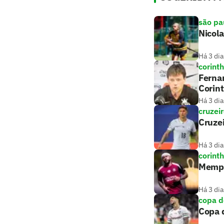
são pa
Nicola
Há 3 dia
corint
Fernan
Corin
Há 3 dia
cruzei
Cruzei
Há 3 dia
corint
Memphi
Há 3 dia
copa d
Copa d