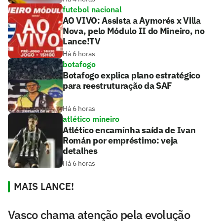
futebol nacional
AO VIVO: Assista a Aymorés x Villa
Nova, pelo Módulo II do Mineiro, no
Lance!TV
Há 6 horas
botafogo
Botafogo explica plano estratégico
para reestruturação da SAF
Há 6 horas
atlético mineiro
Atlético encaminha saída de Ivan
Román por empréstimo: veja
detalhes
Há 6 horas
MAIS LANCE!
Vasco chama atenção pela evolução