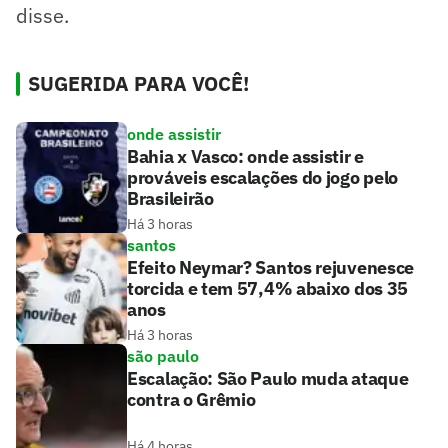
disse.
SUGERIDA PARA VOCÊ!
onde assistir
Bahia x Vasco: onde assistir e
prováveis escalações do jogo pelo
Brasileirão
Há 3 horas
santos
Efeito Neymar? Santos rejuvenesce
torcida e tem 57,4% abaixo dos 35
anos
Há 3 horas
são paulo
Escalação: São Paulo muda ataque
contra o Grêmio
Há 4 horas