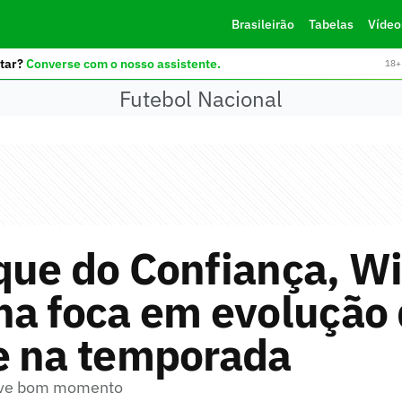
Brasileirão
Tabelas
Vídeo
tar?
Converse com o nosso assistente.
18+ 
Futebol Nacional
ue do Confiança, Wi
na foca em evolução
e na temporada
ive bom momento