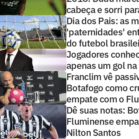
cabeça e sorri pa
Dia dos Pais: as 
'paternidades' en
do futebol brasile
Jogadores conhec
apenas um gol na 
Franclim vê passi
Botafogo como cr
empate com o Fl
Dê suas notas: Bo
Fluminense empa
Nilton Santos