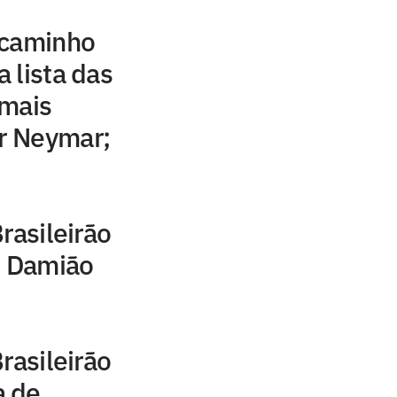
 caminho
 lista das
 mais
or Neymar;
rasileirão
e Damião
rasileirão
a de