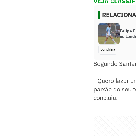
VEJA CLASSI
RELACION
Felipe 
no Lond
Londrina
Segundo Santana
- Quero fazer u
paixão do seu t
concluiu.