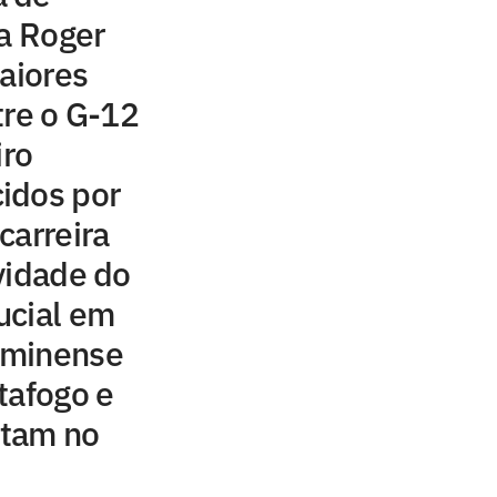
ra Roger
maiores
tre o G-12
iro
idos por
carreira
vidade do
ucial em
uminense
tafogo e
tam no