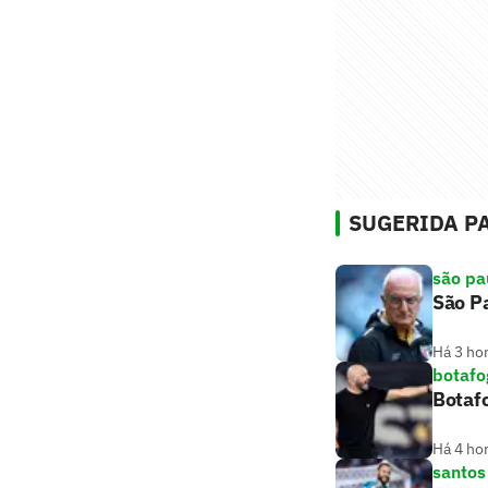
SUGERIDA PA
são pa
São Pa
Há 3 ho
botafo
Botaf
Há 4 ho
santos