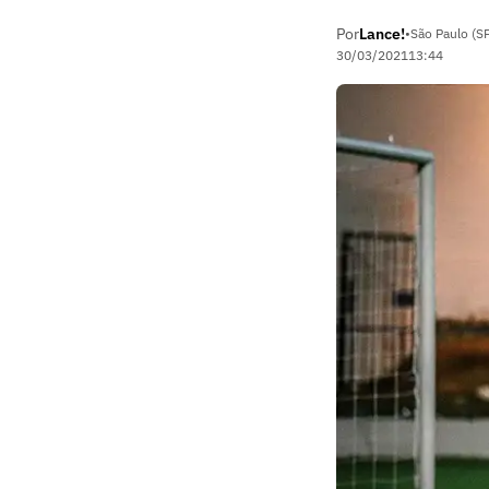
Por
Lance!
•
São Paulo (S
30/03/2021
13:44