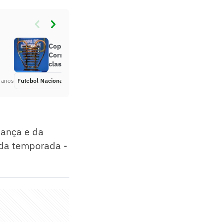
Copa do Nordeste: Sampaio
Corrêa bate o Salgueiro e salta na
classificação do Grupo A
 anos
Futebol Nacional
Há 5 anos
iança e da
m da temporada -