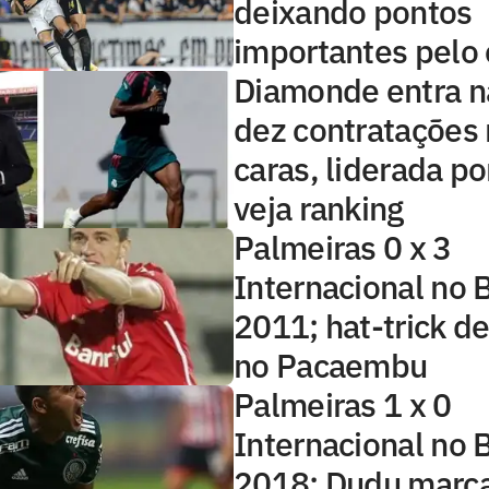
deixando pontos
importantes pelo
Diamonde entra na
dez contratações
caras, liderada p
veja ranking
Palmeiras 0 x 3
Internacional no B
2011; hat-trick d
no Pacaembu
Palmeiras 1 x 0
Internacional no B
2018: Dudu marc