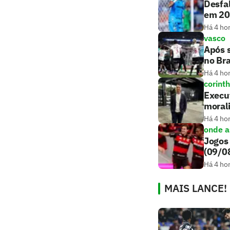
Desfal
em 2
Há 4 ho
vasco
Após s
no Bra
Há 4 ho
corint
Execut
moral
Há 4 ho
onde as
Jogos 
(09/0
Há 4 ho
MAIS LANCE!