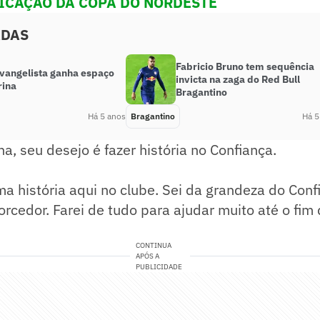
FICAÇÃO DA COPA DO NORDESTE
ADAS
Fabricio Bruno tem sequência
Evangelista ganha espaço
invicta na zaga do Red Bull
rina
Bragantino
Há 5 anos
Bragantino
Há 5
, seu desejo é fazer história no Confiança.
ma história aqui no clube. Sei da grandeza do Conf
orcedor. Farei de tudo para ajudar muito até o fi
CONTINUA
APÓS A
PUBLICIDADE