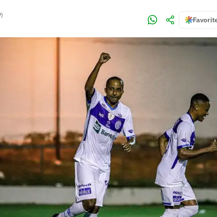
P)
Favorit