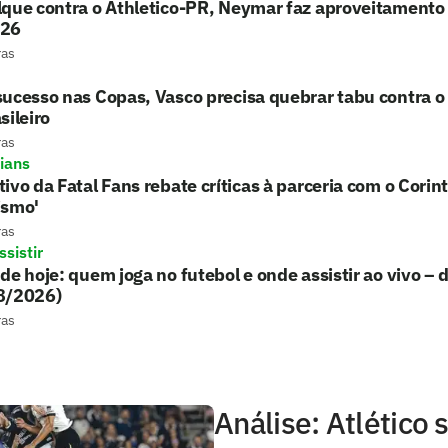
que contra o Athletico-PR, Neymar faz aproveitamento 
026
ras
ucesso nas Copas, Vasco precisa quebrar tabu contra o 
sileiro
ras
hians
ivo da Fatal Fans rebate críticas à parceria com o Corint
ismo'
ras
sistir
de hoje: quem joga no futebol e onde assistir ao vivo –
8/2026)
ras
Análise: Atlético 