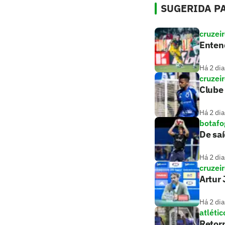
SUGERIDA PA
cruzei
Entend
Há 2 dia
cruzei
Clube 
Há 2 dia
botafo
De saí
Há 2 dia
cruzei
Artur 
Há 2 dia
atlétic
Retorn