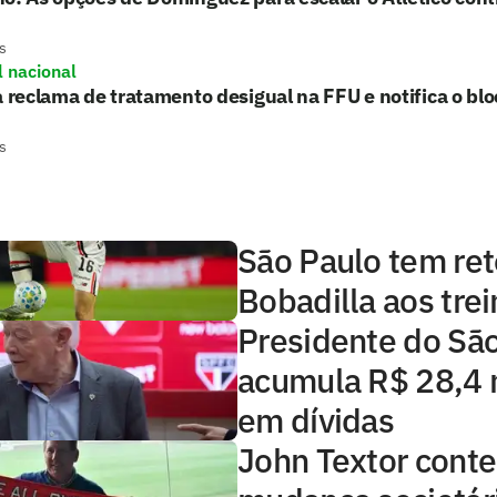
s
l nacional
a reclama de tratamento desigual na FFU e notifica o blo
s
São Paulo tem ret
Bobadilla aos tre
Presidente do Sã
acumula R$ 28,4 
em dívidas
John Textor conte