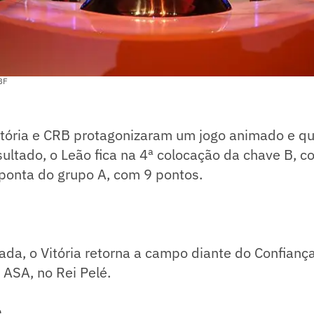
BF
itória e CRB protagonizaram um jogo animado e q
sultado, o Leão fica na 4ª colocação da chave B, c
ponta do grupo A, com 9 pontos.
da, o Vitória retorna a campo diante do Confiança
ASA, no Rei Pelé.
e