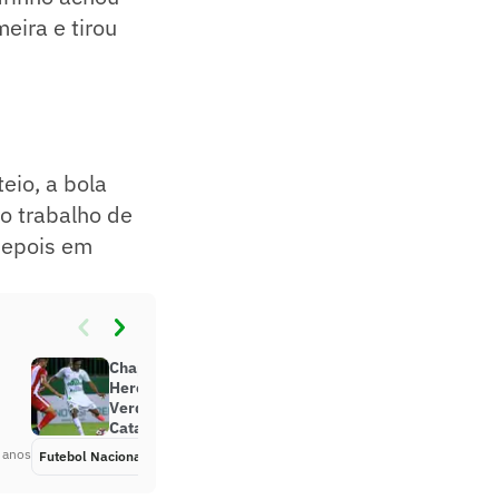
eira e tirou
eio, a bola
o trabalho de
depois em
Chapecoense pressiona, mas
Hercílio Luz é mais efetivo e
Verdão perde a primeira no
Catarinense
 anos
Futebol Nacional
Há 5 anos