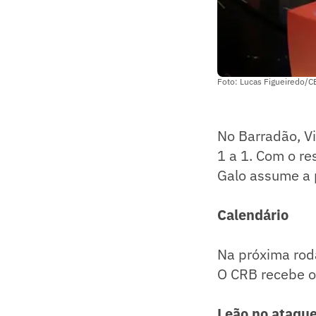
Foto: Lucas Figueiredo/C
No Barradão, V
1 a 1. Com o re
Galo assume a 
Calendário
Na próxima roda
O CRB recebe o 
Leão no ataqu