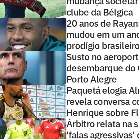
mudança societár
clube da Bélgica
20 anos de Rayan
mudou em um ano
prodígio brasileir
Susto no aeroport
desembarque do 
Porto Alegre
Paquetá elogia A
revela conversa c
Henrique sobre 
Árbitro relata na
'falas agressivas'