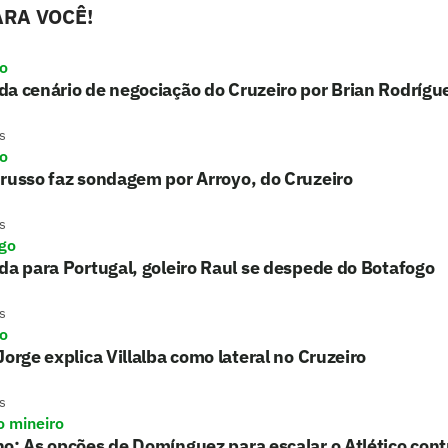
RA VOCÊ!
ro
a cenário de negociação do Cruzeiro por Brian Rodrígu
s
ro
russo faz sondagem por Arroyo, do Cruzeiro
s
go
da para Portugal, goleiro Raul se despede do Botafogo
s
ro
Jorge explica Villalba como lateral no Cruzeiro
s
o mineiro
o: As opções de Domínguez para escalar o Atlético con