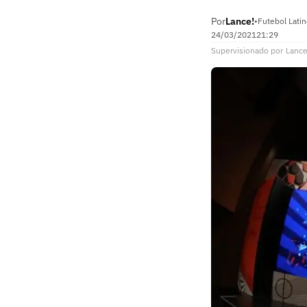
Por
Lance!
•
Futebol Lati
24/03/2021
21:29
Supervisionado
por
Lance