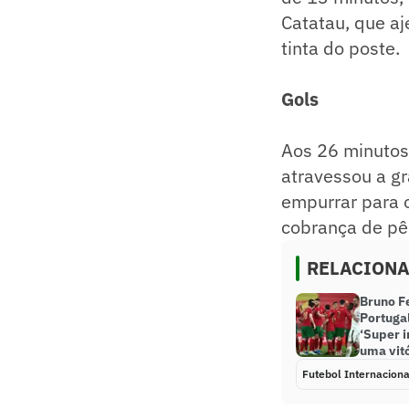
Catatau, que aj
tinta do poste.
Gols
Aos 26 minutos
atravessou a gr
empurrar para 
cobrança de pên
RELACION
Bruno F
Portugal
‘Super 
uma vitó
Futebol Internaciona