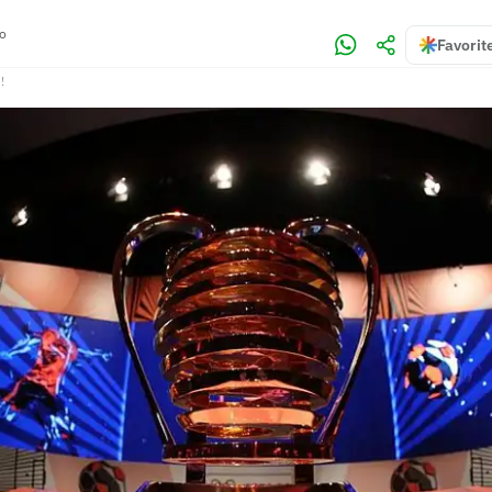
no
Favorit
!