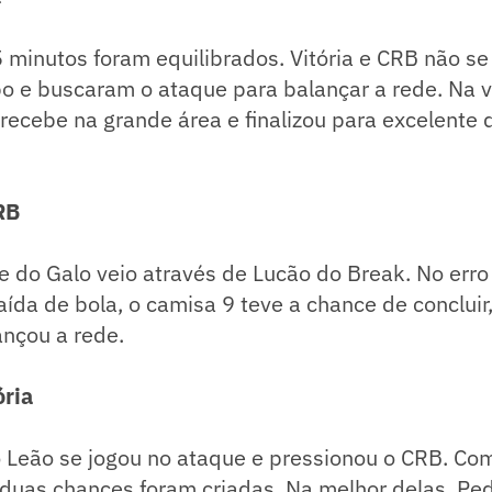
 minutos foram equilibrados. Vitória e CRB não s
o e buscaram o ataque para balançar a rede. Na v
 recebe na grande área e finalizou para excelente
RB
 do Galo veio através de Lucão do Break. No erro
aída de bola, o camisa 9 teve a chance de conclui
ançou a rede.
ória
 o Leão se jogou no ataque e pressionou o CRB. C
 duas chances foram criadas. Na melhor delas, Pe