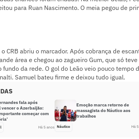
eitou para Ruan Nascimento. O meia pegou de prim
 o CRB abriu o marcador. Após cobrança de escant
ande área e chegou ao zagueiro Gum, que só teve 
o fundo da rede. O gol do Leão veio pouco tempo 
alti. Samuel bateu firme e deixou tudo igual.
ADAS
ernandes fala após
Emoção marca retorno de
 vencer o Azerbaijão:
massagista do Náutico aos
importante começar com
trabalhos
ria’
Náutico
Há 5
l
Há 5 anos