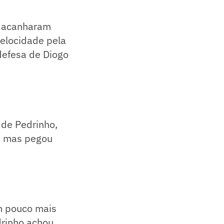
e acanharam
elocidade pela
 defesa de Diogo
 de Pedrinho,
r, mas pegou
om pouco mais
drinho achou