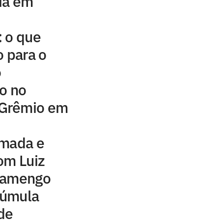
ia em
: o que
 para o
o
o no
Grêmio em
lmada e
om Luiz
Flamengo
 súmula
 de