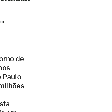
co
orno de
inos
o Paulo
milhões
sta