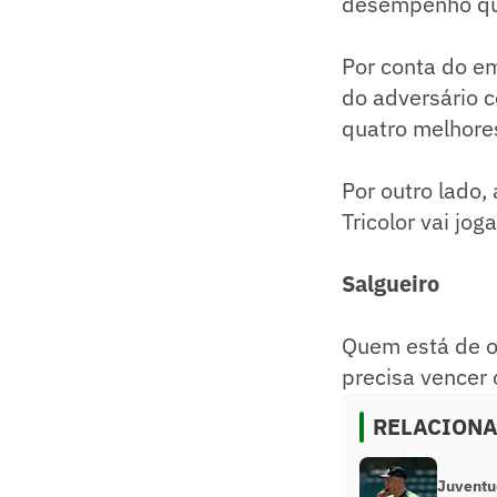
desempenho que
Por conta do em
do adversário c
quatro melhore
Por outro lado,
Tricolor vai jog
Salgueiro
Quem está de ol
precisa vencer 
RELACION
Juventu