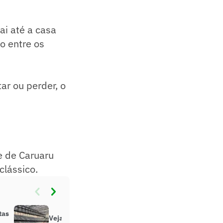
ai até a casa
o entre os
ar ou perder, o
e de Caruaru
clássico.
tas
Veja o desempenho do Athletico na