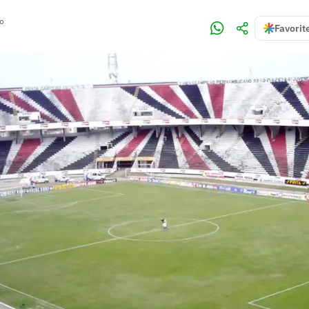
no
Favorit