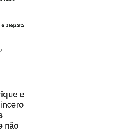
 e prepara
'
rique e
sincero
s
e não