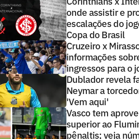
Corinthians x Inte
onde assistir e pr
escalações do jog
Copa do Brasil
Cruzeiro x Mirasso
informações sobr
ingressos para o 
Dublador revela f
Neymar a torcedo
'Vem aqui'
Vasco tem aprove
superior ao Flum
pênaltis; veja nú