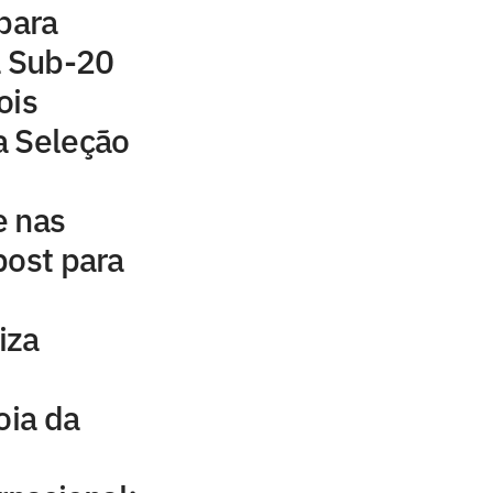
 para
a Sub-20
ois
a Seleção
e nas
post para
iza
oia da