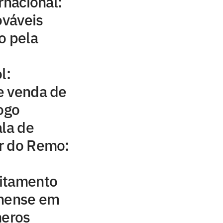
rnacional:
ováveis
o pela
l:
e venda de
jogo
ala de
r do Remo:
itamento
inense em
meros