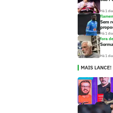
Há 1 dia
flame
Sem r
propos
Há 1 dia
fora d
Sorma
Há 1 dia
MAIS LANCE!