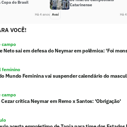
 Copa do Brasil
Catarinense
Há 4 anos
Avaí
Há 4
RA VOCÊ!
e campo
e Neto sai em defesa do Neymar em polêmica: 'Foi mons
l feminino
do Mundo Feminina vai suspender calendário do mascu
e campo
 Cezar critica Neymar em Remo x Santos: 'Obrigação'
ulo
ulo acerta empréstimo de Tapia para time dos Estados