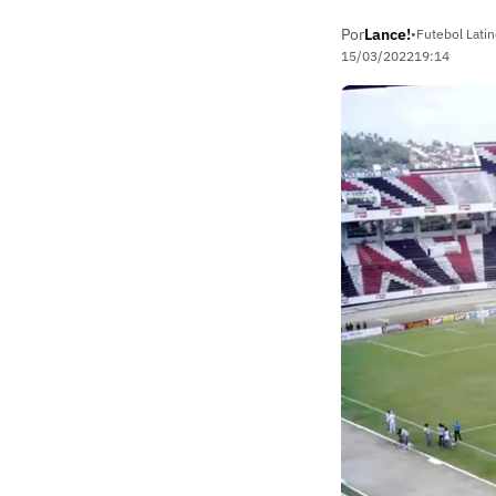
Por
Lance!
•
Futebol Lati
15/03/2022
19:14