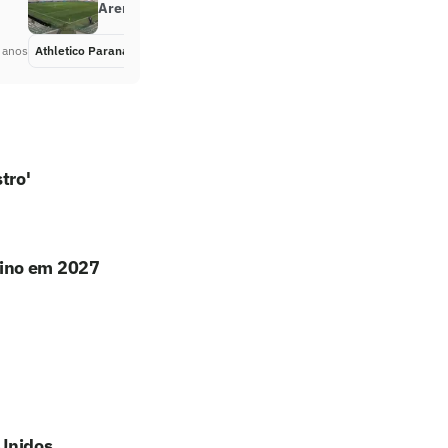
Arena da Baixada no Paranaense
 anos
Athletico Paranaense
Há 4 anos
tro'
lino em 2027
 Unidos