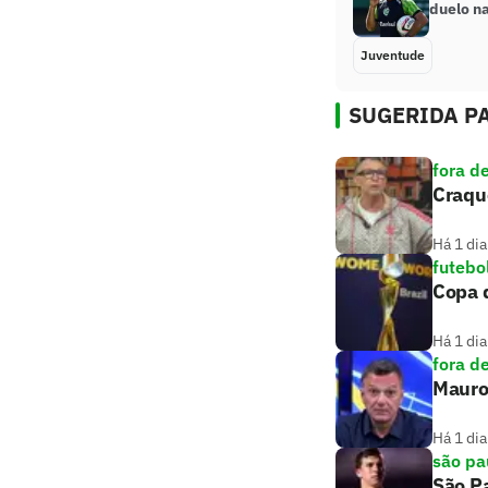
duelo na
Juventude
SUGERIDA PA
fora d
Craqu
Há 1 dia
futebo
Copa 
Há 1 dia
fora d
Mauro
Há 1 dia
são pa
São Pa