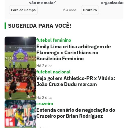
vão me matar’
organizadas
Fora de Campo
Há 4 anos
Cruzeiro
SUGERIDA PARA VOCÊ!
futebol feminino
Emily Lima critica arbitragem de
Flamengo x Corinthians no
Brasileirão Feminino
Há 2 dias
futebol nacional
Veja gol em Athletico-PR x Vitória:
João Cruz e Dudu marcam
Há 2 dias
cruzeiro
Entenda cenário de negociação do
Cruzeiro por Brian Rodríguez