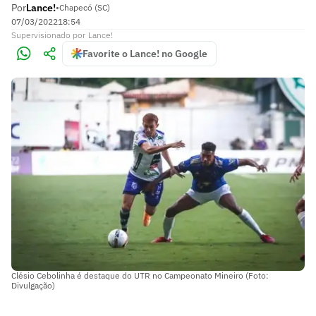
Por
Lance!
•
Chapecó (SC)
07/03/2022
18:54
Supervisionado
por
Lance!
Favorite o Lance! no Google
Clésio Cebolinha é destaque do UTR no Campeonato Mineiro (Foto:
Divulgação)