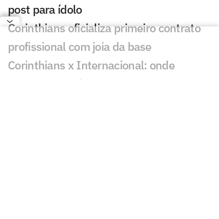
post para ídolo
Corinthians oficializa primeiro contrato
profissional com joia da base
Corinthians x Internacional: onde
assistir e prováveis escalações do jogo
pela Copa do Brasil
Cruzeiro x Mirassol: informações sobre
venda de ingressos para o jogo
Dublador revela fala de Neymar a
torcedor do Remo: 'Vem aqui'
Vasco tem aproveitamento superior ao
Fluminense em pênaltis; veja números