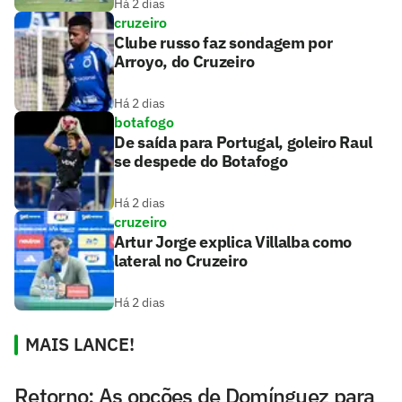
Há 2 dias
cruzeiro
Clube russo faz sondagem por
Arroyo, do Cruzeiro
Há 2 dias
botafogo
De saída para Portugal, goleiro Raul
se despede do Botafogo
Há 2 dias
cruzeiro
Artur Jorge explica Villalba como
lateral no Cruzeiro
Há 2 dias
MAIS LANCE!
Retorno: As opções de Domínguez para