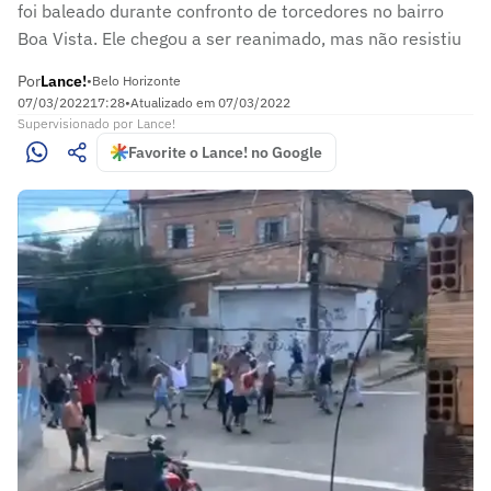
foi baleado durante confronto de torcedores no bairro
Boa Vista. Ele chegou a ser reanimado, mas não resistiu
Por
Lance!
•
Belo Horizonte
07/03/2022
17:28
•
Atualizado em
07/03/2022
Supervisionado
por
Lance!
Favorite o Lance! no Google