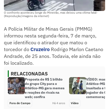
O confronto aconteceu longe do Mineirão, mas deixou uma vítima fatal-
(Reprodução/imagens da internet)
A Polícia Militar de Minas Gerais (PMMG)
informou nesta segunda-feira, 7 de março,
que identificou o atirador que matou o
torcedor do
Cruzeiro
Rodrigo Marlon Caetano
Andrade, de 25 anos. Todavia, ele ainda não
foi localizado.
RELACIONADAS
Proposta de R$ 1 bilhão
VÍDEO: masco
do grupo City para o
Atlético-MG t
Atlético-MG gera memes
inusitada e te
e reações de rivais na
jogador do Cr
web; confira
comemoração
Fora de Campo
Há 4 anos
Vídeo