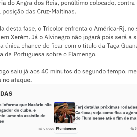
ria do Angra dos Reis, penúltimo colocado, contra
a posição das Cruz-Maltinas.
a desta fase, o Tricolor enfrenta o América-Rj, no
 em Xerém. Já o Alvinegro não jogará pois será a
, a única chance de ficar com o título da Taça Guan
a da Portuguesa sobre o Flamengo.
 jogo saiu já aos 40 minutos do segundo tempo, m
 no ataque.
ADAS
o informa que Nazário não
Ferj detalha próximas rodada
ogador do clube, e
Carioca; veja como fica a agen
nte lamenta assédio de
do Fluminense até o fim de ma
es
Fluminense
Há 5
Há 5 anos