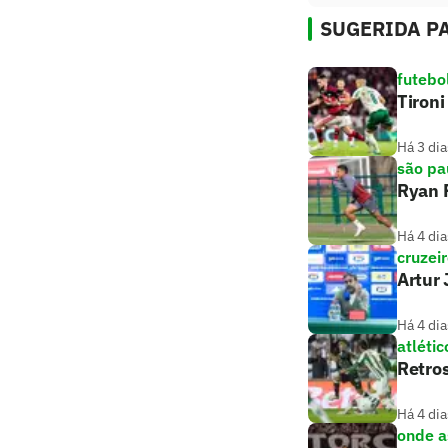
SUGERIDA PA
futebo
Tironi
Há 3 dia
são pa
Ryan F
Há 4 dia
cruzei
Artur 
Há 4 dia
atlétic
Retros
Há 4 dia
onde as