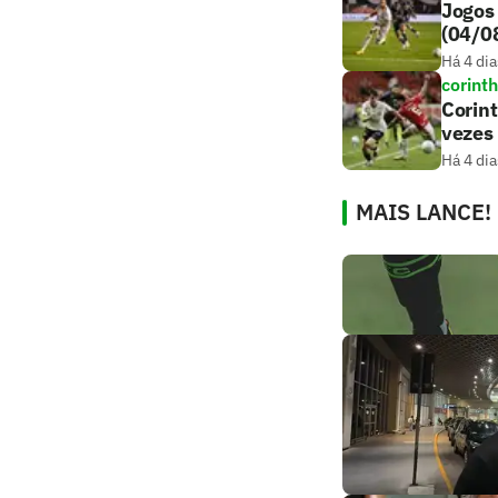
Jogos 
(04/0
Há 4 dia
corint
Corint
vezes
Há 4 dia
MAIS LANCE!