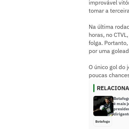
improvável vitó
tomar a terceir
Na última rodad
horas, no CTVL,
folga. Portanto
por uma golead
O único gol do
poucas chances
RELACION
Botafog
é mais j
preside
dirigent
Botafogo