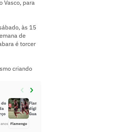
 o Vasco, para
 sábado, às 15
 semana de
abara é torcer
esmo criando
s do
Flamengo aplica goleada de dois
da
dígitos e encaminha título da Taça
rço
Guanabara Feminina
 anos
Flamengo
Há 5 anos