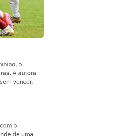
inino, o
ras. A autora
s sem vencer,
 com o
pende de uma