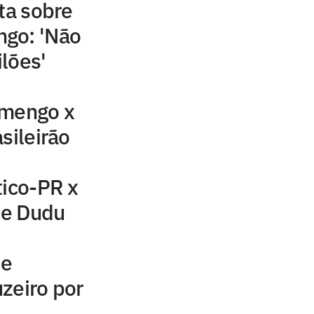
ta sobre
go: 'Não
lões'
amengo x
sileirão
tico-PR x
z e Dudu
de
zeiro por