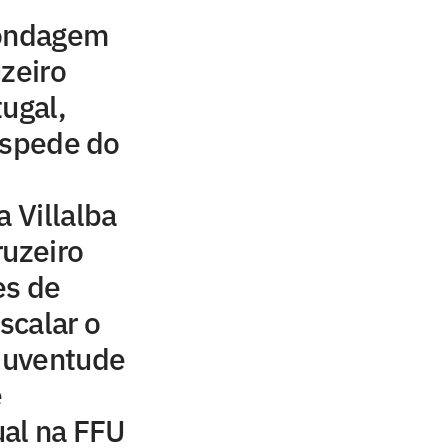
sondagem
uzeiro
tugal,
espede do
a Villalba
ruzeiro
es de
scalar o
 Juventude
e
ual na FFU