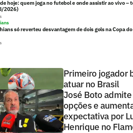
de hoje: quem joga no futebol e onde assistir ao vivo – t
8/2026)
s
hians
hians só reverteu desvantagem de dois gols na Copa do 
s
Primeiro jogador b
atuar no Brasil
José Boto admite
opções e aument
expectativa por L
Henrique no Fla