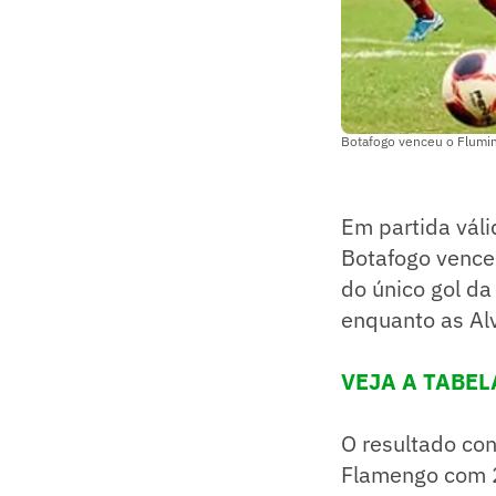
Botafogo venceu o Flumin
Em partida vál
Botafogo venceu
do único gol da 
enquanto as Al
VEJA A TABE
O resultado co
Flamengo com 2