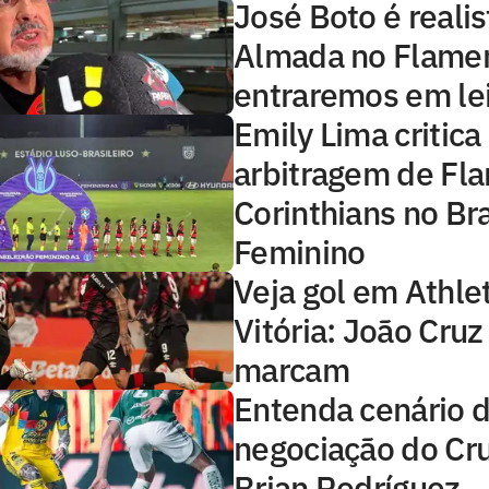
José Boto é realis
Almada no Flamen
entraremos em lei
Emily Lima critica
arbitragem de Fl
Corinthians no Bra
Feminino
Veja gol em Athle
Vitória: João Cru
marcam
Entenda cenário 
negociação do Cru
Brian Rodríguez