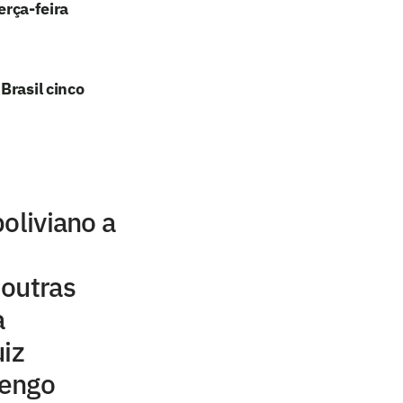
erça-feira
Brasil cinco
oliviano a
 outras
a
uiz
mengo