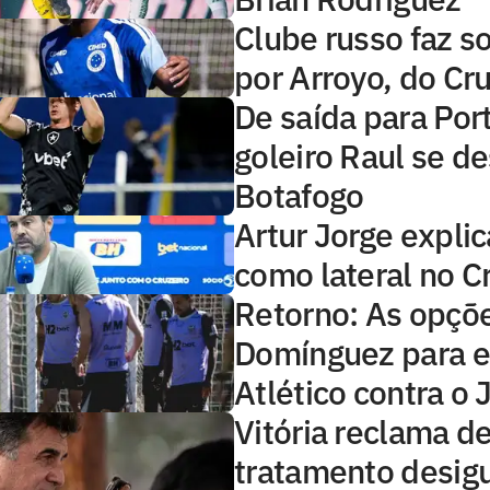
Clube russo faz 
por Arroyo, do Cr
De saída para Por
goleiro Raul se d
Botafogo
Artur Jorge explic
como lateral no C
Retorno: As opçõ
Domínguez para e
Atlético contra o
Vitória reclama d
tratamento desig