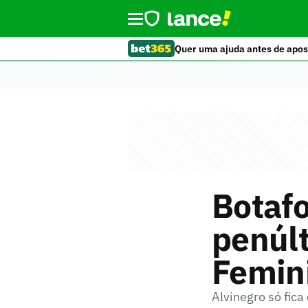
Quer uma ajuda antes de apos
Botaf
penúlt
Femin
Alvinegro só fic