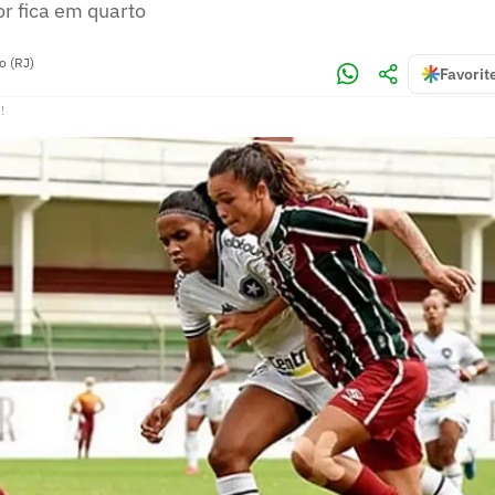
or fica em quarto
o (RJ)
Favorit
!