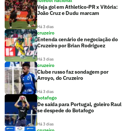
futebol nacional
Veja gol em Athletico-PR x Vitória:
João Cruz e Dudu marcam
Há 3 dias
cruzeiro
Entenda cenário de negociação do
Cruzeiro por Brian Rodríguez
Há 3 dias
cruzeiro
Clube russo faz sondagem por
Arroyo, do Cruzeiro
Há 3 dias
botafogo
De saída para Portugal, goleiro Raul
se despede do Botafogo
Há 3 dias
cruzeiro