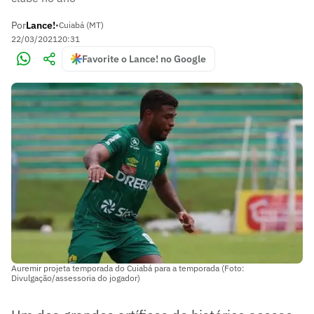
Por
Lance!
•
Cuiabá (MT)
22/03/2021
20:31
Favorite o Lance! no Google
Auremir projeta temporada do Cuiabá para a temporada (Foto:
Divulgação/assessoria do jogador)