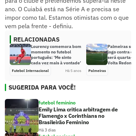
para o clube e pretendemos superá-la neste
ano. O Cuiabá está na Série A e precisa se
impor como tal. Estamos otimistas com o que
vem pela frente - definiu.
RELACIONADAS
Lourency comemora bom
Palmeiras se 
momento no futebol
jogo contra o 
português: ‘Me sinto
será quarta-f
cada vez mais à vontade’
Volta Redond
Futebol Internacional
Há 5 anos
Palmeiras
SUGERIDA PARA VOCÊ!
futebol feminino
Emily Lima critica arbitragem de
Flamengo x Corinthians no
Brasileirão Feminino
Há 3 dias