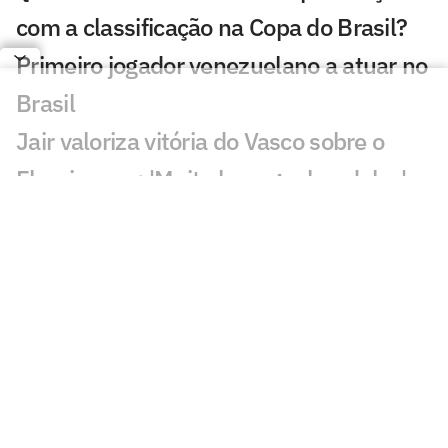
com a classificação na Copa do Brasil?
Primeiro jogador venezuelano a atuar no
Brasil
Jair valoriza vitória do Vasco sobre o
Fluminense: 'Muito bom ganhar deles'
Substituído com dores, John Kennedy
preocupa o Fluminense
Pedro Emanuel explica mudança do
desempenho do Vasco: 'Zeramos tudo'
Igor Rabello reclama de lance em gol do
Vasco sobre o Fluminense
Zubeldía assume responsabilidade por