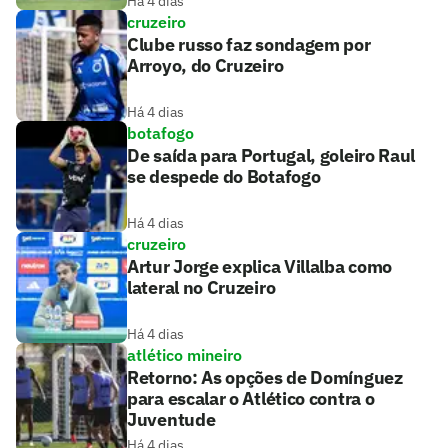
Há 4 dias
cruzeiro
Clube russo faz sondagem por
Arroyo, do Cruzeiro
Há 4 dias
botafogo
De saída para Portugal, goleiro Raul
se despede do Botafogo
Há 4 dias
cruzeiro
Artur Jorge explica Villalba como
lateral no Cruzeiro
Há 4 dias
atlético mineiro
Retorno: As opções de Domínguez
para escalar o Atlético contra o
Juventude
Há 4 dias