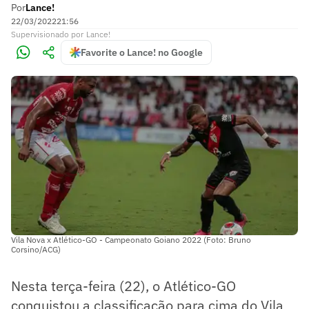
Por
Lance!
22/03/2022
21:56
Supervisionado
por
Lance!
Favorite o Lance! no Google
Vila Nova x Atlético-GO - Campeonato Goiano 2022 (Foto: Bruno
Corsino/ACG)
Nesta terça-feira (22), o Atlético-GO
conquistou a classificação para cima do Vila