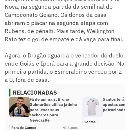
Nova, na segunda partida da semifinal do
Campeonato Goiano. Os donos da casa
abriram o placar na segunda etapa com
Rubens, de pênalti. Mais tarde, Wellington
Rato fez o gol de empate e dá vaga para final.
Agora, o Dragão aguarda o vencedor do duelo
entre Goiás e Iporá para a grande decisão. Na
primeira partida, o Esmeraldino venceu por 2
a 0, fora de casa.
RELACIONADAS
Fã de animais, Bruno
Santos terá c
Guimarães utiliza jatinho
apostas como
para levar seus
patrocinador 
cachorros para
Newcastle
Santos
Fora de Campo
Há 4 anos