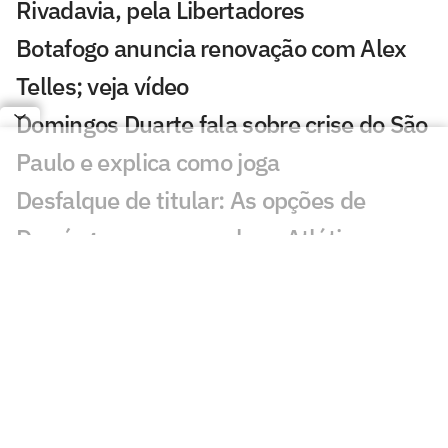
Rivadavia, pela Libertadores
Botafogo anuncia renovação com Alex
Telles; veja vídeo
Domingos Duarte fala sobre crise do São
Paulo e explica como joga
Desfalque de titular: As opções de
Domínguez para escalar o Atlético
contra o Remo
AO VIVO: Assista à apresentação de
Domingos Duarte no São Paulo
Em meio ao interesse do Flamengo,
técnico do Zenit comenta situação de