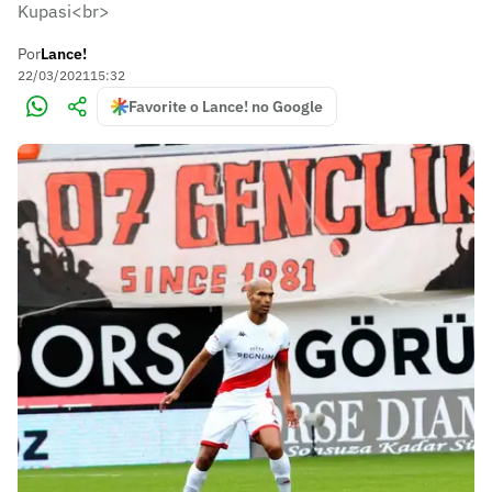
Kupasi<br>
Por
Lance!
22/03/2021
15:32
Favorite o Lance! no Google