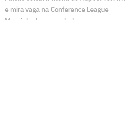
e mira vaga na Conference League
Mourinho tem papel-chave na
renovação de Vini Jr com o Real Madrid
Jogador do Barcelona cumpre promessa
após título da Copa; veja
Brasileiro marca, Copenhagen vence e
fica perto dos playoffs da Conference
André Clóvis projeta estreia do
Académico na elite portuguesa
Ídolo do Liverpool critica ida de Salah ao
Trabzonspor: 'Poderia mais'