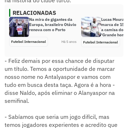
na história do clube turco.
RELACIONADAS
Na mira de gigantes da
Lucas Moura c
Europa, brasileiro Otávio
marca de 150 
renova com o Porto
a camisa do T
‘Grande honra
Futebol Internacional
Há 5 anos
Futebol Internacional
- Feliz demais por essa chance de disputar
um título. Temos a oportunidade de marcar
nosso nome no Antalyaspor e vamos com
tudo em busca desta taça. Agora é a hora -
disse Naldo, após eliminar o Alanyaspor na
semifinal.
- Sabíamos que seria um jogo difícil, mas
temos jogadores experientes e acredito que