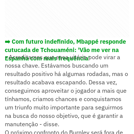
➡️ Com futuro indefinido, Mbappé responde
cutucada de Tchouaméni: 'Vão me ver na
- Acreditamos que essa vitória pode virar a
Espanha com mais frequência'
nossa chave. Estávamos buscando um
resultado positivo há algumas rodadas, mas o
resultado acabava escapando. Dessa vez,
conseguimos aproveitar o jogador a mais que
tínhamos, criamos chances e conquistamos
um triunfo muito importante para seguirmos
na busca do nosso objetivo, que é garantir a
manutenção - disse.
O próximo confronto do Burnley será fora de