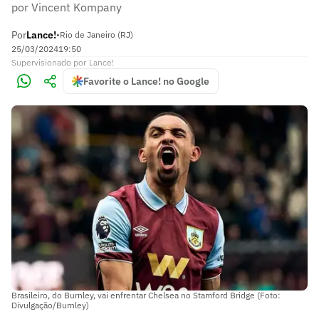
por Vincent Kompany
Por
Lance!
•
Rio de Janeiro (RJ)
25/03/2024
19:50
Supervisionado
por
Lance!
Favorite o Lance! no Google
Brasileiro, do Burnley, vai enfrentar Chelsea no Stamford Bridge (Foto:
Divulgação/Burnley)