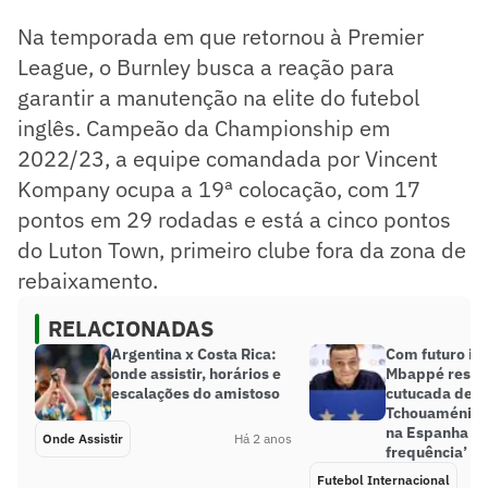
Na temporada em que retornou à Premier
League, o Burnley busca a reação para
garantir a manutenção na elite do futebol
inglês. Campeão da Championship em
2022/23, a equipe comandada por Vincent
Kompany ocupa a 19ª colocação, com 17
pontos em 29 rodadas e está a cinco pontos
do Luton Town, primeiro clube fora da zona de
rebaixamento.
RELACIONADAS
Argentina x Costa Rica:
Com futuro ind
onde assistir, horários e
Mbappé resp
escalações do amistoso
cutucada de
Tchouaméni: ‘
na Espanha c
Onde Assistir
Há 2 anos
frequência’
Futebol Internacional