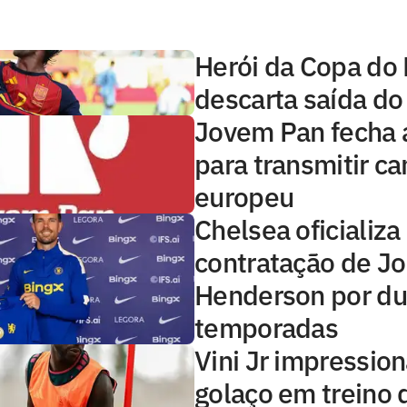
Herói da Copa do
descarta saída do
Jovem Pan fecha 
para transmitir 
europeu
Chelsea oficializa
contratação de J
Henderson por d
temporadas
Vini Jr impressio
golaço em treino 