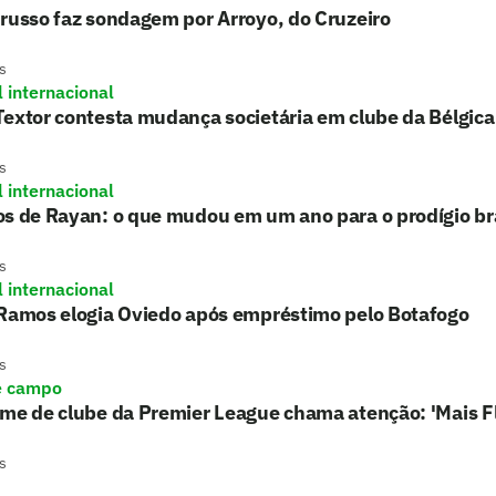
russo faz sondagem por Arroyo, do Cruzeiro
s
l internacional
extor contesta mudança societária em clube da Bélgica
s
l internacional
s de Rayan: o que mudou em um ano para o prodígio bra
s
l internacional
 Ramos elogia Oviedo após empréstimo pelo Botafogo
s
e campo
rme de clube da Premier League chama atenção: 'Mais 
s