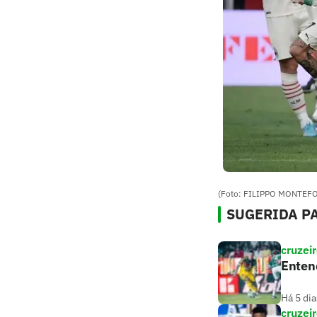
(Foto: FILIPPO MONTEFO
SUGERIDA PA
cruzei
Entend
Há 5 dia
cruzei