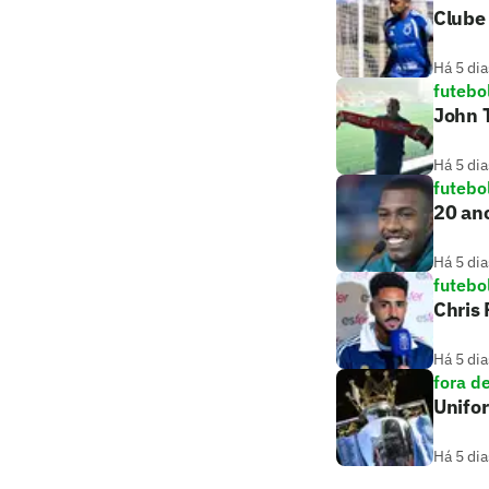
Clube 
Há 5 dia
futebo
John T
Há 5 dia
futebo
20 ano
Há 5 dia
futebo
Chris
Há 5 dia
fora d
Unifo
Há 5 dia