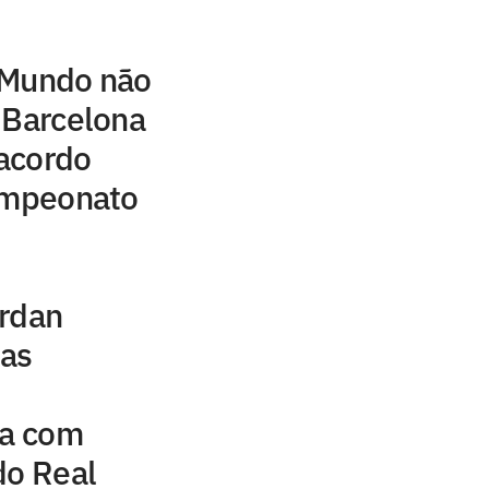
 Mundo não
 Barcelona
acordo
campeonato
ordan
uas
na com
do Real