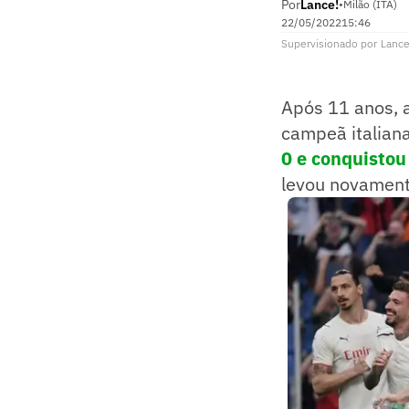
Por
Lance!
•
Milão (ITA)
22/05/2022
15:46
Supervisionado
por
Lance
Após 11 anos, a
campeã italian
0 e conquistou 
levou novamente