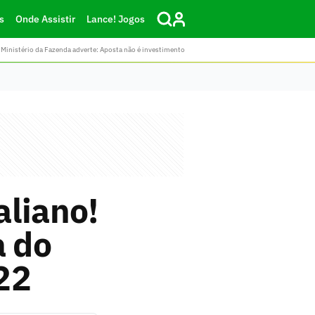
s
Onde Assistir
Lance! Jogos
Ministério da Fazenda adverte: Aposta não é investimento
aliano!
 do
22