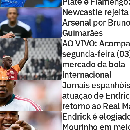
Plate e Flamengo: 
Newcastle rejeita
Arsenal por Brun
Guimarães
AO VIVO: Acompa
segunda-feira (03
mercado da bola
internacional
Jornais espanhóis
atuação de Endri
retorno ao Real M
Endrick é elogiad
Mourinho em mei