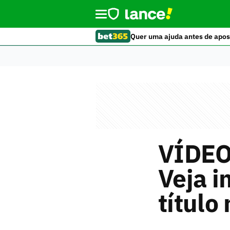
Quer uma ajuda antes de apos
VÍDEO:
Veja 
títul