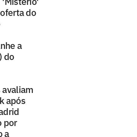
'Mistério'
 oferta do
o
nhe a
) do
 avaliam
ck após
adrid
o por
o a