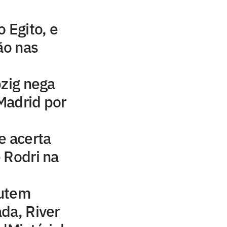
 Egito, e
ão nas
pzig nega
Madrid por
e acerta
 Rodri na
cutem
da, River