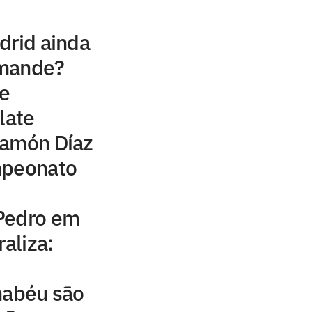
drid ainda
omande?
e
late
Ramón Díaz
mpeonato
Pedro em
raliza:
nabéu são