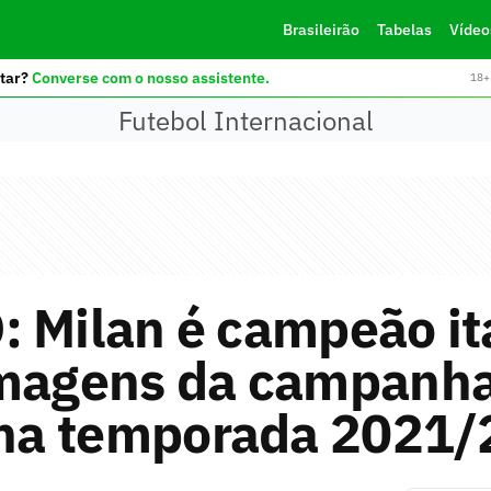
Brasileirão
Tabelas
Vídeo
tar?
Converse com o nosso assistente.
18+ 
Futebol Internacional
 Milan é campeão it
imagens da campanha
o na temporada 2021/