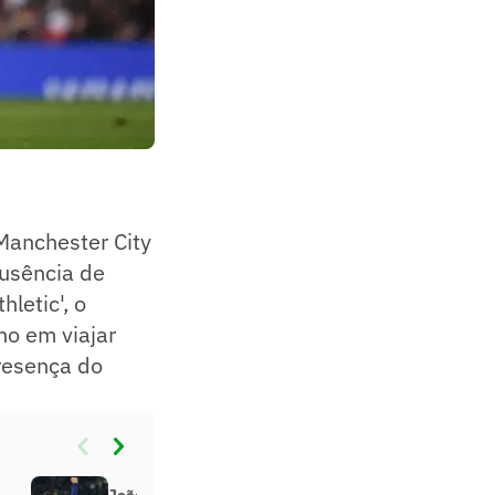
Manchester City
ausência de
hletic', o
no em viajar
presença do