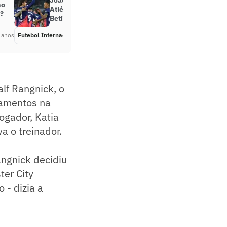
João Félix marca dois gols,
mo
Atlético de Madrid vence Real
d?
Betis e avança para o G4 da La Liga
 anos
Futebol Internacional
Há 4 anos
alf Rangnick, o
namentos na
jogador, Katia
a o treinador.
angnick decidiu
ter City
 - dizia a