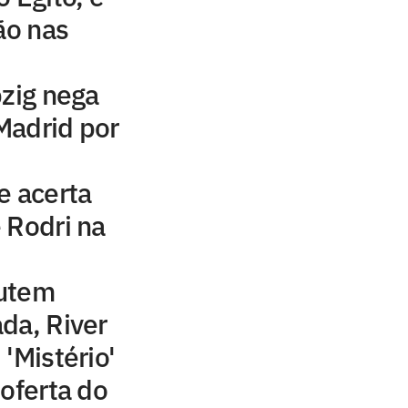
ão nas
pzig nega
Madrid por
e acerta
 Rodri na
cutem
da, River
'Mistério'
 oferta do