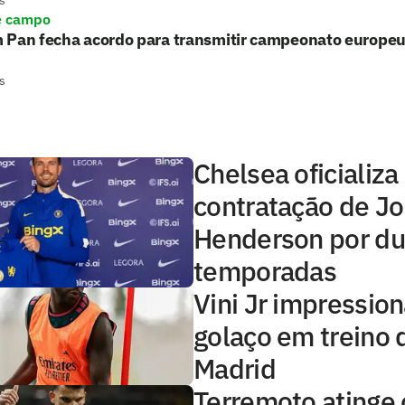
s
e campo
 Pan fecha acordo para transmitir campeonato europe
s
Chelsea oficializa
contratação de J
Henderson por d
temporadas
Vini Jr impressio
golaço em treino 
Madrid
Terremoto atinge o