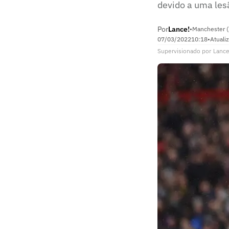
devido a uma les
Por
Lance!
•
Manchester (
07/03/2022
10:18
•
Atuali
Supervisionado
por
Lance