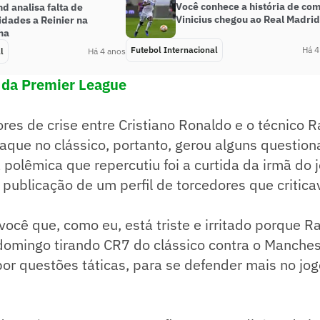
Você conhece a história de co
d analisa falta de
Vinicius chegou ao Real Madri
idades a Reinier na
ha
Futebol Internacional
Há 4
l
Há 4 anos
a da Premier League
es de crise entre Cristiano Ronaldo e o técnico R
aque no clássico, portanto, gerou alguns questio
 polêmica que repercutiu foi a curtida da irmã do 
publicação de um perfil de torcedores que criticav
você que, como eu, está triste e irritado porque R
domingo tirando CR7 do clássico contra o Manches
r questões táticas, para se defender mais no jogo