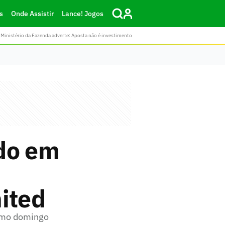
s
Onde Assistir
Lance! Jogos
Ministério da Fazenda adverte: Aposta não é investimento
ldo em
ited
timo domingo