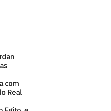
u
ordan
uas
na com
do Real
 Egito, e