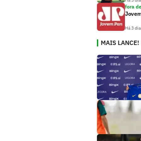
Há 3 dia
fora d
Jovem
Há 3 dia
MAIS LANCE!