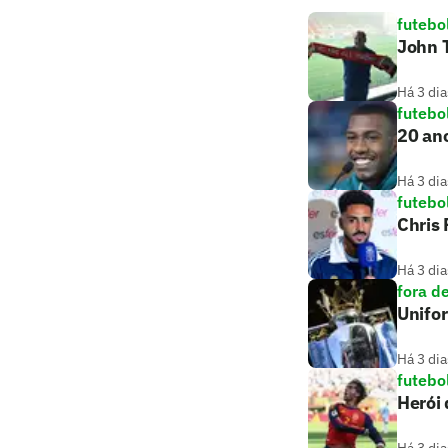
futebo
John T
Há 3 dia
futebo
20 ano
Há 3 dia
futebo
Chris
Há 3 dia
fora d
Unifo
Há 3 dia
futebo
Herói