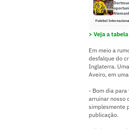
Dortmun
oportun
Aleman
Futebol Internaciona
> Veja a tabel
Em meio a rumor
desfalque do cr
Inglaterra. Uma
Aveiro, em uma 
- Bom dia para 
arruinar nosso 
simplesmente po
publicação.