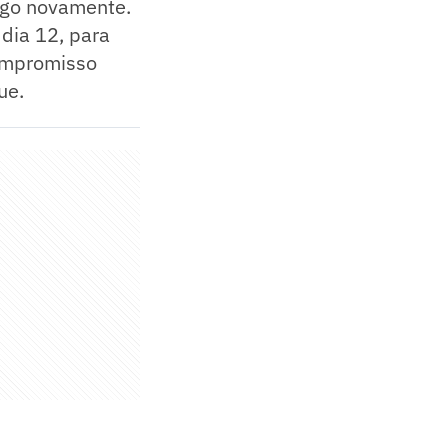
ogo novamente.
dia 12, para
compromisso
ue.