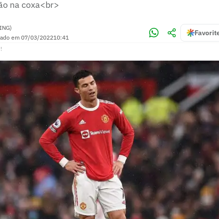
ão na coxa<br>
ING)
Favorit
zado em
07/03/2022
10:41
!