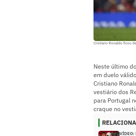
Cristiano Ronaldo ficou d
Neste último do
em duelo válid
Cristiano Ronald
vestiário dos R
para Portugal n
craque no vesti
RELACION
VÍDEO: 