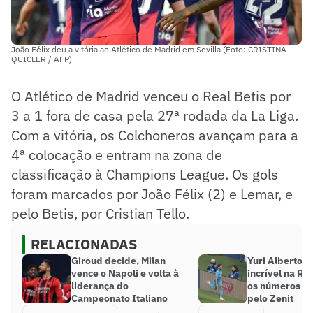
João Félix deu a vitória ao Atlético de Madrid em Sevilla (Foto: CRISTINA
QUICLER / AFP)
O Atlético de Madrid venceu o Real Betis por
3 a 1 fora de casa pela 27ª rodada da La Liga.
Com a vitória, os Colchoneros avançam para a
4ª colocação e entram na zona de
classificação à Champions League. Os gols
foram marcados por João Félix (2) e Lemar, e
pelo Betis, por Cristian Tello.
RELACIONADAS
Giroud decide, Milan
Yuri Alberto 
vence o Napoli e volta à
incrível na Rús
liderança do
os números do
Campeonato Italiano
pelo Zenit