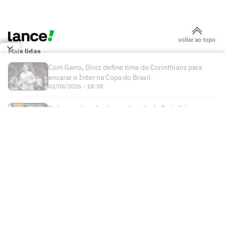
futebol brasileiro por até 45 dias;
entenda
Enquanto negocia com o Flamengo, Luiz
Henrique atinge marca importante no
Zenit
Uefa mantém boicote à Fifa; Conmebol
fica em cima do muro
Diomande se torna o reforço mais caro
da história do Real Madrid após novela
Rodri diz 'sim' ao Barcelona, e Real
Madrid leva chapéu de rival
Atlético de Madrid tem alvo com