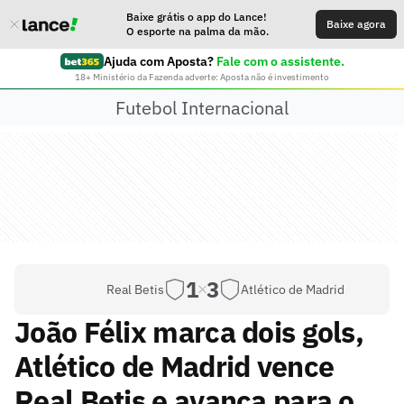
Baixe grátis o app do Lance!
Baixe agora
O esporte na palma da mão.
Ajuda com Aposta?
Fale com o assistente.
18+ Ministério da Fazenda adverte: Aposta não é investimento
Futebol Internacional
1
3
Real Betis
Atlético de Madrid
João Félix marca dois gols,
Atlético de Madrid vence
Real Betis e avança para o