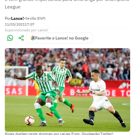
League
Por
Lance!
•
Sevilla (ESP)
11/03/2021
17:07
Supervisionado
por
Lance!
Favorite o Lance! no Google
Rivais duelam neste domingo por LaLiga (Foto: Divulgação/Twitter)