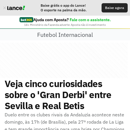
Baixe grátis o app do Lance!
Baixe agora
O esporte na palma da mão.
Ajuda com Aposta?
Fale com o assistente.
18+ Ministério da Fazenda adverte: Aposta não é investimento
Futebol Internacional
Veja cinco curiosidades
sobre o 'Gran Derbi' entre
Sevilla e Real Betis
Duelo entre os clubes rivais da Andaluzía acontece neste
domingo, às 17h (de Brasília), pela 27ª rodada de La Liga
e tem grande importância para uma briga por Champions