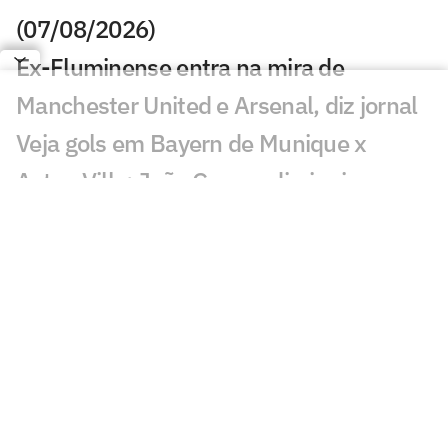
(07/08/2026)
Ex-Fluminense entra na mira de
Manchester United e Arsenal, diz jornal
Veja gols em Bayern de Munique x
Aston Villa: João Gomes diminui
Liverpool x Monaco: onde assistir,
horário e prováveis escalações
Lúcio de Castro: Fifa, Infantino e o
fantasma de ghost
Chelsea x Milan: onde assistir, horário e
prováveis escalações
Chelsea muda estratégia com Xabi