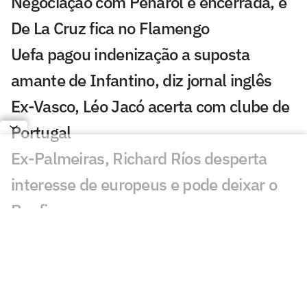
Negociação com Peñarol é encerrada, e
De La Cruz fica no Flamengo
Uefa pagou indenização a suposta
amante de Infantino, diz jornal inglês
Ex-Vasco, Léo Jacó acerta com clube de
Portugal
Ex-Palmeiras, Richard Ríos desperta
interesse de europeus e pode deixar o
Benfica
Flamengo não chega a acordo com
Zenit, e staff de Luiz Henrique informa
fim das negociações