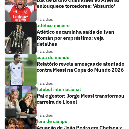
enlouquece torcedores: 'Absurdo'
Há 2 dias
atlético mineiro
Atlético encaminha saída de Ivan
Román por empréstimo: veja
detalhes
Há 2 dias
copa do mundo
Relatório revela ameaças de atentado
contra Messi na Copa do Mundo 2026
Há 2 dias
futebol internacional
Pai e gestor: Jorge Messi transformou
carreira de Lionel
Há 2 dias
fora de campo
Atuação de João Pedro em Chelsea x