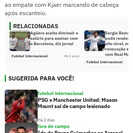
ao empate com Kjaer marcando de cabeça
após escanteio.
RELACIONADAS
Agüero aceita diminuir o
Sergio Ramos 
salário para assinar com
pode render 
o Barcelona, diz jornal
alto nível, ma
renovação seg
com Real Mad
Futebol Internacional
Há 5 anos
Futebol Internacional
SUGERIDA PARA VOCÊ!
futebol internacional
PSG x Manchester United: Mason
Mount sai de campo lesionado
Há 2 dias
fora de campo
Ida de Bruno Guimarães ao Arsenal