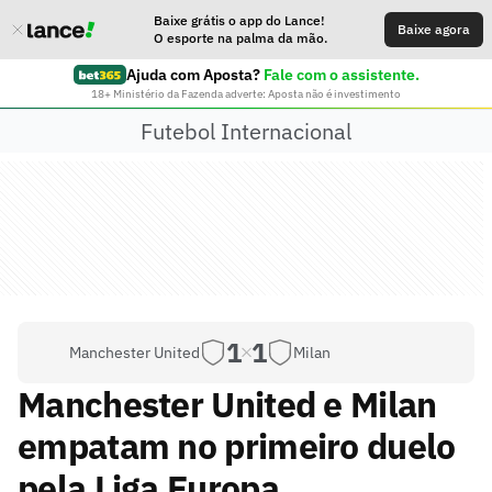
Baixe grátis o app do Lance!
Baixe agora
O esporte na palma da mão.
Ajuda com Aposta?
Fale com o assistente.
18+ Ministério da Fazenda adverte: Aposta não é investimento
Futebol Internacional
1
1
Manchester United
Milan
Manchester United e Milan
empatam no primeiro duelo
pela Liga Europa