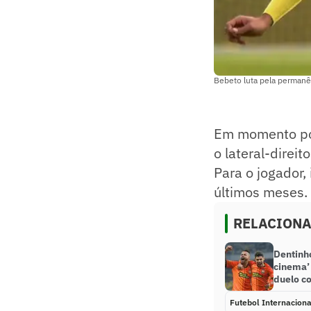
Bebeto luta pela permanên
Em momento pos
o lateral-direi
Para o jogador,
últimos meses.
RELACION
Dentinho
cinema’
duelo c
Futebol Internaciona