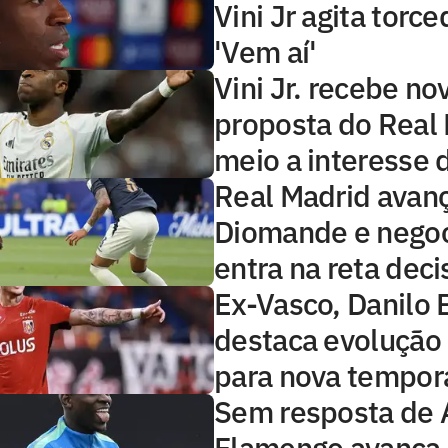
Vini Jr agita torce
'Vem aí'
Vini Jr. recebe no
proposta do Real
meio a interesse 
Real Madrid avan
Diomande e nego
entra na reta deci
Ex-Vasco, Danilo 
destaca evolução
para nova tempor
Sem resposta de 
Flamengo avança 