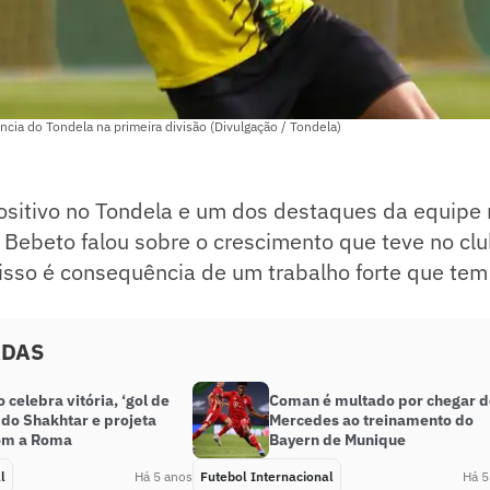
cia do Tondela na primeira divisão (Divulgação / Tondela)
itivo no Tondela e um dos destaques da equipe
to Bebeto falou sobre o crescimento que teve no cl
 isso é consequência de um trabalho forte que tem 
ADAS
 celebra vitória, ‘gol de
Coman é multado por chegar d
 do Shakhtar e projeta
Mercedes ao treinamento do
om a Roma
Bayern de Munique
l
Há 5 anos
Futebol Internacional
Há 5