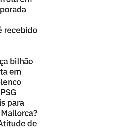
mporada
é recebido
ça bilhão
sta em
elenco
o PSG
is para
 Mallorca?
Atitude de