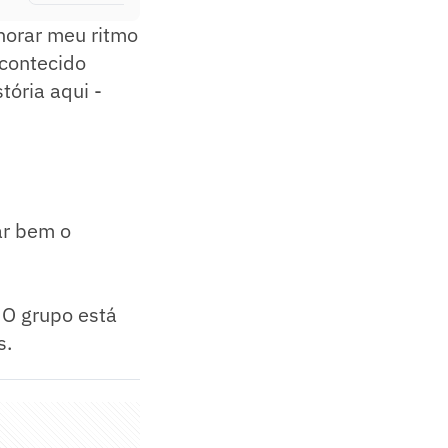
horar meu ritmo
acontecido
tória aqui -
ar bem o
 O grupo está
s.