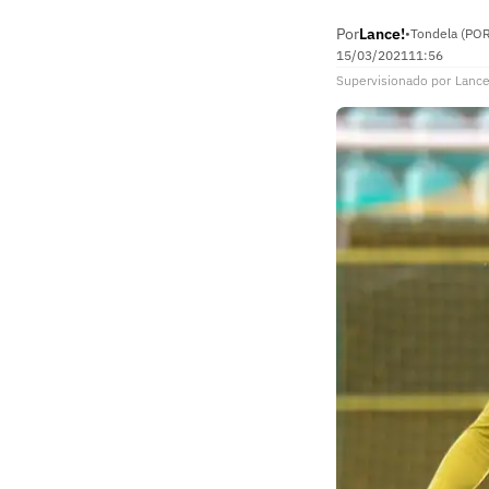
Por
Lance!
•
Tondela (POR
15/03/2021
11:56
Supervisionado
por
Lance