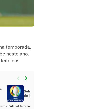
 na temporada,
ube neste ano.
feito nos
e
Seleção Brasileira estreia no dia 14
de junho na Copa América
 anos
Futebol Internacional
Há 5 anos