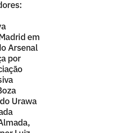
dores:
va
 Madrid em
do Arsenal
ça por
ciação
siva
Boza
 do Urawa
ada
Almada,
por Luiz