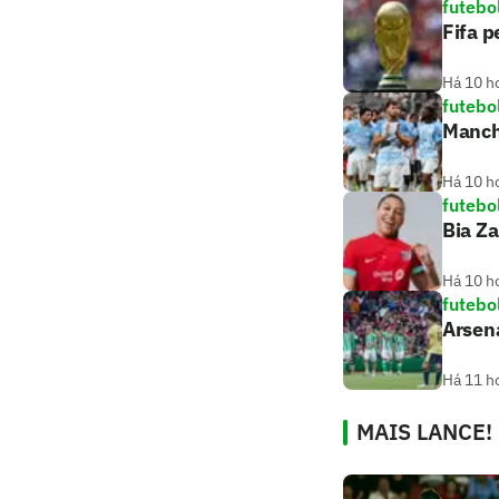
futebo
Fifa p
Há 10 h
futebo
Manch
Há 10 h
futebo
Bia Z
Há 10 h
futebo
Arsena
Há 11 h
MAIS LANCE!