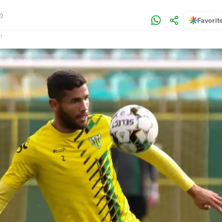
)
Favorit
!