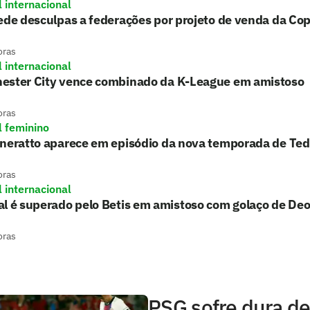
l internacional
ede desculpas a federações por projeto de venda da C
oras
l internacional
ester City vence combinado da K-League em amistoso
oras
l feminino
aneratto aparece em episódio da nova temporada de Ted
oras
l internacional
l é superado pelo Betis em amistoso com golaço de De
oras
PSG sofre dura d