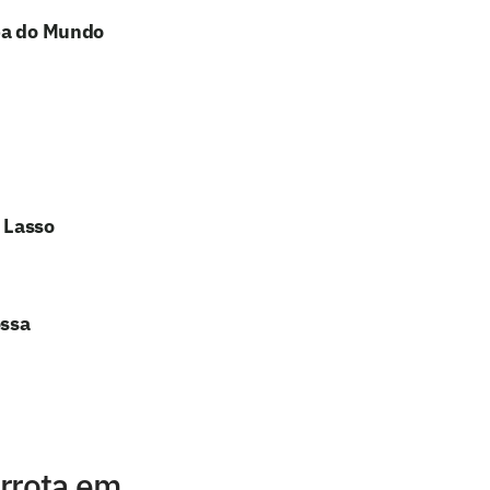
opa do Mundo
 Lasso
ossa
errota em