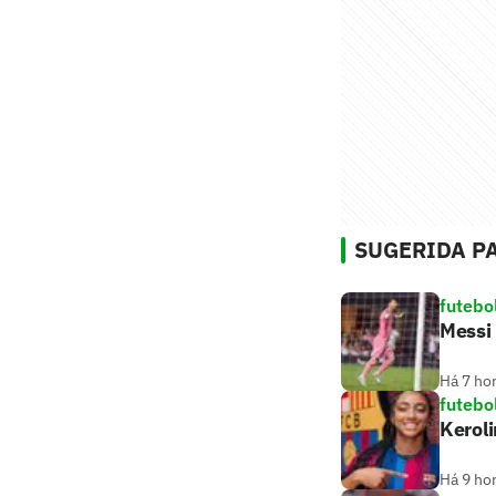
SUGERIDA PA
futebo
Messi 
Há 7 ho
futebo
Keroli
Há 9 ho