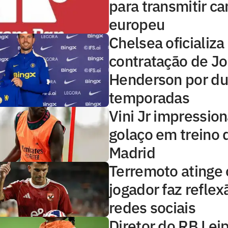
para transmitir 
europeu
Chelsea oficializa
contratação de J
Henderson por d
temporadas
Vini Jr impressio
golaço em treino 
Madrid
Terremoto atinge o
jogador faz reflex
redes sociais
Diretor do RB Lei