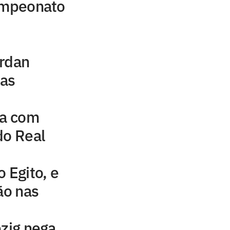
campeonato
ordan
uas
na com
do Real
 Egito, e
ão nas
pzig nega