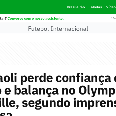
Brasileirão
Tabelas
Vídeo
tar?
Converse com o nosso assistente.
18+ 
Futebol Internacional
oli perde confiança 
o e balança no Olymp
lle, segundo impren
esa