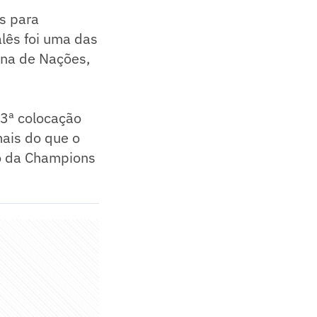
s para
alês foi uma das
ana de Nações,
 3ª colocação
ais do que o
ão da Champions