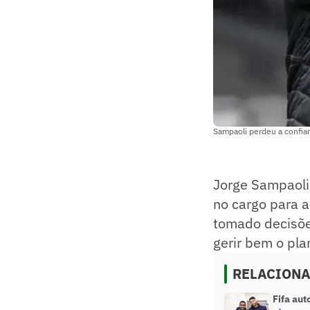
Sampaoli perdeu a confia
Jorge Sampaoli
no cargo para 
tomado decisõe
gerir bem o plan
RELACION
Fifa aut