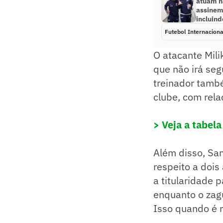
atuam n
assinem
incluin
Futebol Internaciona
O atacante Mil
que não irá seg
treinador tamb
clube, com rel
> Veja a tabela
Além disso, Sa
respeito a dois
a titularidade
enquanto o zag
Isso quando é r