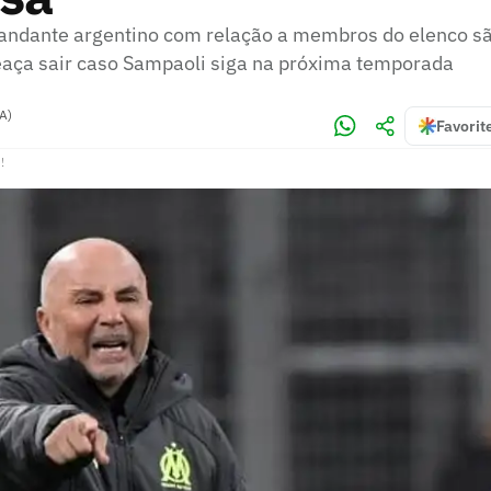
andante argentino com relação a membros do elenco sã
aça sair caso Sampaoli siga na próxima temporada
A)
Favorit
!