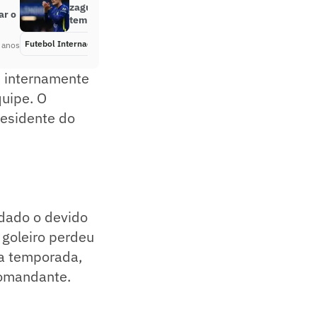
zagueiro do Chelsea por cinco
ar o
temporadas
Futebol Internacional
Há 4 anos
 anos
u internamente
quipe. O
residente do
dado o devido
 goleiro perdeu
na temporada,
comandante.