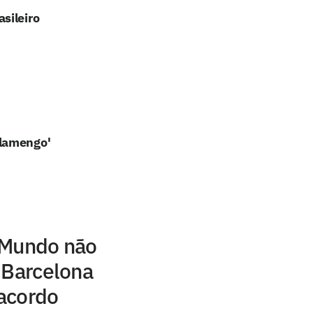
sileiro
Flamengo'
 Mundo não
 Barcelona
acordo