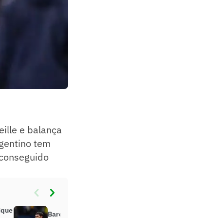
ille e balança
gentino tem
 conseguido
ique
Barcelona tem acordo com