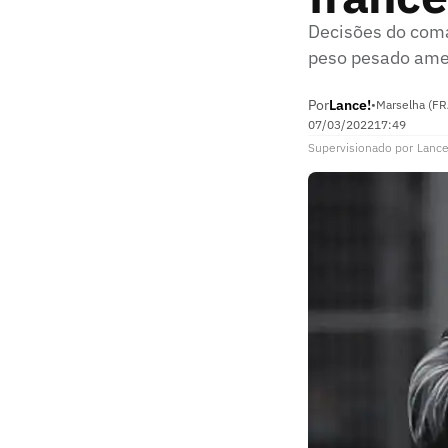
Decisões do com
peso pesado ame
Por
Lance!
•
Marselha (FR
07/03/2022
17:49
Supervisionado
por
Lance