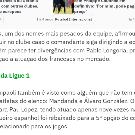
a Rússia ou Ucrânia
com Philippe Coutinho em
 com outros clubes,
definitivo: ‘Por mim, pode pag
do europeus
preço’
l
Há 4 anos
Futebol Internacional
Há 4
ik, um dos nomes mais pesados da equipe, afirmo
uir no clube caso o comandante siga dirigindo a e
ém parece ter divergências com Pablo Longoria, p
ação a atuação dos franceses no mercado.
 da Ligue 1
mpaoli também é visto como alguém que não tem 
 atletas do elenco: Mandanda e Álvaro González. O
 para Pau López, tendo atuado apenas nove vezes 
ueiro espanhol foi rebaixado para a 5ª opção do 
elacionado para os jogos.