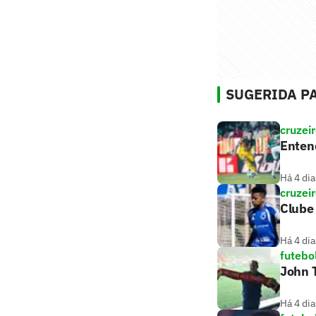
SUGERIDA PA
cruzei
Entend
Há 4 dia
cruzei
Clube 
Há 4 dia
futebo
John T
Há 4 dia