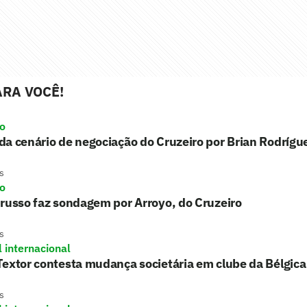
RA VOCÊ!
ro
a cenário de negociação do Cruzeiro por Brian Rodrígu
s
ro
russo faz sondagem por Arroyo, do Cruzeiro
s
l internacional
extor contesta mudança societária em clube da Bélgica
s