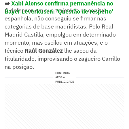
➡️
Xabi Alonso confirma permanência no
O defensor, em sua trajetória na capital
Bayer Leverkusen: 'Questão de respeito'
espanhola, não conseguiu se firmar nas
categorias de base madridistas. Pelo Real
Madrid Castilla, empolgou em determinado
momento, mas oscilou em atuações, e o
técnico
Raúl González
lhe sacou da
titularidade, improvisando o zagueiro Carrillo
na posição.
CONTINUA
APÓS A
PUBLICIDADE