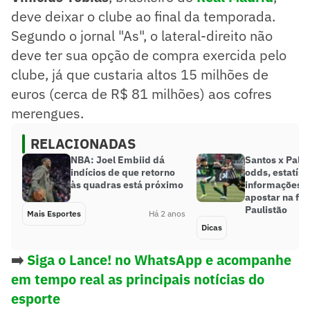
deve deixar o clube ao final da temporada.
Segundo o jornal "As", o lateral-direito não
deve ter sua opção de compra exercida pelo
clube, já que custaria altos 15 milhões de
euros (cerca de R$ 81 milhões) aos cofres
merengues.
RELACIONADAS
NBA: Joel Embiid dá
Santos x Palm
indícios de que retorno
odds, estatíst
às quadras está próximo
informações 
apostar na fin
Paulistão
Mais Esportes
Há 2 anos
Dicas
➡️
Siga o Lance! no WhatsApp e acompanhe
em tempo real as principais notícias do
esporte