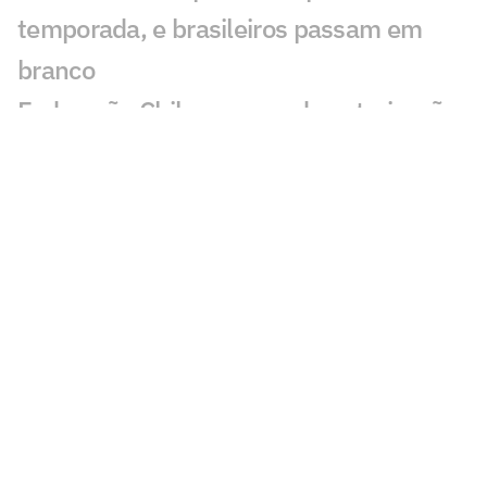
temporada, e brasileiros passam em
branco
Federação Chilena concede autorização
especial para Vozinha; entenda
Veja gol em Chelsea x Juventus: Edon
Zhegrova decide amistoso
AO VIVO: Acompanhe a quarta-feira
(05) do mercado da bola internacional
Arsenal avança por Bruno Guimarães e
encaminha acordo com Newcastle
Figo dispara contra plano de Infantino:
'Baixo, vergonhoso e egoísta'