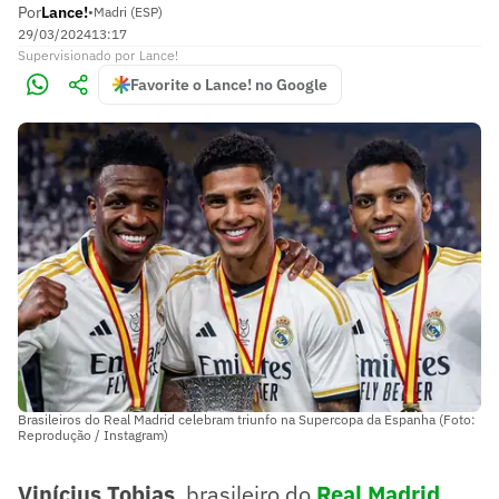
Por
Lance!
•
Madri (ESP)
29/03/2024
13:17
Supervisionado
por
Lance!
Favorite o Lance! no Google
Brasileiros do Real Madrid celebram triunfo na Supercopa da Espanha (Foto:
Reprodução / Instagram)
Vinícius Tobias
, brasileiro do
Real Madrid
,