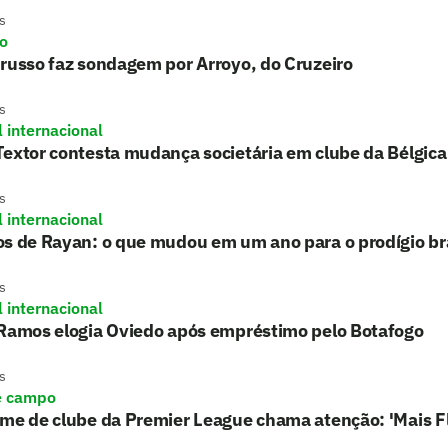
s
ro
russo faz sondagem por Arroyo, do Cruzeiro
s
l internacional
extor contesta mudança societária em clube da Bélgica
s
l internacional
s de Rayan: o que mudou em um ano para o prodígio bra
s
l internacional
 Ramos elogia Oviedo após empréstimo pelo Botafogo
s
e campo
rme de clube da Premier League chama atenção: 'Mais 