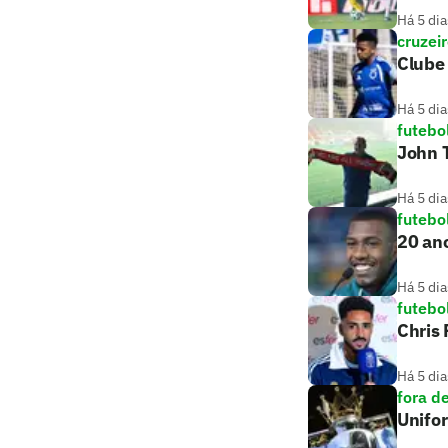
Há 5 dia
cruzei
Clube 
Há 5 dia
futebo
John T
Há 5 dia
futebo
20 ano
Há 5 dia
futebo
Chris
Há 5 dia
fora d
Unifo