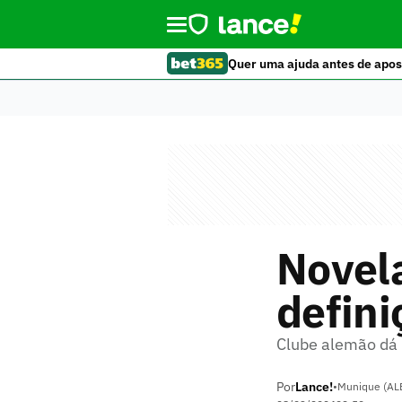
Quer uma ajuda antes de apos
Novel
defini
Clube alemão dá 
Por
Lance!
•
Munique (AL