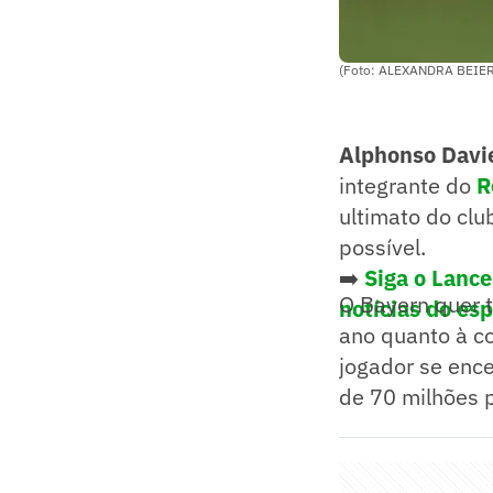
(Foto: ALEXANDRA BEIER
Alphonso Davi
integrante do
R
ultimato do cl
possível.
➡️
Siga o Lanc
O Bayern quer t
notícias do es
ano quanto à c
jogador se enc
de 70 milhões 