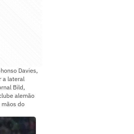
phonso Davies,
a lateral
nal Bild,
 clube alemão
s mãos do