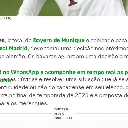
 / AFP)
es
, lateral do
Bayern de Munique
e cobiçado para
eal Madrid
, deve tomar uma decisão nos próximo
ube alemão. Os bávaros aguardam uma decisão o m
e! no WhatsApp e acompanhe em tempo real as p
irar as dúvidas e resolver uma situação que já se 
porte
ontinuidade ou não do canadense em seu elenco, o
erra no final da temporada de 2025 e a proposta 
para os merengues.
CONTINUA
APÓS A
PUBLICIDADE