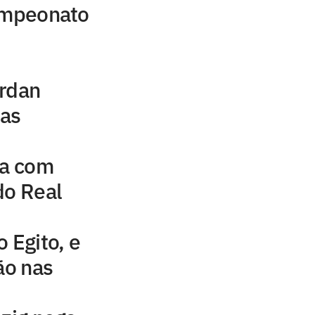
campeonato
ordan
uas
na com
do Real
 Egito, e
ão nas