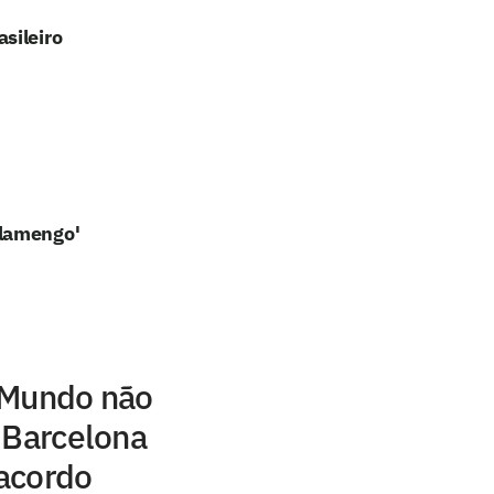
sileiro
Flamengo'
 Mundo não
 Barcelona
acordo