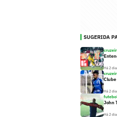
SUGERIDA PA
cruzei
Entend
Há 2 dia
cruzei
Clube 
Há 2 dia
futebo
John T
Há 2 dia