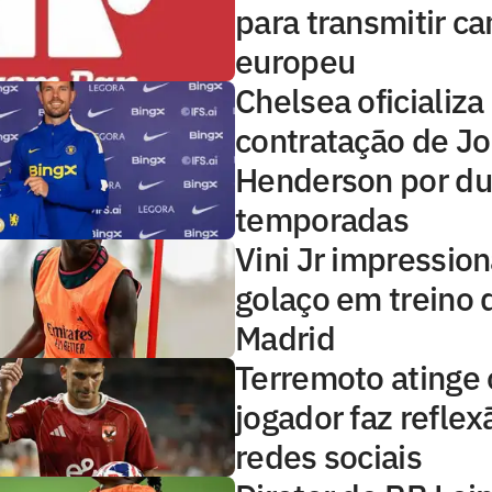
para transmitir 
europeu
Chelsea oficializa
contratação de J
Henderson por d
temporadas
Vini Jr impressio
golaço em treino 
Madrid
Terremoto atinge o
jogador faz reflex
redes sociais