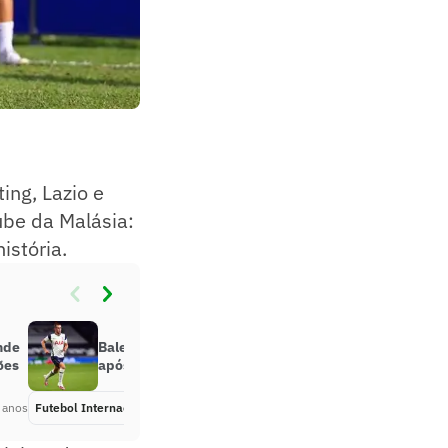
ing, Lazio e
ube da Malásia:
istória.
nde
Bale deseja voltar ao Real Madrid
ões
após empréstimo com Tottenham
 anos
Futebol Internacional
Há 5 anos