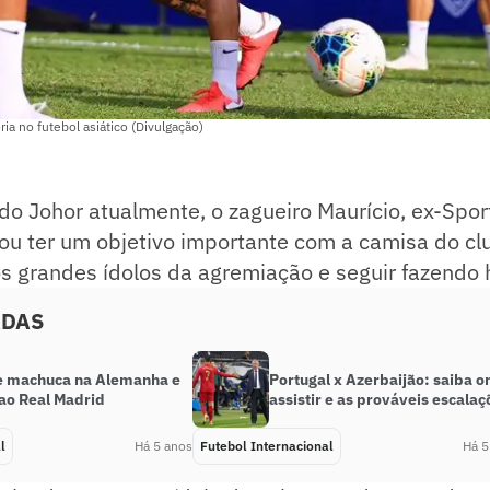
ria no futebol asiático (Divulgação)
do Johor atualmente, o zagueiro Maurício, ex-Sport
ou ter um objetivo importante com a camisa do cl
s grandes ídolos da agremiação e seguir fazendo h
ADAS
e machuca na Alemanha e
Portugal x Azerbaijão: saiba o
 ao Real Madrid
assistir e as prováveis escalaç
l
Há 5 anos
Futebol Internacional
Há 5