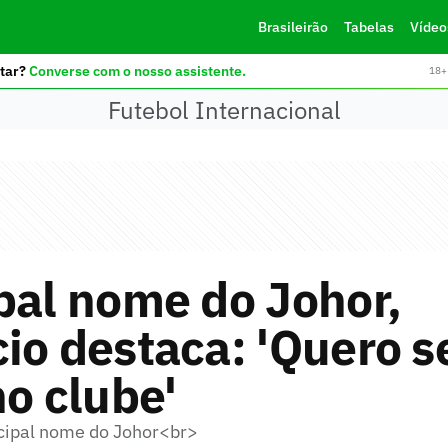
Brasileirão
Tabelas
Vídeo
tar?
Converse com o nosso assistente.
18+ 
Futebol Internacional
pal nome do Johor,
io destaca: 'Quero s
no clube'
ncipal nome do Johor<br>