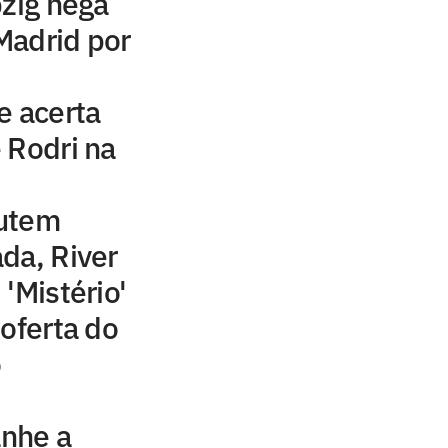
pzig nega
Madrid por
e acerta
 Rodri na
cutem
da, River
'Mistério'
 oferta do
o
nhe a