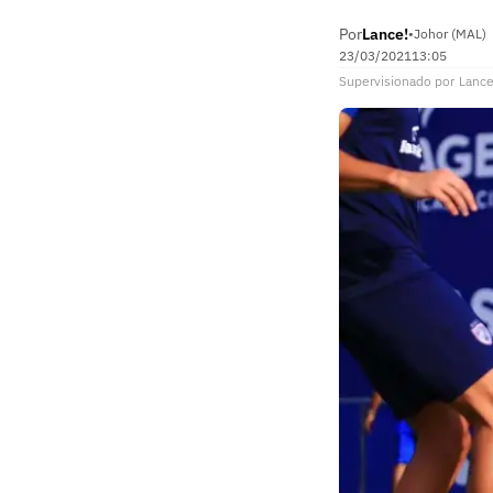
Por
Lance!
•
Johor (MAL)
23/03/2021
13:05
Supervisionado
por
Lance