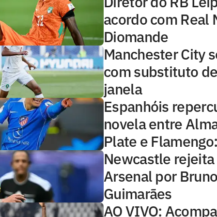
Diretor do RB Lei
acordo com Real 
Diomande
Manchester City s
com substituto de
janela
Espanhóis reper
novela entre Alma
Plate e Flamengo: 
Newcastle rejeita
Arsenal por Brun
Guimarães
AO VIVO: Acompa