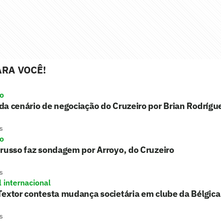
RA VOCÊ!
ro
a cenário de negociação do Cruzeiro por Brian Rodrígu
s
ro
russo faz sondagem por Arroyo, do Cruzeiro
s
l internacional
extor contesta mudança societária em clube da Bélgica
s