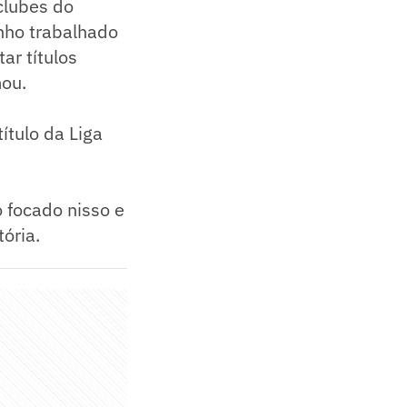
clubes do
enho trabalhado
ar títulos
mou.
ítulo da Liga
 focado nisso e
tória.