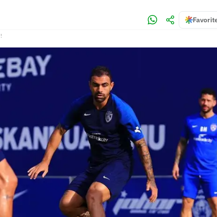
Favorit
!