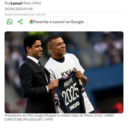
Por
Lance!
•
Paris (FRA)
24/09/2023
19:40
Supervisionado
por
Lance!
Favorite o Lance! no Google
Presidente do PSG elogia Mbappé e rebate falas de Messi (Foto: ANNE-
CHRISTINE POUJOULAT / AFP)