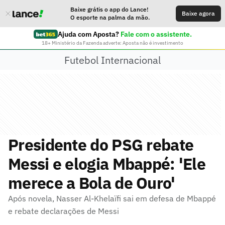
Baixe grátis o app do Lance!
Baixe agora
O esporte na palma da mão.
Ajuda com Aposta?
Fale com o assistente.
18+ Ministério da Fazenda adverte: Aposta não é investimento
Futebol Internacional
Presidente do PSG rebate
Messi e elogia Mbappé: 'Ele
merece a Bola de Ouro'
Após novela, Nasser Al-Khelaïfi sai em defesa de Mbappé
e rebate declarações de Messi