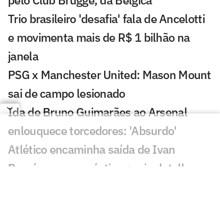
Trio brasileiro 'desafia' fala de Ancelotti
e movimenta mais de R$ 1 bilhão na
janela
PSG x Manchester United: Mason Mount
sai de campo lesionado
Ida de Bruno Guimarães ao Arsenal
enlouquece torcedores: 'Absurdo'
Atlético encaminha saída de Ivan
Román por empréstimo: veja detalhes
Relatório revela ameaças de atentado
contra Messi na Copa do Mundo 2026