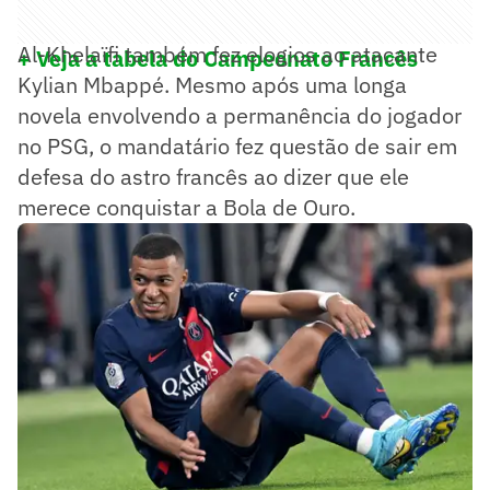
Al-Khelaïfi também fez elogios ao atacante
+ Veja a tabela do Campeonato Francês
Kylian Mbappé. Mesmo após uma longa
novela envolvendo a permanência do jogador
no PSG, o mandatário fez questão de sair em
defesa do astro francês ao dizer que ele
merece conquistar a Bola de Ouro.