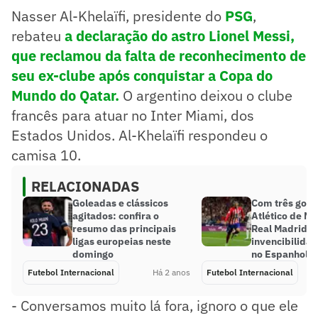
Nasser Al-Khelaïfi, presidente do
PSG
,
rebateu
a declaração do astro Lionel Messi,
que reclamou da falta de reconhecimento de
seu ex-clube após conquistar a Copa do
Mundo do Qatar.
O argentino deixou o clube
francês para atuar no Inter Miami, dos
Estados Unidos. Al-Khelaïfi respondeu o
camisa 10.
RELACIONADAS
Goleadas e clássicos
Com três gols 
agitados: confira o
Atlético de M
resumo das principais
Real Madrid e
ligas europeias neste
invencibilidad
domingo
no Espanhol
Futebol Internacional
Há 2 anos
Futebol Internacional
- Conversamos muito lá fora, ignoro o que ele