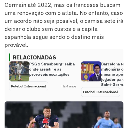
Germain até 2022, mas os franceses buscam
uma renovação com o atleta. No entanto, caso
um acordo não seja possível, o camisa sete irá
deixar o clube sem custos e a capita
espanhola segue sendo o destino mais
provável.
RELACIONADAS
PSG x Strasbourg: saiba
Barcelona tem
onde assistir e as
milionária co
prováveis escalações
mesmo após s
jogador para o
Saint-Germai
Futebol Internacional
Há 4 anos
Futebol Internacional