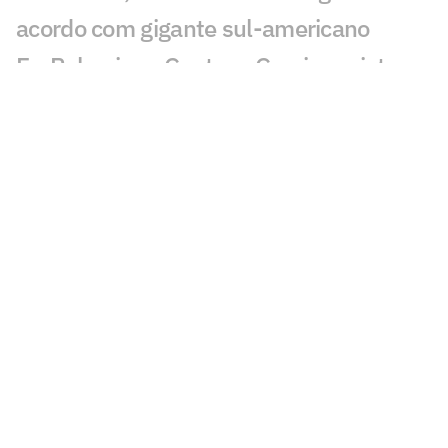
acordo com gigante sul-americano
Ex-Palmeiras, Gustavo Garcia projeta
nova temporada pelo Famalicão
Seleção Brasileira Sub-20 inicia
preparação na Granja Comary com foco
no Sul-Americano
Espanhóis repercutem supostas
exigências de Memphis ao Corinthians:
'Enlouqueceu'
Rick brilha em goleada do Talleres e
elogia Jorge Sampaoli
Aston Villa mira lateral do Atlético de