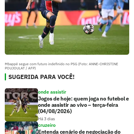
Mbappé segue com futuro indefinido no PSG (Foto: ANNE-CHRISTINE
POUJOULAT / AFP)
SUGERIDA PARA VOCÊ!
onde assistir
Jogos de hoje: quem joga no futebol e
onde assistir ao vivo – terça-feira
(04/08/2026)
Há 3 dias
cruzeiro
Entenda cenário de negociação do