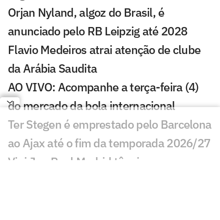
Orjan Nyland, algoz do Brasil, é
anunciado pelo RB Leipzig até 2028
Flavio Medeiros atrai atenção de clube
da Arábia Saudita
AO VIVO: Acompanhe a terça-feira (4)
do mercado da bola internacional
Ter Stegen é emprestado pelo Barcelona
ao Ajax até o fim da temporada 2026/27
Vini Jr e Real Madrid têm impasse
financeiro por renovação
Jogos de hoje: quem joga no futebol e
onde assistir ao vivo – terça-feira