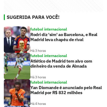
SUGERIDA PARA VOCÊ!
futebol internacional
Rodri diz 'sim' ao Barcelona, e Real
Madrid leva chapéu de rival
Há 3 horas
futebol internacional
Atlético de Madrid tem alvo com
dinheiro da venda de Almada
Há 3 horas
futebol internacional
Yan Diomande é anunciado pelo Real
Madrid por R$ 832 milhões
Há 4 horas