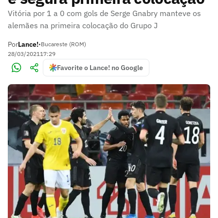
Vitória por 1 a 0 com gols de Serge Gnabry manteve os
alemães na primeira colocação do Grupo J
Por
Lance!
•
Bucareste (ROM)
28/03/2021
17:29
Favorite o Lance! no Google