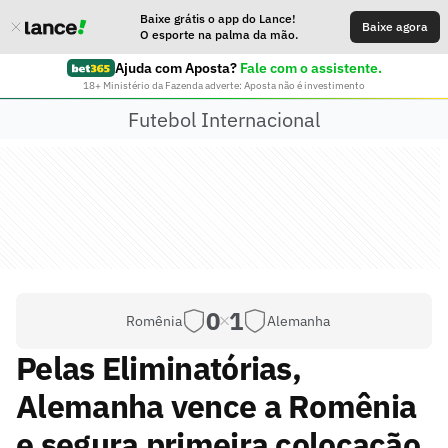
Baixe grátis o app do Lance!
Baixe agora
O esporte na palma da mão.
Ajuda com Aposta?
Fale com o assistente.
18+ Ministério da Fazenda adverte: Aposta não é investimento
Futebol Internacional
0
1
Romênia
Alemanha
Pelas Eliminatórias,
Alemanha vence a Romênia
e segura primeira colocação