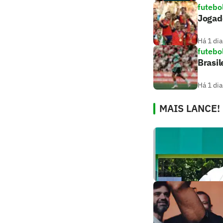
futebo
Jogado
Há 1 dia
futebo
Brasil
Há 1 dia
MAIS LANCE!