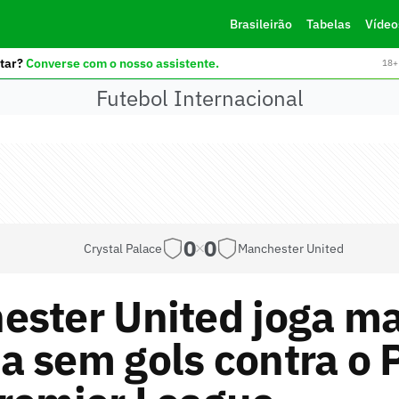
Brasileirão
Tabelas
Vídeo
tar?
Converse com o nosso assistente.
18+ 
Futebol Internacional
0
0
Crystal Palace
Manchester United
ster United joga ma
 sem gols contra o 