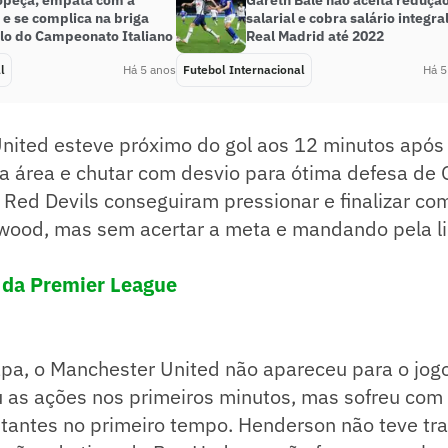
ropeça, empata com a
Gareth Bale não aceita reduçã
 e se complica na briga
salarial e cobra salário integra
ulo do Campeonato Italiano
Real Madrid até 2022
l
Há 5 anos
Futebol Internacional
Há 5
nited esteve próximo do gol aos 12 minutos após
a área e chutar com desvio para ótima defesa de 
 Red Devils conseguiram pressionar e finalizar co
wood, mas sem acertar a meta e mandando pela li
a da Premier League
pa, o Manchester United não apareceu para o jogo
 as ações nos primeiros minutos, mas sofreu com
itantes no primeiro tempo. Henderson não teve tra