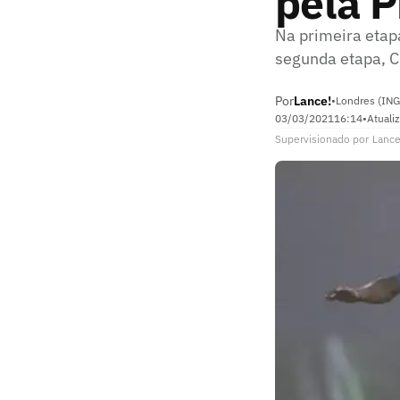
pela 
Na primeira etap
segunda etapa, C
Por
Lance!
•
Londres (ING
03/03/2021
16:14
•
Atuali
Supervisionado
por
Lance