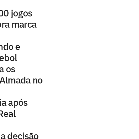
00 jogos
ebra marca
ndo e
tebol
a os
 Almada no
ia após
Real
a decisão