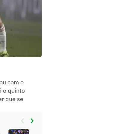
ou com o
i o quinto
er que se