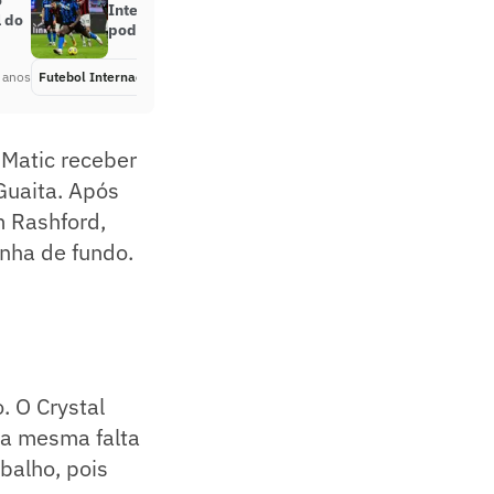
o
Inter de Milão não paga United e
l do
pode perder Lautaro ou Skriniar
 anos
Futebol Internacional
Há 5 anos
 Matic receber
Guaita. Após
m Rashford,
nha de fundo.
. O Crystal
 a mesma falta
balho, pois