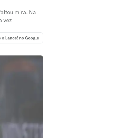
altou mira. Na
a vez
e o Lance! no Google