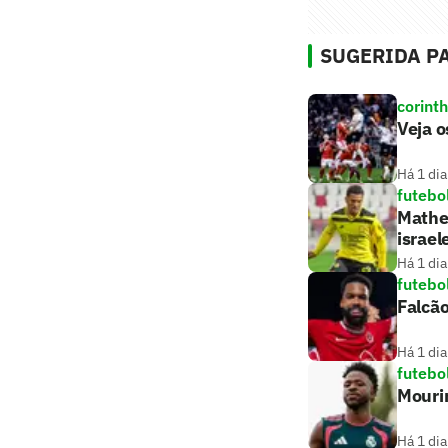
SUGERIDA PA
corint
Veja o
Há 1 dia
futebo
Matheu
israel
Há 1 dia
futebo
Falcão
Há 1 dia
futebo
Mouri
Há 1 dia