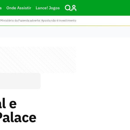
s
Onde Assistir
Lance! Jogos
Ministério da Fazenda adverte: Aposta não é investimento
l e
Palace