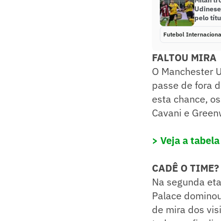
Milan t
Udinese
pelo tít
Futebol Internaciona
FALTOU MIRA
O Manchester U
passe de fora d
esta chance, os
Cavani e Green
> Veja a tabel
CADÊ O TIME?
Na segunda eta
Palace dominou
de mira dos vis