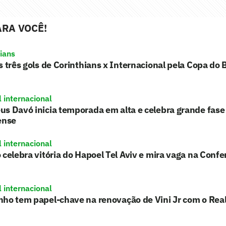
RA VOCÊ!
hians
s três gols de Corinthians x Internacional pela Copa do B
l internacional
s Davó inicia temporada em alta e celebra grande fase
ense
l internacional
 celebra vitória do Hapoel Tel Aviv e mira vaga na Conf
l internacional
nho tem papel-chave na renovação de Vini Jr com o Rea