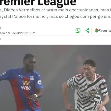
Premier League
a, Diabos Vermelhos criaram mais oportunidades, mas f
rystal Palace foi melhor, mas só chegou com perigo um
)
Favorit
zado em
03/03/2021
18:07
!