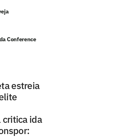
veja
 da Conference
ta estreia
lite
critica ida
onspor: