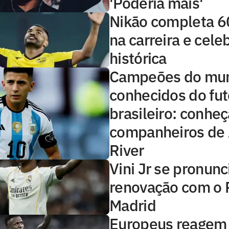
'Poderia mais'
Nikão completa 6
na carreira e cel
histórica
Campeões do mu
conhecidos do fu
brasileiro: conheç
companheiros de
River
Vini Jr se pronunc
renovação com o 
Madrid
Europeus reagem 