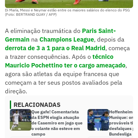
Di María, Messi e Neymar estão entre os maiores salários do elenco do PSG
(Foto: BERTRAND GUAY / AFP)
A eliminação traumática do
Paris Saint-
Germain
na
Champions League
, depois da
derrota de 3 a 1 para o Real Madrid
, começa
a trazer consequências. Após o
técnico
Mauricio Pochettino ter o cargo ameaçado
,
agora são atletas da equipe francesa que
começam a ter seus postos avaliados pela
direção.
RELACIONADAS
Que gafe! Comentarista
Hoffenheim x 
da ESPN elogia atuação
Munique: onde 
de Casemiro em jogo que
prováveis tim
o volante não esteve em
desfalques pe
campo
Bundesliga