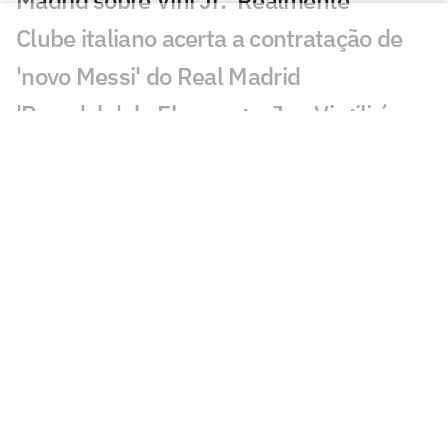
Madrid sobre Vini Jr: 'Realmente'
Clube italiano acerta a contratação de
'novo Messi' do Real Madrid
'Pesadelo' do Flamengo, Jan Virgili é
alvo de interesse do Ajax
Real Madrid anuncia renovação de Vini
Jr. até 2032
PSG anuncia contratação de Akliouche
por 50 milhões de euros
Bracks mantém esperança por Fred no
Atlético: 'Temos essa chama acesa'
Ansu Fati destaca estilo de Filipe Luís no