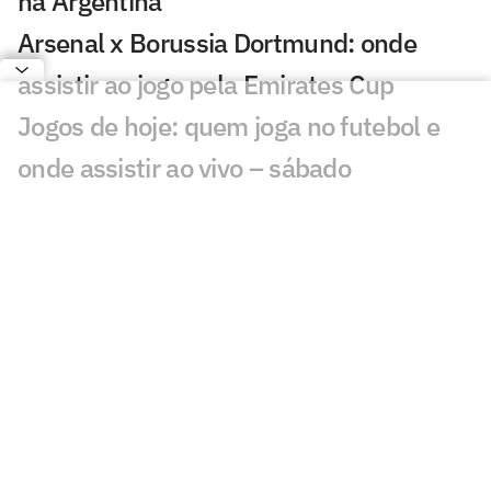
na Argentina
Arsenal x Borussia Dortmund: onde
assistir ao jogo pela Emirates Cup
Jogos de hoje: quem joga no futebol e
onde assistir ao vivo – sábado
(08/08/2026)
Herói da Copa do Mundo decide trocar o
Barcelona pelo PSG
Bruno Guimarães é anunciado como
novo reforço do Arsenal
Negociação com Peñarol é encerrada, e
De La Cruz fica no Flamengo