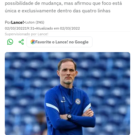
possibilidade de mudança, mas afirmou que foco está
única e exclusivamente dentro das quatro linhas
Por
Lance!
•
Luton (ING)
02/03/2022
19:31
•
Atualizado em
02/03/2022
Supervisionado
por
Lance!
Favorite o Lance! no Google