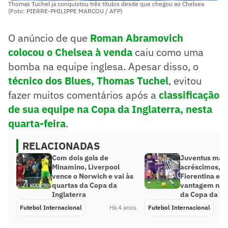
Thomas Tuchel já conquistou três títulos desde que chegou ao Chelsea
(Foto: PIERRE-PHILIPPE MARCOU / AFP)
O anúncio de que
Roman Abramovich
colocou o Chelsea à venda
caiu como uma
bomba na equipe inglesa. Apesar disso, o
técnico dos Blues, Thomas Tuchel
, evitou
fazer muitos comentários após a
classificação
de sua equipe na Copa da Inglaterra, nesta
quarta-feira
.
RELACIONADAS
Com dois gols de
Juventus mar
Minamino, Liverpool
acréscimos, b
vence o Norwich e vai às
Fiorentina e l
quartas da Copa da
vantagem na s
Inglaterra
da Copa da Itá
Futebol Internacional
Há 4 anos
Futebol Internacional