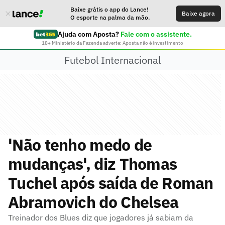
Baixe grátis o app do Lance!
Baixe agora
O esporte na palma da mão.
Ajuda com Aposta?
Fale com o assistente.
18+ Ministério da Fazenda adverte: Aposta não é investimento
Futebol Internacional
'Não tenho medo de
mudanças', diz Thomas
Tuchel após saída de Roman
Abramovich do Chelsea
Treinador dos Blues diz que jogadores já sabiam da