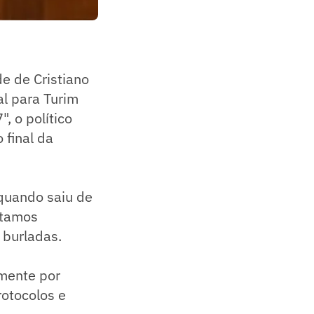
de de Cristiano
al para Turim
, o político
 final da
quando saiu de
stamos
 burladas.
lmente por
rotocolos e