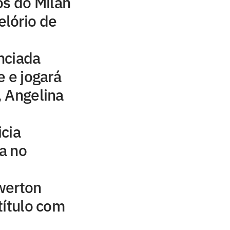
os do Milan
lório de
nciada
e e jogará
 Angelina
icia
a no
werton
título com