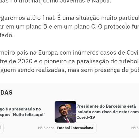
das no tribunal, como Juventus e Napoli.
egaremos até o final. É uma situação muito particul
ar em um plano B e em um plano C. O protocolo fu
tado.
primeiro país na Europa com inúmeros casos de Cov
re de 2020 e o pioneiro na paralisação do futebo
guem sendo realizadas, mas sem presença de púb
ADAS
Presidente do Barcelona está
ugo é apresentado no
isolado com risco de estar com
por: ‘Muito feliz aqui’
Covid-19
l
Há 5 anos
Futebol Internacional
Há 5