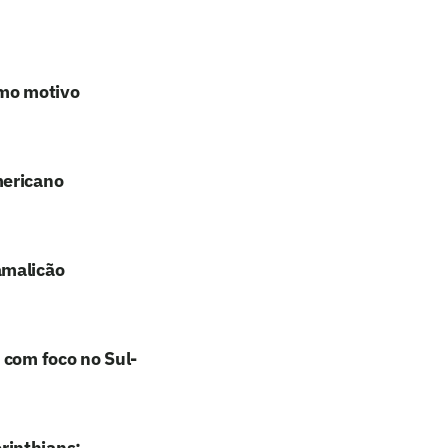
omo motivo
mericano
amalicão
 com foco no Sul-
rinthians: