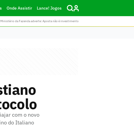
s
Onde Assistir
Lance! Jogos
Ministério da Fazenda adverte: Aposta não é investimento
stiano
tocolo
iajar com o novo
ino do Italiano