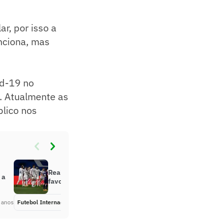
ar, por isso a
nciona, mas
id-19 no
l. Atualmente as
lico nos
Real Madrid quer fazer valer
 a
favoritismo contra o Shakhtar
 anos
Futebol Internacional
Há 5 anos