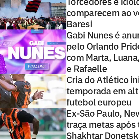
Torcedores e ídol
comparecem ao ve
Baresi
Gabi Nunes é anu
pelo Orlando Prid
com Marta, Luana,
e Rafaelle
Cria do Atlético in
temporada em alt
futebol europeu
Ex-São Paulo, Ne
traça metas após 
Shakhtar Donetsk