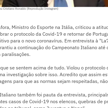
cou Cristiano Ronaldo (Reprodução Instagram)
ra, Ministro do Esporte na Itália, criticou a atitu
rar o protocolo da Covid-19 e retornar de Portug
tivo para o novo coronavírus. Em entrevista à "La7"
antiu a continuação do Campeonato Italiano até o
paralisações.
que se sentem acima de tudo. Violou o protocolo 
ma investigação sobre isso. Acredito que assim e
gens para que as normas sejam respeitadas, não
taliano também foi pauta da entrevista, principa
ntes casos de Covid-19 nos elencos, quebras de p