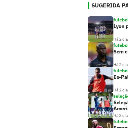
SUGERIDA PA
futebo
Lyon p
Há 2 dia
futebo
Sem c
Há 2 dia
futebo
Ex-Pa
Há 2 dia
seleção
Seleçã
Ameri
Há 2 dia
futebo
Espan