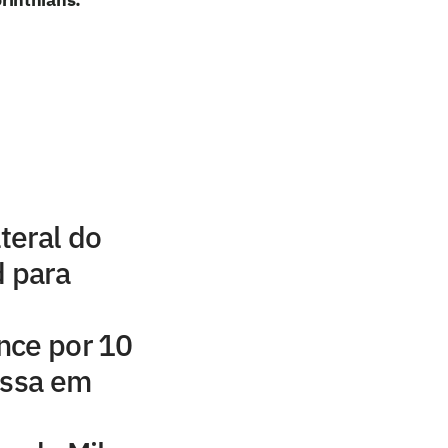
ateral do
d para
nce por 10
assa em