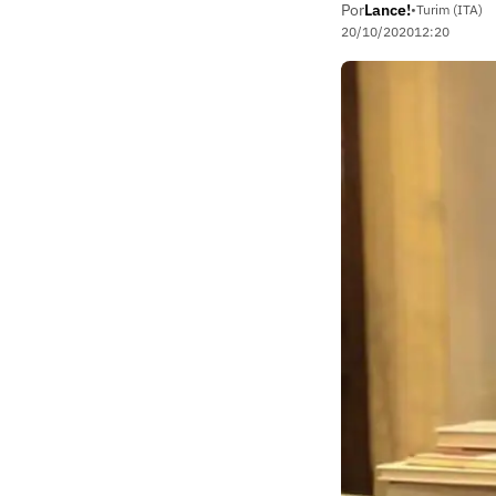
Por
Lance!
•
Turim (ITA)
20/10/2020
12:20