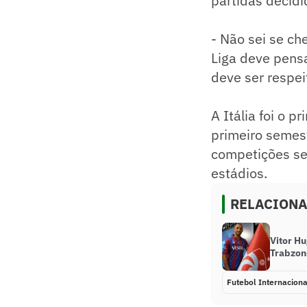
partidas decidi
- Não sei se ch
Liga deve pens
deve ser respei
A Itália foi o 
primeiro semest
competições se
estádios.
RELACION
Vitor H
Trabzons
Futebol Internaciona