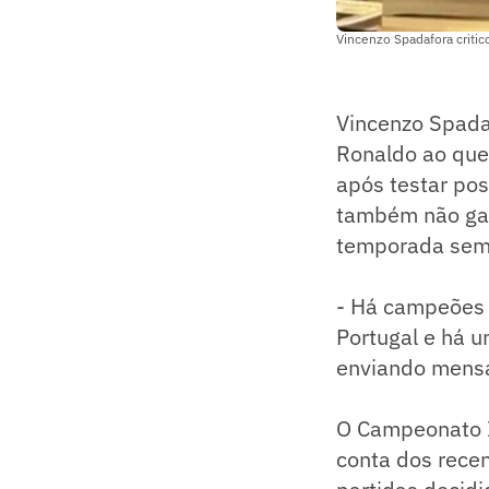
Vincenzo Spadafora criti
Vincenzo Spadafo
Ronaldo ao queb
após testar posi
também não gar
temporada sem 
- Há campeões 
Portugal e há u
enviando mensa
O Campeonato I
conta dos rece