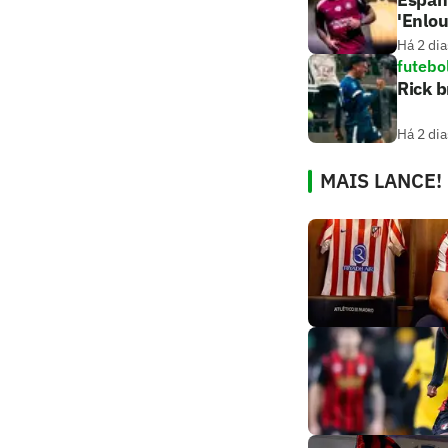
'Enlo
Há 2 dia
futebo
Rick b
Há 2 dia
MAIS LANCE!