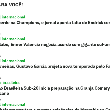
RA VOCÊ!
l internacional
erde na Champions, e jornal aponta falta de Endrick c
s
l internacional
lube, Enner Valencia negocia acordo com gigante sul-a
s
l internacional
lmeiras, Gustavo Garcia projeta nova temporada pelo F
s
 brasileira
o Brasileira Sub-20 inicia preparação na Granja Comary
cano
s
l internacional
hóis repercutem supostas exigências de Memphis ao Co