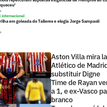
uqueceu'
s
l internacional
rilha em goleada do Talleres e elogia Jorge Sampaoli
s
Aston Villa mira l
Atlético de Madri
substituir Digne
Time de Rayan ve
a 1, e ex-Vasco p
branco