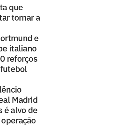
ta que
tar tornar a
Dortmund e
e italiano
0 reforços
 futebol
ilêncio
eal Madrid
s é alvo de
s operação