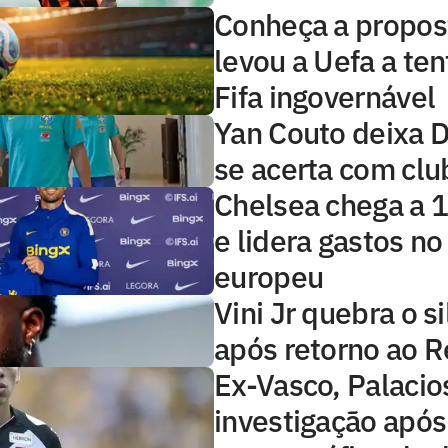
Conheça a propos
levou a Uefa a ten
Fifa ingovernável
Yan Couto deixa 
se acerta com club
Chelsea chega a 1
e lidera gastos no
europeu
Vini Jr quebra o s
após retorno ao R
Ex-Vasco, Palacio
investigação apó